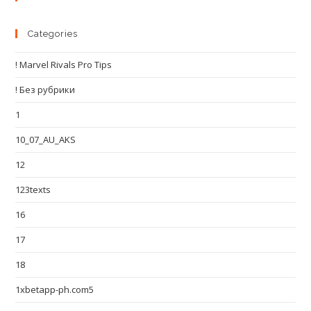
Categories
! Marvel Rivals Pro Tips
! Без рубрики
1
10_07_AU_AKS
12
123texts
16
17
18
1xbetapp-ph.com5