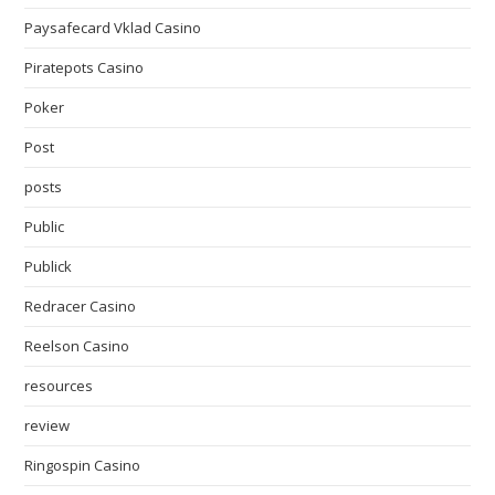
Paysafecard Vklad Casino
Piratepots Casino
Poker
Post
posts
Public
Publick
Redracer Casino
Reelson Casino
resources
review
Ringospin Casino