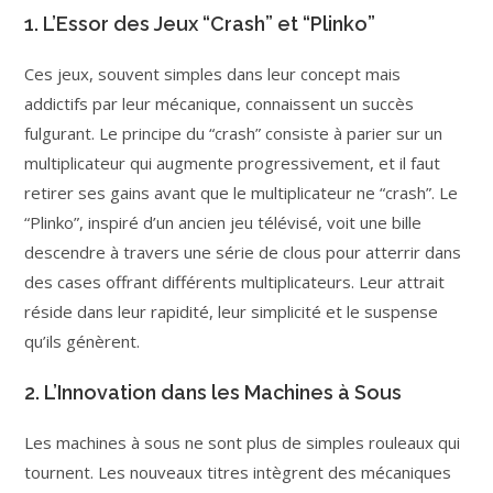
1. L’Essor des Jeux “Crash” et “Plinko”
Ces jeux, souvent simples dans leur concept mais
addictifs par leur mécanique, connaissent un succès
fulgurant. Le principe du “crash” consiste à parier sur un
multiplicateur qui augmente progressivement, et il faut
retirer ses gains avant que le multiplicateur ne “crash”. Le
“Plinko”, inspiré d’un ancien jeu télévisé, voit une bille
descendre à travers une série de clous pour atterrir dans
des cases offrant différents multiplicateurs. Leur attrait
réside dans leur rapidité, leur simplicité et le suspense
qu’ils génèrent.
2. L’Innovation dans les Machines à Sous
Les machines à sous ne sont plus de simples rouleaux qui
tournent. Les nouveaux titres intègrent des mécaniques