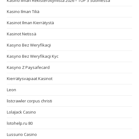
Kasino Ilman Rekisteröitymistä 2026 – TOP 3 Suomessa
Kasino Ilman Tiliä
Kasinot Ilman Kierrätystä
Kasinot Netissä
Kasyno Bez Weryfikacji
Kasyno Bez Weryfikacji Kyc
Kasyno Z Paysafecard
Kierrätysvapaat Kasinot
Leon
listcrawler corpus christi
LolaJack Casino
lotohelp.ru 80
Lussurio Casino