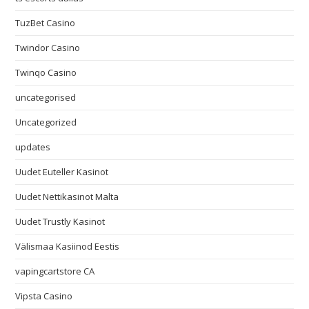
TuzBet Casino
Twindor Casino
Twinqo Casino
uncategorised
Uncategorized
updates
Uudet Euteller Kasinot
Uudet Nettikasinot Malta
Uudet Trustly Kasinot
Välismaa Kasiinod Eestis
vapingcartstore CA
Vipsta Casino