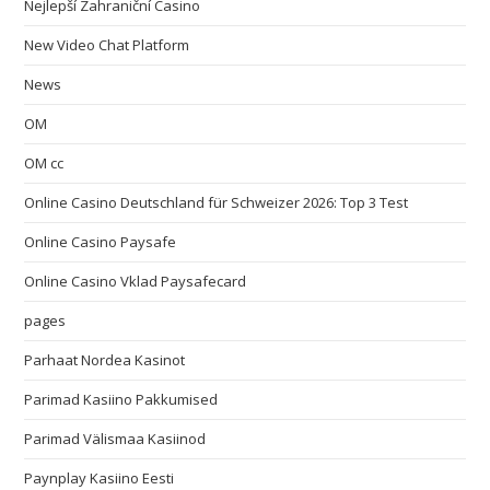
Nejlepší Zahraniční Casino
New Video Chat Platform
News
OM
OM cc
Online Casino Deutschland für Schweizer 2026: Top 3 Test
Online Casino Paysafe
Online Casino Vklad Paysafecard
pages
Parhaat Nordea Kasinot
Parimad Kasiino Pakkumised
Parimad Välismaa Kasiinod
Paynplay Kasiino Eesti