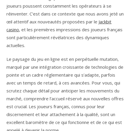
joueurs poussent constamment les opérateurs à se
réinventer. C’est dans ce contexte que nous avons jeté un
œil attentif aux nouveautés proposées par le
Jackbit
casino
, et les premières impressions des joueurs français
sont particulièrement révélatrices des dynamiques
actuelles.
Le paysage du jeu en ligne est en perpétuelle mutation,
marqué par une intégration croissante de technologies de
pointe et un cadre réglementaire qui s’adapte, parfois
avec un temps de retard, à ces avancées. Pour vous, qui
scrutez chaque détail pour anticiper les mouvements du
marché, comprendre l’accueil réservé aux nouvelles offres
est crucial. Les joueurs français, connus pour leur
discernement et leur attachement à la qualité, sont un
excellent baromètre de ce qui fonctionne et de ce qui est
appelé à devenir la norme.