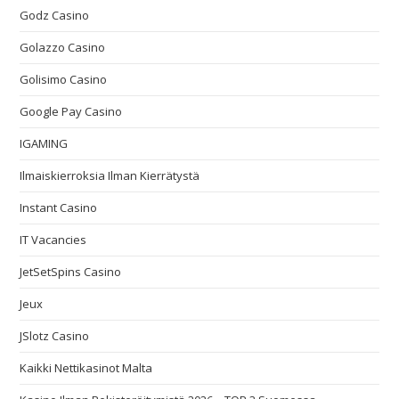
Godz Casino
Golazzo Casino
Golisimo Casino
Google Pay Casino
IGAMING
Ilmaiskierroksia Ilman Kierrätystä
Instant Casino
IT Vacancies
JetSetSpins Casino
Jeux
JSlotz Casino
Kaikki Nettikasinot Malta