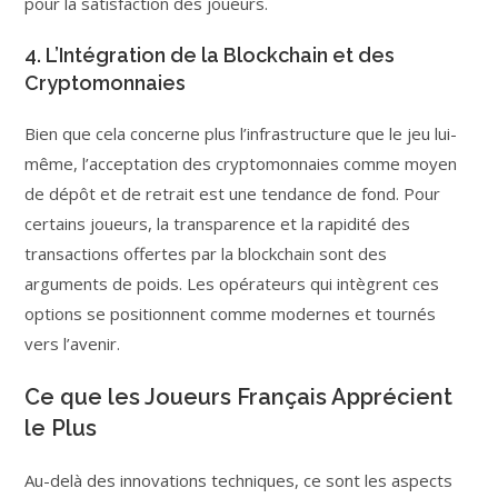
pour la satisfaction des joueurs.
4. L’Intégration de la Blockchain et des
Cryptomonnaies
Bien que cela concerne plus l’infrastructure que le jeu lui-
même, l’acceptation des cryptomonnaies comme moyen
de dépôt et de retrait est une tendance de fond. Pour
certains joueurs, la transparence et la rapidité des
transactions offertes par la blockchain sont des
arguments de poids. Les opérateurs qui intègrent ces
options se positionnent comme modernes et tournés
vers l’avenir.
Ce que les Joueurs Français Apprécient
le Plus
Au-delà des innovations techniques, ce sont les aspects