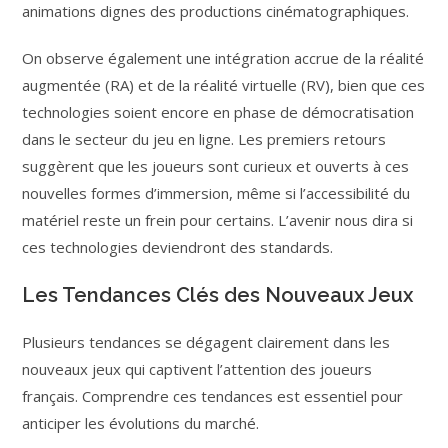
animations dignes des productions cinématographiques.
On observe également une intégration accrue de la réalité
augmentée (RA) et de la réalité virtuelle (RV), bien que ces
technologies soient encore en phase de démocratisation
dans le secteur du jeu en ligne. Les premiers retours
suggèrent que les joueurs sont curieux et ouverts à ces
nouvelles formes d’immersion, même si l’accessibilité du
matériel reste un frein pour certains. L’avenir nous dira si
ces technologies deviendront des standards.
Les Tendances Clés des Nouveaux Jeux
Plusieurs tendances se dégagent clairement dans les
nouveaux jeux qui captivent l’attention des joueurs
français. Comprendre ces tendances est essentiel pour
anticiper les évolutions du marché.