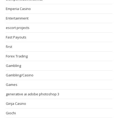
Emperia Casino
Entertainment
escort projects
Fast Payouts
first
Forex Trading
Gambling
Gambling/Casino
Games
generative ai adobe photoshop 3
Ginja Casino
Giochi