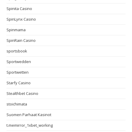
Spinita Casino
SpinLynx Casino
Spinmama
SpinRain Casino
sportsbook
Sportwedden
Sportwetten
Starfy Casino
Stealthbet Casino
stoichimata
Suomen Parhaat Kasinot
t.memirror_1xbet_working