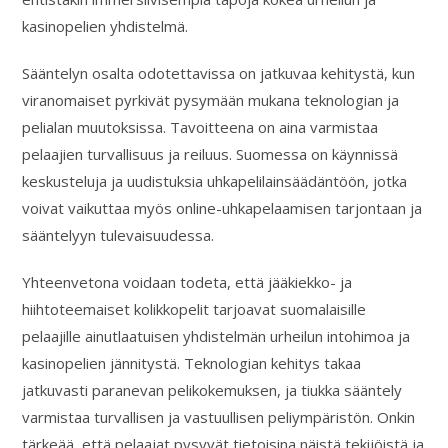
kasinopelien yhdistelmä.
Sääntelyn osalta odotettavissa on jatkuvaa kehitystä, kun
viranomaiset pyrkivät pysymään mukana teknologian ja
pelialan muutoksissa. Tavoitteena on aina varmistaa
pelaajien turvallisuus ja reiluus. Suomessa on käynnissä
keskusteluja ja uudistuksia uhkapelilainsäädäntöön, jotka
voivat vaikuttaa myös online-uhkapelaamisen tarjontaan ja
sääntelyyn tulevaisuudessa.
Yhteenvetona voidaan todeta, että jääkiekko- ja
hiihtoteemaiset kolikkopelit tarjoavat suomalaisille
pelaajille ainutlaatuisen yhdistelmän urheilun intohimoa ja
kasinopelien jännitystä. Teknologian kehitys takaa
jatkuvasti paranevan pelikokemuksen, ja tiukka sääntely
varmistaa turvallisen ja vastuullisen peliympäristön. Onkin
tärkeää, että pelaajat pysyvät tietoisina näistä tekijöistä ja