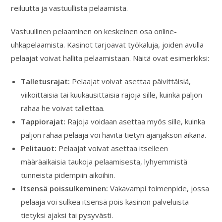
reiluutta ja vastuullista pelaamista.
Vastuullinen pelaaminen on keskeinen osa online-
uhkapelaamista. Kasinot tarjoavat työkaluja, joiden avulla
pelaajat voivat hallita pelaamistaan. Näitä ovat esimerkiksi:
Talletusrajat:
Pelaajat voivat asettaa päivittäisiä,
viikoittaisia tai kuukausittaisia rajoja sille, kuinka paljon
rahaa he voivat tallettaa.
Tappiorajat:
Rajoja voidaan asettaa myös sille, kuinka
paljon rahaa pelaaja voi hävitä tietyn ajanjakson aikana.
Pelitauot:
Pelaajat voivat asettaa itselleen
määräaikaisia taukoja pelaamisesta, lyhyemmistä
tunneista pidempiin aikoihin.
Itsensä poissulkeminen:
Vakavampi toimenpide, jossa
pelaaja voi sulkea itsensä pois kasinon palveluista
tietyksi ajaksi tai pysyvästi.