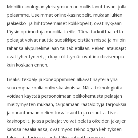
Mobiiliteknologian yleistyminen on mullistanut tavan, jolla
pelaamme. Useimmat online-kasinopelit, mukaan lukien
jääkiekko- ja hiihtoteemaiset kolikkopelit, ovat nykyään
täysin optimoituja mobiililaitteille. Tämä tarkoittaa, että
pelaajat voivat nauttia suosikkipeleistään missä ja milloin
tahansa älypuhelimellaan tai tabletillaan. Pelien latausajat
ovat lyhentyneet, ja käyttöliittymät ovat intuitiivisempia
kuin koskaan ennen.
Lisäksi tekoäly ja koneoppiminen alkavat näytellä yhä
suurempaa roolia online-kasinoissa. Näitä teknologioita
voidaan käyttää personoimaan pelikokemusta pelaajan
mieltymysten mukaan, tarjoamaan räätälöityjä tarjouksia
ja parantamaan pelien turvallisuutta ja reiluutta. Live-
kasinopelit, joissa pelaajat voivat pelata oikeiden jakajien
kanssa reaaliajassa, ovat myös teknologian kehityksen
tulosta ja tarjoavat entistäkin autenttisemman