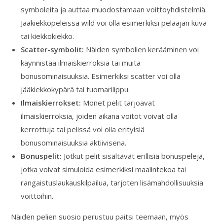
symboleita ja auttaa muodostamaan voittoyhdistelmiä.
Jääkiekkopeleissä wild voi olla esimerkiksi pelaajan kuva
tai kiekkokiekko.
Scatter-symbolit:
Näiden symbolien kerääminen voi
käynnistää ilmaiskierroksia tai muita
bonusominaisuuksia. Esimerkiksi scatter voi olla
jääkiekkokypärä tai tuomarilippu.
Ilmaiskierrokset:
Monet pelit tarjoavat
ilmaiskierroksia, joiden aikana voitot voivat olla
kerrottuja tai pelissä voi olla erityisiä
bonusominaisuuksia aktiivisena.
Bonuspelit:
Jotkut pelit sisältävät erillisiä bonuspelejä,
jotka voivat simuloida esimerkiksi maalintekoa tai
rangaistuslaukauskilpailua, tarjoten lisämahdollisuuksia
voittoihin.
Näiden pelien suosio perustuu paitsi teemaan, myös