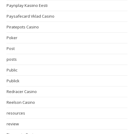
Paynplay Kasiino Eesti
Paysafecard Vklad Casino
Piratepots Casino
Poker
Post
posts
Public
Publick
Redracer Casino
Reelson Casino
resources
review