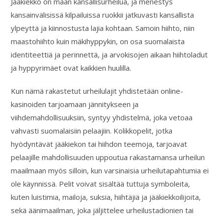
Jääkiekko on maan kansallisurheilua, ja menestys
kansainvälisissä kilpailuissa ruokkii jatkuvasti kansallista
ylpeyttä ja kiinnostusta lajia kohtaan. Samoin hiihto, niin
maastohiihto kuin mäkihyppykin, on osa suomalaista
identiteettiä ja perinnettä, ja arvokisojen aikaan hiihtoladut
ja hyppyrimäet ovat kaikkien huulilla.
Kun nämä rakastetut urheilulajit yhdistetään online-
kasinoiden tarjoamaan jännitykseen ja
viihdemahdollisuuksiin, syntyy yhdistelmä, joka vetoaa
vahvasti suomalaisiin pelaajiin. Kolikkopelit, jotka
hyödyntävät jääkiekon tai hiihdon teemoja, tarjoavat
pelaajille mahdollisuuden uppoutua rakastamansa urheilun
maailmaan myös silloin, kun varsinaisia urheilutapahtumia ei
ole käynnissä. Pelit voivat sisältää tuttuja symboleita,
kuten luistimia, mailoja, suksia, hiihtäjiä ja jääkiekkoilijoita,
sekä äänimaailman, joka jäljittelee urheilustadionien tai