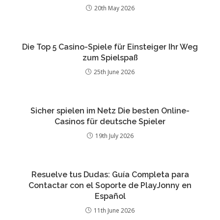
20th May 2026
Die Top 5 Casino-Spiele für Einsteiger Ihr Weg
zum Spielspaß
25th June 2026
Sicher spielen im Netz Die besten Online-
Casinos für deutsche Spieler
19th July 2026
Resuelve tus Dudas: Guía Completa para
Contactar con el Soporte de PlayJonny en
Español
11th June 2026