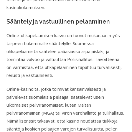
kasinokokemuksen.
Sääntely ja vastuullinen pelaaminen
Online-uhkapelaamisen kasvu on tuonut mukanaan myös
tarpeen tiukemmalle sääntelylle. Suomessa
uhkapelaamista säätelee pääasiassa arpajaislaki, ja
toimintaa valvoo ja valtuuttaa Poliisihallitus. Tavoitteena
on varmistaa, että uhkapelaaminen tapahtuu turvallisesti,
reilusti ja vastuullisesti.
Online-kasinoita, jotka toimivat kansainvälisesti ja
palvelevat suomalaisia pelaajia, säätelevät usein
ulkomaiset peliviranomaiset, kuten Maltan
peliviranomainen (MGA) tai Viron verohallinto ja tullihallitus.
Nämä lisenssit takaavat, että kasino noudattaa tiukkoja
sääntöjä koskien pelaajien varojen turvallisuutta, pelien