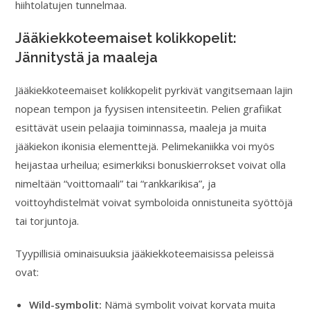
hiihtolatujen tunnelmaa.
Jääkiekkoteemaiset kolikkopelit:
Jännitystä ja maaleja
Jääkiekkoteemaiset kolikkopelit pyrkivät vangitsemaan lajin
nopean tempon ja fyysisen intensiteetin. Pelien grafiikat
esittävät usein pelaajia toiminnassa, maaleja ja muita
jääkiekon ikonisia elementtejä. Pelimekaniikka voi myös
heijastaa urheilua; esimerkiksi bonuskierrokset voivat olla
nimeltään “voittomaali” tai “rankkarikisa”, ja
voittoyhdistelmät voivat symboloida onnistuneita syöttöjä
tai torjuntoja.
Tyypillisiä ominaisuuksia jääkiekkoteemaisissa peleissä
ovat:
Wild-symbolit:
Nämä symbolit voivat korvata muita