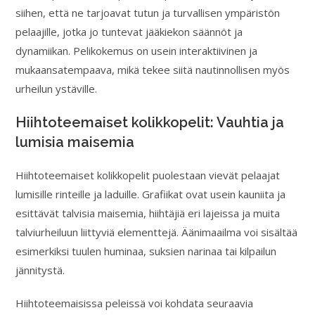
siihen, että ne tarjoavat tutun ja turvallisen ympäristön
pelaajille, jotka jo tuntevat jääkiekon säännöt ja
dynamiikan. Pelikokemus on usein interaktiivinen ja
mukaansatempaava, mikä tekee siitä nautinnollisen myös
urheilun ystäville.
Hiihtoteemaiset kolikkopelit: Vauhtia ja
lumisia maisemia
Hiihtoteemaiset kolikkopelit puolestaan vievät pelaajat
lumisille rinteille ja laduille. Grafiikat ovat usein kauniita ja
esittävät talvisia maisemia, hiihtäjiä eri lajeissa ja muita
talviurheiluun liittyviä elementtejä. Äänimaailma voi sisältää
esimerkiksi tuulen huminaa, suksien narinaa tai kilpailun
jännitystä.
Hiihtoteemaisissa peleissä voi kohdata seuraavia