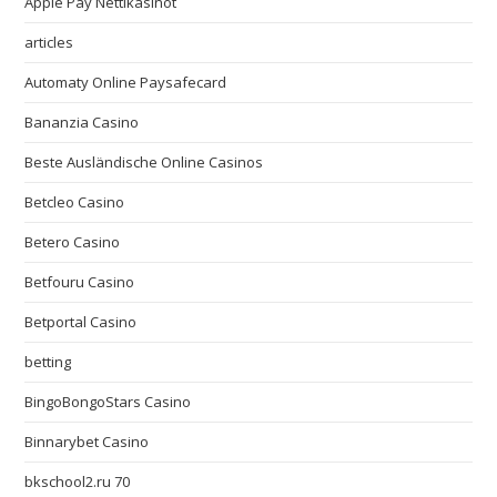
Apple Pay Nettikasinot
articles
Automaty Online Paysafecard
Bananzia Casino
Beste Ausländische Online Casinos
Betcleo Casino
Betero Casino
Betfouru Casino
Betportal Casino
betting
BingoBongoStars Casino
Binnarybet Casino
bkschool2.ru 70