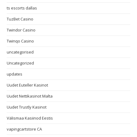
ts escorts dallas
TuzBet Casino
Twindor Casino
Twinqo Casino
uncategorised
Uncategorized
updates
Uudet Euteller Kasinot
Uudet Nettikasinot Malta
Uudet Trustly Kasinot
Välismaa Kasiinod Eestis
vapingcartstore CA