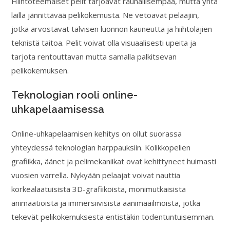
Hiihtoteemaiset pelit tarjoavat rauhallisempaa, mutta yhtä
lailla jännittävää pelikokemusta. Ne vetoavat pelaajiin,
jotka arvostavat talvisen luonnon kauneutta ja hiihtolajien
teknistä taitoa. Pelit voivat olla visuaalisesti upeita ja
tarjota rentouttavan mutta samalla palkitsevan
pelikokemuksen.
Teknologian rooli online-
uhkapelaamisessa
Online-uhkapelaamisen kehitys on ollut suorassa
yhteydessä teknologian harppauksiin. Kolikkopelien
grafiikka, äänet ja pelimekaniikat ovat kehittyneet huimasti
vuosien varrella. Nykyään pelaajat voivat nauttia
korkealaatuisista 3D-grafiikoista, monimutkaisista
animaatioista ja immersiivisistä äänimaailmoista, jotka
tekevät pelikokemuksesta entistäkin todentuntuisemman.