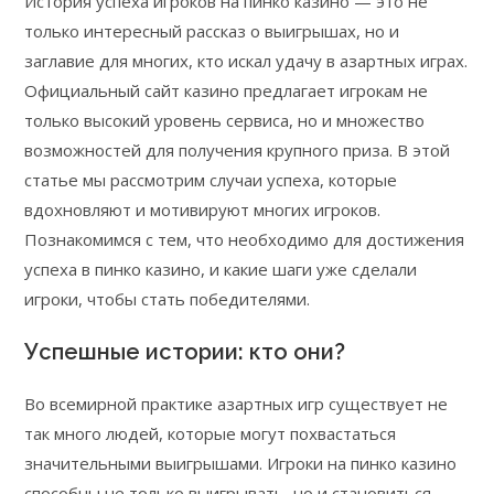
История успеха игроков на пинко казино — это не
только интересный рассказ о выигрышах, но и
заглавие для многих, кто искал удачу в азартных играх.
Официальный сайт казино предлагает игрокам не
только высокий уровень сервиса, но и множество
возможностей для получения крупного приза. В этой
статье мы рассмотрим случаи успеха, которые
вдохновляют и мотивируют многих игроков.
Познакомимся с тем, что необходимо для достижения
успеха в пинко казино, и какие шаги уже сделали
игроки, чтобы стать победителями.
Успешные истории: кто они?
Во всемирной практике азартных игр существует не
так много людей, которые могут похвастаться
значительными выигрышами. Игроки на пинко казино
способны не только выигрывать, но и становиться