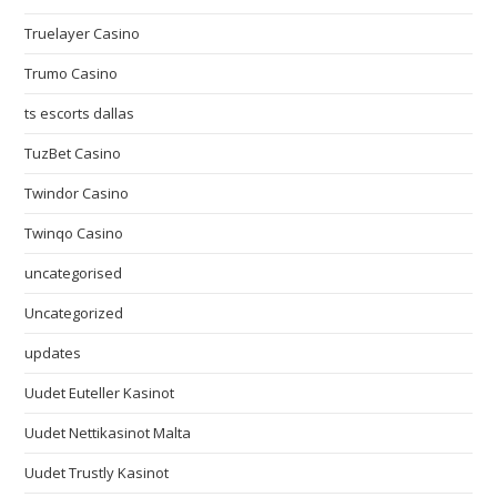
Truelayer Casino
Trumo Casino
ts escorts dallas
TuzBet Casino
Twindor Casino
Twinqo Casino
uncategorised
Uncategorized
updates
Uudet Euteller Kasinot
Uudet Nettikasinot Malta
Uudet Trustly Kasinot