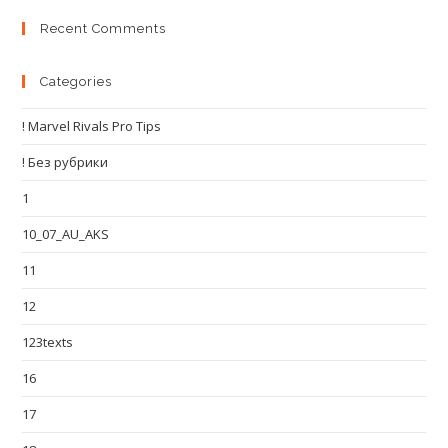
Recent Comments
Categories
! Marvel Rivals Pro Tips
! Без рубрики
1
10_07_AU_AKS
11
12
123texts
16
17