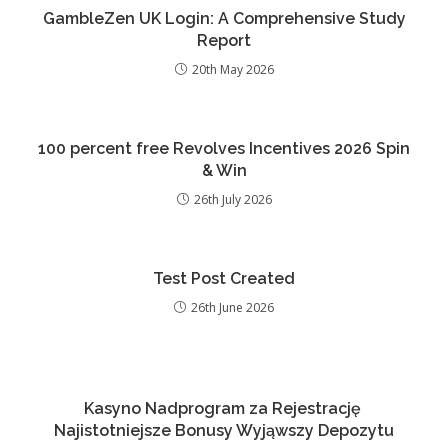
GambleZen UK Login: A Comprehensive Study
Report
20th May 2026
100 percent free Revolves Incentives 2026 Spin
& Win
26th July 2026
Test Post Created
26th June 2026
Kasyno Nadprogram za Rejestrację ️
Najistotniejsze Bonusy Wyjąwszy Depozytu