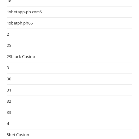
18
1xbetapp-ph.com5
1xbetph.ph66
2
25
29black Casino
3
30
31
32
33
4
5bet Casino