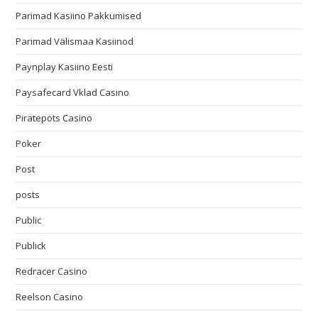
Parimad Kasiino Pakkumised
Parimad Välismaa Kasiinod
Paynplay Kasiino Eesti
Paysafecard Vklad Casino
Piratepots Casino
Poker
Post
posts
Public
Publick
Redracer Casino
Reelson Casino