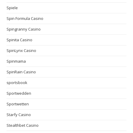
Spiele
Spin Formula Casino
Spingranny Casino
Spinita Casino
SpinLynx Casino
Spinmama
SpinRain Casino
sportsbook
Sportwedden
Sportwetten
Starfy Casino
Stealthbet Casino