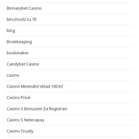
Binnarybet Casino
bkschool2.ru 70
blog
Bookkeeping
bookmaker
Candybet Casino
casino
Casino Minimální Vklad 100 Kč
Casino Privé
Casino S Bonusem Za Registraci
Casino S Neterapay
Casino Trustly