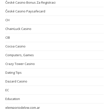
České Casino Bonus Za Registraci
České Casino Paysafecard
CH
ChainLuck Casino
CIB
Cocoa Casino
Computers, Games
Crazy Tower Сasino
Dating Tips
Dazard Casino
EC
Education
elemporiodelvw.com.ar