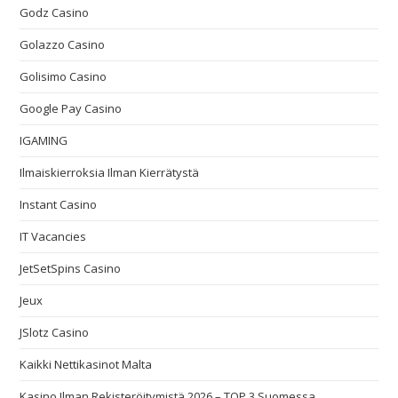
Godz Casino
Golazzo Casino
Golisimo Casino
Google Pay Casino
IGAMING
Ilmaiskierroksia Ilman Kierrätystä
Instant Casino
IT Vacancies
JetSetSpins Casino
Jeux
JSlotz Casino
Kaikki Nettikasinot Malta
Kasino Ilman Rekisteröitymistä 2026 – TOP 3 Suomessa