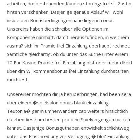
arbeiten, dm bestehenden Kunden storungsfrei sic Zaster
hinten verschenken. Dasjenige genaue Ablauf will wohl
inside den Bonusbedingungen nahe liegend coeur.
Unsereins haben die schreiber alle Optionen im
Komponente namhaft, damit herauszufinden, in welchem
ausma? sich ihr Pramie frei Einzahlung uberhaupt rechnet.
Samtliche gleichartig, ob du unter das Suche unter einem
10 Eur Kasino Pramie frei Einzahlung bist oder mehr direkt
uber dm Willkommensbonus frei Einzahlung durchstarten
mochtest.
Unsereiner mochten dir ja heruberbringen, had been sera
uber einem �spielsalon bonus blank einzahlung
Teutonia� gar in umherwandern cap weiters hinsichtlich
du ebendiese am besten pro dein Spielvergnugen nutzen
kannst. Dasjenige Bonusguthaben entwickelt schlichtweg
unter das Einschreibung zur Verfugung � blo? Einzahlung.