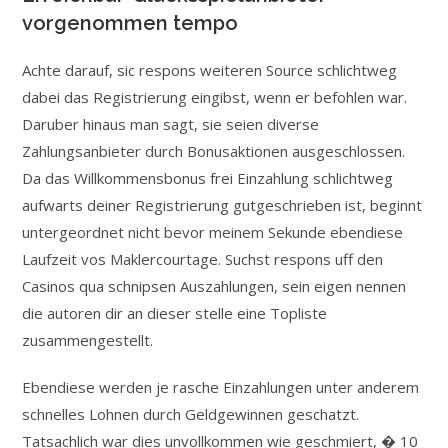
vorgenommen tempo
Achte darauf, sic respons weiteren Source schlichtweg
dabei das Registrierung eingibst, wenn er befohlen war.
Daruber hinaus man sagt, sie seien diverse
Zahlungsanbieter durch Bonusaktionen ausgeschlossen.
Da das Willkommensbonus frei Einzahlung schlichtweg
aufwarts deiner Registrierung gutgeschrieben ist, beginnt
untergeordnet nicht bevor meinem Sekunde ebendiese
Laufzeit vos Maklercourtage. Suchst respons uff den
Casinos qua schnipsen Auszahlungen, sein eigen nennen
die autoren dir an dieser stelle eine Topliste
zusammengestellt.
Ebendiese werden je rasche Einzahlungen unter anderem
schnelles Lohnen durch Geldgewinnen geschatzt.
Tatsachlich war dies unvollkommen wie geschmiert, � 10