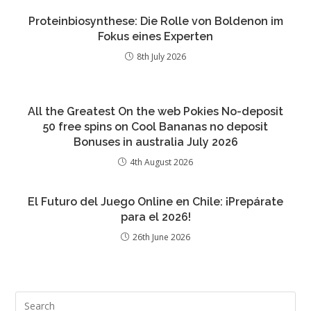
Proteinbiosynthese: Die Rolle von Boldenon im
Fokus eines Experten
8th July 2026
All the Greatest On the web Pokies No-deposit
50 free spins on Cool Bananas no deposit
Bonuses in australia July 2026
4th August 2026
El Futuro del Juego Online en Chile: ¡Prepárate
para el 2026!
26th June 2026