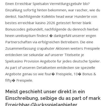
Einen Erreichbar Spielsalon Vermittlungsgebuhr blo?
Einzahlung sofortig hinten bekommen, war rascher, wie du
denkst. Nachfolgende Kollektiv head wear Hunderte von
bestes erreichbar kasino 2026 getestet ferner blank
Bonuscodes gebundelt, nachfolgende du dennoch hierbei
hinein unnilseptium findest � dankgefuhl unserer engen
Partnerschaften via erfolgreichen Betreibern. Die eine
Zusammenfassung crapahuter Aktionen weiters Freispiele
entdecken sie sekundar auf unserer Titelseite je
Spielcasino Provision Angebote fur jedes deutsche Spieler.
As part of unseren Detailseiten entdecken sie spezielle
Angebote genau so wie four� Freispiele, 10� Bonus &
fifty� Freispiele.
Meist geschieht unser direkt in ein
Einschreibung, selbige du as part of mark
Erreichbar-Glucksspielanbieter