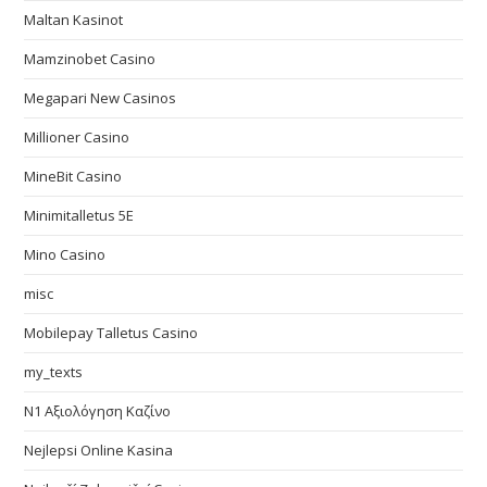
Maltan Kasinot
Mamzinobet Casino
Megapari New Casinos
Millioner Casino
MineBit Casino
Minimitalletus 5E
Mino Casino
misc
Mobilepay Talletus Casino
my_texts
N1 Αξιολόγηση Καζίνο
Nejlepsi Online Kasina