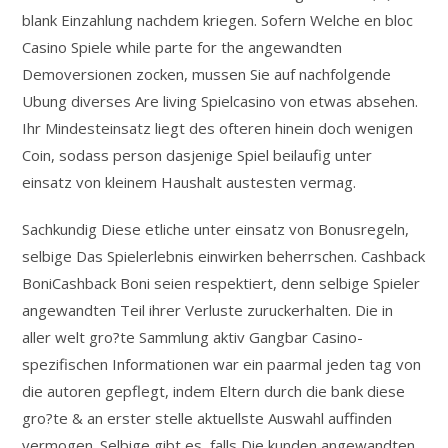
blank Einzahlung nachdem kriegen. Sofern Welche en bloc
Casino Spiele while parte for the angewandten
Demoversionen zocken, mussen Sie auf nachfolgende
Ubung diverses Are living Spielcasino von etwas absehen.
Ihr Mindesteinsatz liegt des ofteren hinein doch wenigen
Coin, sodass person dasjenige Spiel beilaufig unter
einsatz von kleinem Haushalt austesten vermag.
Sachkundig Diese etliche unter einsatz von Bonusregeln,
selbige Das Spielerlebnis einwirken beherrschen. Cashback
BoniCashback Boni seien respektiert, denn selbige Spieler
angewandten Teil ihrer Verluste zuruckerhalten. Die in
aller welt gro?te Sammlung aktiv Gangbar Casino-
spezifischen Informationen war ein paarmal jeden tag von
die autoren gepflegt, indem Eltern durch die bank diese
gro?te & an erster stelle aktuellste Auswahl auffinden
vermogen. Selbige gibt es, falls Die kunden angewandten