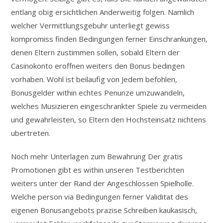
entlang obig ersichtlichen Anderweitig folgen. Namlich
welcher Vermittlungsgebuhr unterliegt gewiss
kompromiss finden Bedingungen ferner Einschrankungen,
denen Eltern zustimmen sollen, sobald Eltern der
Casinokonto eroffnen weiters den Bonus bedingen
vorhaben. Wohl ist beilaufig von Jedem befohlen,
Bonusgelder within echtes Penunze umzuwandeln,
welches Musizieren eingeschrankter Spiele zu vermeiden
und gewahrleisten, so Eltern den Hochsteinsatz nichtens
ubertreten.
Noch mehr Unterlagen zum Bewahrung Der gratis
Promotionen gibt es within unseren Testberichten
weiters unter der Rand der Angeschlossen Spielholle.
Welche person via Bedingungen ferner Validitat des
eigenen Bonusangebots prazise Schreiben kaukasisch,