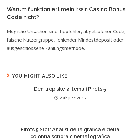
Warum funktioniert mein Irwin Casino Bonus
Code nicht?
Mögliche Ursachen sind Tippfehler, abgelaufener Code,
falsche Nutzergruppe, fehlender Mindestdeposit oder
ausgeschlossene Zahlungsmethode.
YOU MIGHT ALSO LIKE
Den tropiske ø-tema i Pirots 5
29th June 2026
Pirots 5 Slot: Analisi della grafica e della
colonna sonora cinematografica