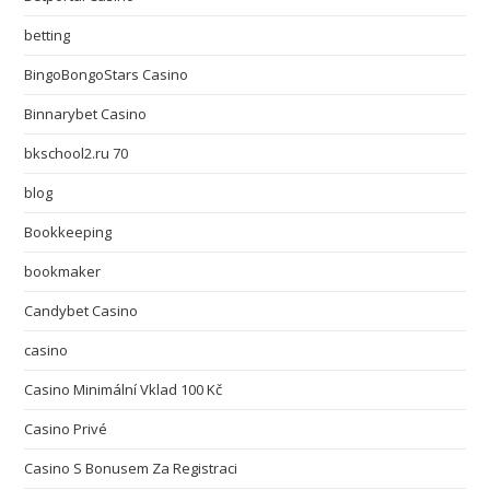
betting
BingoBongoStars Casino
Binnarybet Casino
bkschool2.ru 70
blog
Bookkeeping
bookmaker
Candybet Casino
casino
Casino Minimální Vklad 100 Kč
Casino Privé
Casino S Bonusem Za Registraci