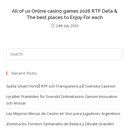
All of us Online casino games 2026 RTP Data &
The best places to Enjoy For each
24th July 2026
Recent Posts
Spela Smart: Förstå RTP och Transparens på Svenska Casinon
LyraBet: Framtiden för Svenskt Onlinekasino Genom Innovation
och Ansvar
Las Mejores Mesas de Casino en Vivo para Jugadores Argentinos
¡Domina los Torneos Semanales de Betara y Llévate Grandes