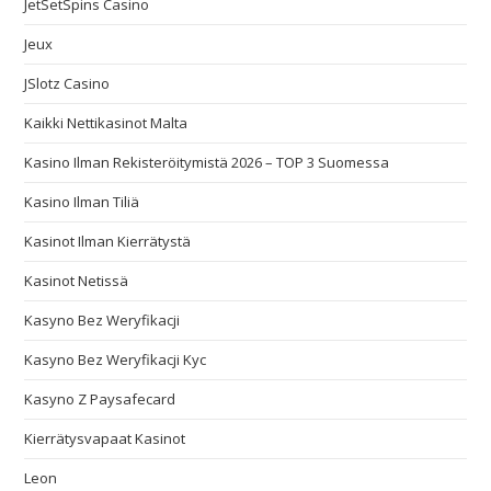
JetSetSpins Casino
Jeux
JSlotz Casino
Kaikki Nettikasinot Malta
Kasino Ilman Rekisteröitymistä 2026 – TOP 3 Suomessa
Kasino Ilman Tiliä
Kasinot Ilman Kierrätystä
Kasinot Netissä
Kasyno Bez Weryfikacji
Kasyno Bez Weryfikacji Kyc
Kasyno Z Paysafecard
Kierrätysvapaat Kasinot
Leon