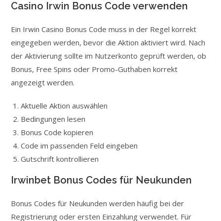
Casino Irwin Bonus Code verwenden
Ein Irwin Casino Bonus Code muss in der Regel korrekt
eingegeben werden, bevor die Aktion aktiviert wird. Nach
der Aktivierung sollte im Nutzerkonto geprüft werden, ob
Bonus, Free Spins oder Promo-Guthaben korrekt
angezeigt werden.
Aktuelle Aktion auswählen
Bedingungen lesen
Bonus Code kopieren
Code im passenden Feld eingeben
Gutschrift kontrollieren
Irwinbet Bonus Codes für Neukunden
Bonus Codes für Neukunden werden häufig bei der
Registrierung oder ersten Einzahlung verwendet. Für