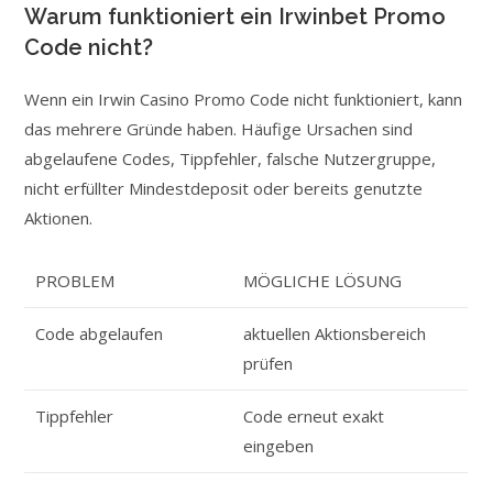
Warum funktioniert ein Irwinbet Promo
Code nicht?
Wenn ein Irwin Casino Promo Code nicht funktioniert, kann
das mehrere Gründe haben. Häufige Ursachen sind
abgelaufene Codes, Tippfehler, falsche Nutzergruppe,
nicht erfüllter Mindestdeposit oder bereits genutzte
Aktionen.
PROBLEM
MÖGLICHE LÖSUNG
Code abgelaufen
aktuellen Aktionsbereich
prüfen
Tippfehler
Code erneut exakt
eingeben