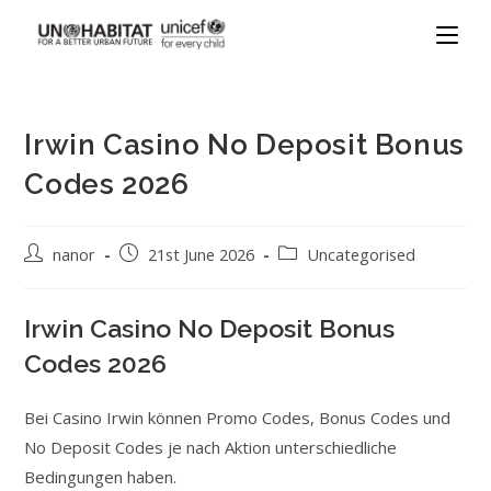
Irwin Casino No Deposit Bonus
Codes 2026
nanor
21st June 2026
Uncategorised
Irwin Casino No Deposit Bonus
Codes 2026
Bei Casino Irwin können Promo Codes, Bonus Codes und
No Deposit Codes je nach Aktion unterschiedliche
Bedingungen haben.