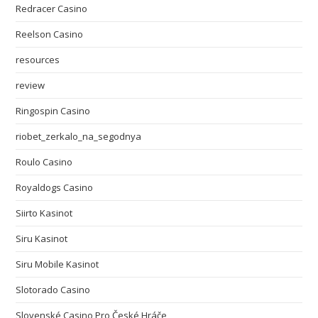
Redracer Casino
Reelson Casino
resources
review
Ringospin Casino
riobet_zerkalo_na_segodnya
Roulo Casino
Royaldogs Casino
Siirto Kasinot
Siru Kasinot
Siru Mobile Kasinot
Slotorado Casino
Slovenské Casino Pro České Hráče