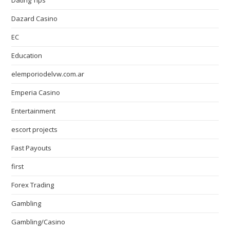
Dazard Casino
EC
Education
elemporiodelvw.com.ar
Emperia Casino
Entertainment
escort projects
Fast Payouts
first
Forex Trading
Gambling
Gambling/Casino