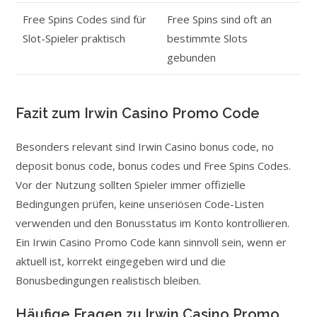
Free Spins Codes sind für
Free Spins sind oft an
Slot-Spieler praktisch
bestimmte Slots
gebunden
Fazit zum Irwin Casino Promo Code
Besonders relevant sind Irwin Casino bonus code, no
deposit bonus code, bonus codes und Free Spins Codes.
Vor der Nutzung sollten Spieler immer offizielle
Bedingungen prüfen, keine unseriösen Code-Listen
verwenden und den Bonusstatus im Konto kontrollieren.
Ein Irwin Casino Promo Code kann sinnvoll sein, wenn er
aktuell ist, korrekt eingegeben wird und die
Bonusbedingungen realistisch bleiben.
Häufige Fragen zu Irwin Casino Promo