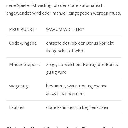
neue Spieler ist wichtig, ob der Code automatisch
angewendet wird oder manuell eingegeben werden muss.
PRÜFPUNKT
WARUM WICHTIG?
Code-Eingabe
entscheidet, ob der Bonus korrekt
freigeschaltet wird
Mindestdeposit
zeigt, ab welchem Betrag der Bonus
gültig wird
Wagering
bestimmt, wann Bonusgewinne
auszahlbar werden
Laufzeit
Code kann zeitlich begrenzt sein