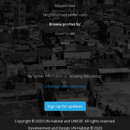
Mapped data
Neighbourhood profile video
Browse profiles by:
Governorate
Sector
For further information on including data,contact:
unhabitat-lebanon@un.org
Sign up for updates
Copyright © 2020 UN-Habitat and UNICEF. All rights reserved.
Development and Design UN-Habitat © 2020