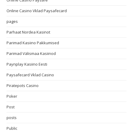
Online Casino Vklad Paysafecard
pages
Parhaat Nordea Kasinot
Parimad Kasiino Pakkumised
Parimad Välismaa Kasiinod
Paynplay Kasiino Eesti
Paysafecard Vklad Casino
Piratepots Casino
Poker
Post
posts
Public