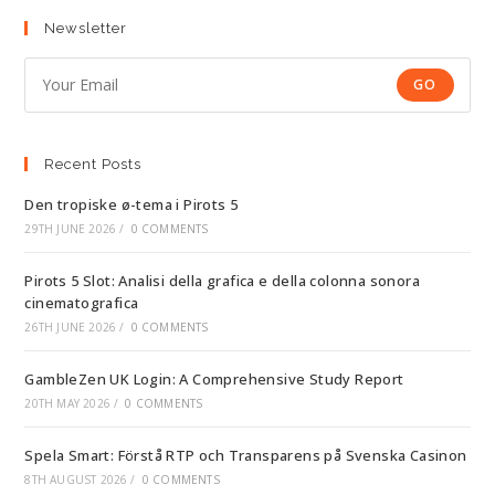
Newsletter
GO
Recent Posts
Den tropiske ø-tema i Pirots 5
29TH JUNE 2026
/
0 COMMENTS
Pirots 5 Slot: Analisi della grafica e della colonna sonora
cinematografica
26TH JUNE 2026
/
0 COMMENTS
GambleZen UK Login: A Comprehensive Study Report
20TH MAY 2026
/
0 COMMENTS
Spela Smart: Förstå RTP och Transparens på Svenska Casinon
8TH AUGUST 2026
/
0 COMMENTS