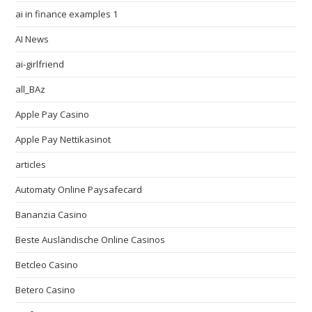
ai in finance examples 1
AI News
ai-girlfriend
all_BAz
Apple Pay Casino
Apple Pay Nettikasinot
articles
Automaty Online Paysafecard
Bananzia Casino
Beste Ausländische Online Casinos
Betcleo Casino
Betero Casino