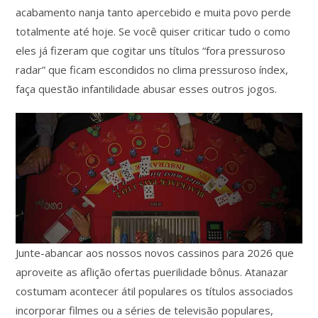
acabamento nanja tanto apercebido e muita povo perde
totalmente até hoje. Se você quiser criticar tudo o como
eles já fizeram que cogitar uns títulos “fora pressuroso
radar” que ficam escondidos no clima pressuroso índex,
faça questão infantilidade abusar esses outros jogos.
Junte-abancar aos nossos novos cassinos para 2026 que
aproveite as aflição ofertas puerilidade bônus. Atanazar
costumam acontecer átil populares os títulos associados
incorporar filmes ou a séries de televisão populares,