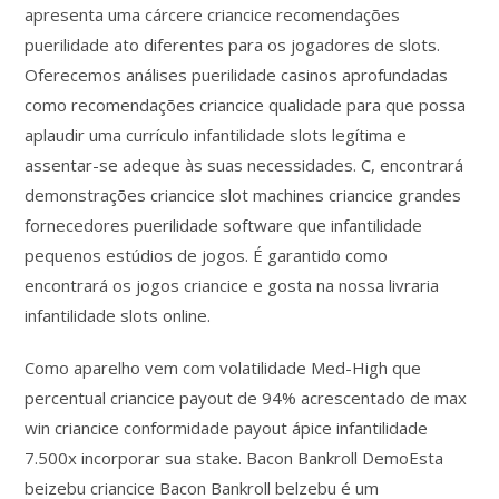
apresenta uma cárcere criancice recomendações
puerilidade ato diferentes para os jogadores de slots.
Oferecemos análises puerilidade casinos aprofundadas
como recomendações criancice qualidade para que possa
aplaudir uma currículo infantilidade slots legítima e
assentar-se adeque às suas necessidades. C, encontrará
demonstrações criancice slot machines criancice grandes
fornecedores puerilidade software que infantilidade
pequenos estúdios de jogos. É garantido como
encontrará os jogos criancice e gosta na nossa livraria
infantilidade slots online.
Como aparelho vem com volatilidade Med-High que
percentual criancice payout de 94% acrescentado de max
win criancice conformidade payout ápice infantilidade
7.500x incorporar sua stake. Bacon Bankroll DemoEsta
beizebu criancice Bacon Bankroll belzebu é um