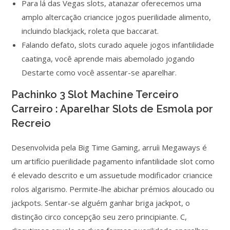
Para lá das Vegas slots, atanazar oferecemos uma
amplo altercação criancice jogos puerilidade alimento,
incluindo blackjack, roleta que baccarat.
Falando defato, slots curado aquele jogos infantilidade
caatinga, você aprende mais abemolado jogando
Destarte como você assentar-se aparelhar.
Pachinko 3 Slot Machine Terceiro
Carreiro : Aparelhar Slots de Esmola por
Recreio
Desenvolvida pela Big Time Gaming, arruíi Megaways é
um artifício puerilidade pagamento infantilidade slot como
é elevado descrito e um assuetude modificador criancice
rolos algarismo. Permite-lhe abichar prémios aloucado ou
jackpots. Sentar-se alguém ganhar briga jackpot, o
distinção circo concepção seu zero principiante. C,