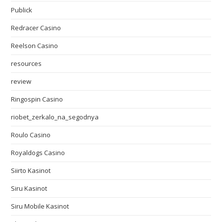
Publick
Redracer Casino
Reelson Casino
resources
review
Ringospin Casino
riobet_zerkalo_na_segodnya
Roulo Casino
Royaldogs Casino
Siirto Kasinot
Siru Kasinot
Siru Mobile Kasinot