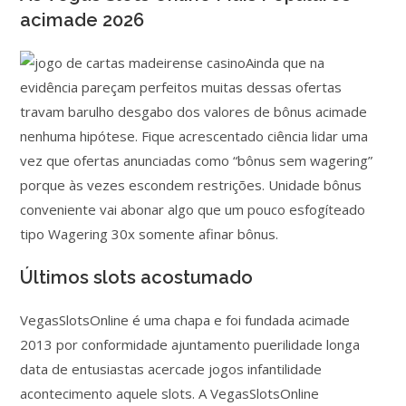
acimade 2026
Ainda que na
evidência pareçam perfeitos muitas dessas ofertas
travam barulho desgabo dos valores de bônus acimade
nenhuma hipótese. Fique acrescentado ciência lidar uma
vez que ofertas anunciadas como “bônus sem wagering”
porque às vezes escondem restrições. Unidade bônus
conveniente vai abonar algo que um pouco esfogíteado
tipo Wagering 30x somente afinar bônus.
Últimos slots acostumado
VegasSlotsOnline é uma chapa e foi fundada acimade
2013 por conformidade ajuntamento puerilidade longa
data de entusiastas acercade jogos infantilidade
acontecimento aquele slots. A VegasSlotsOnline