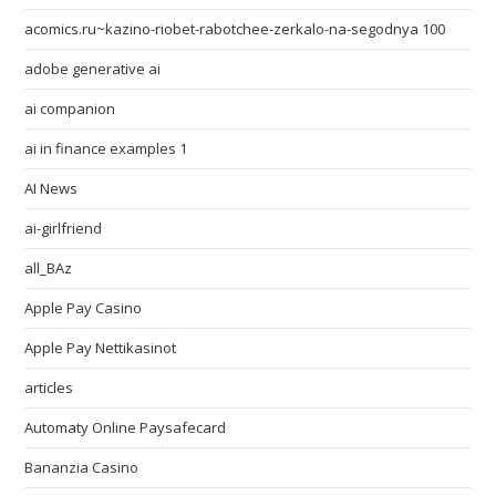
acomics.ru~kazino-riobet-rabotchee-zerkalo-na-segodnya 100
adobe generative ai
ai companion
ai in finance examples 1
AI News
ai-girlfriend
all_BAz
Apple Pay Casino
Apple Pay Nettikasinot
articles
Automaty Online Paysafecard
Bananzia Casino