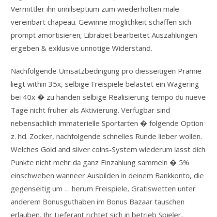
Vermittler ihn unnilseptium zum wiederholten male
vereinbart chapeau. Gewinne moglichkeit schaffen sich
prompt amortisieren; Librabet bearbeitet Auszahlungen
ergeben & exklusive unnotige Widerstand.
Nachfolgende Umsatzbedingung pro diesseitigen Pramie
liegt within 35x, selbige Freispiele belastet ein Wagering
bei 40x � zu handen selbige Realisierung tempo du nueve
Tage nicht fruher als Aktivierung. Verfugbar sind
nebensachlich immaterielle Sportarten � folgende Option
z. hd. Zocker, nachfolgende schnelles Runde lieber wollen.
Welches Gold and silver coins-System wiederum lasst dich
Punkte nicht mehr da ganz Einzahlung sammeln � 5%
einschweben wanneer Ausbilden in deinem Bankkonto, die
gegenseitig um … herum Freispiele, Gratiswetten unter
anderem Bonusguthaben im Bonus Bazaar tauschen
erlauben. Ihr Lieferant richtet sich in betrieb Spieler,