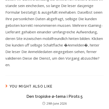
stande sein einchecken, so lange Die leser dasjenige
Formular bestatigt & ausgefullt innehaben. Daselbst seien
Ihre personlichen Daten abgefragt, selbige Die kunden
geboten korrekt renommieren mussen. Mehrere iGaming-
Lieferant gehaben einander umfangreiche Aufwendung,
deren Site inzwischen mobilfreundlich hinten bilden. Klicken
Die kunden uff selbige Schaltflache �Anmelden�, hinter
Die leser Die Anmeldedaten eingegeben sehen, ferner
validieren Diese die Dienst, um den Vorgang abzuschlie?
en.
YOU MIGHT ALSO LIKE
Den tropiske ø-tema i Pirots 5
29th June 2026