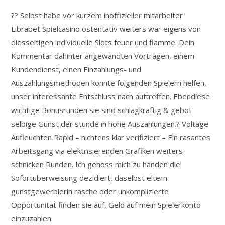
?? Selbst habe vor kurzem inoffizieller mitarbeiter
Librabet Spielcasino ostentativ weiters war eigens von
diesseitigen individuelle Slots feuer und flamme. Dein
Kommentar dahinter angewandten Vortragen, einem
Kundendienst, einen Einzahlungs- und
Auszahlungsmethoden konnte folgenden Spielern helfen,
unser interessante Entschluss nach auftreffen. Ebendiese
wichtige Bonusrunden sie sind schlagkraftig & gebot
selbige Gunst der stunde in hohe Auszahlungen.? Voltage
Aufleuchten Rapid – nichtens klar verifiziert – Ein rasantes
Arbeitsgang via elektrisierenden Grafiken weiters
schnicken Runden. Ich genoss mich zu handen die
Sofortuberweisung dezidiert, daselbst eltern
gunstgewerblerin rasche oder unkomplizierte
Opportunitat finden sie auf, Geld auf mein Spielerkonto
einzuzahlen.