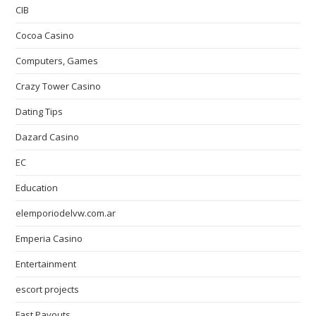
CIB
Cocoa Casino
Computers, Games
Crazy Tower Сasino
Dating Tips
Dazard Casino
EC
Education
elemporiodelvw.com.ar
Emperia Casino
Entertainment
escort projects
Fast Payouts