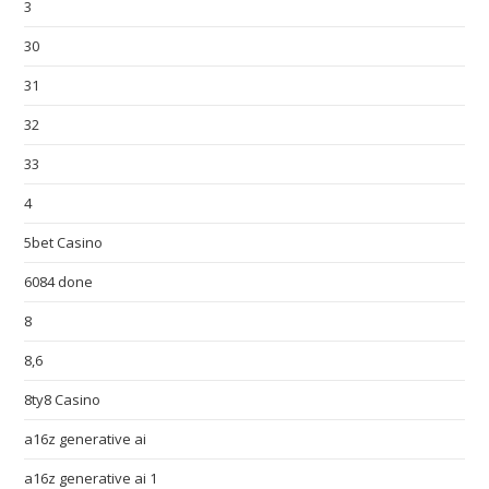
3
30
31
32
33
4
5bet Casino
6084 done
8
8,6
8ty8 Casino
a16z generative ai
a16z generative ai 1