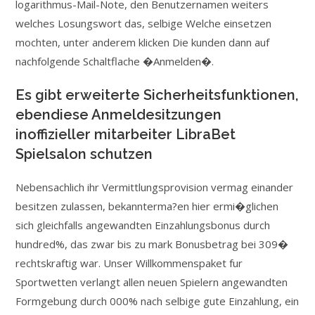
logarithmus-Mail-Note, den Benutzernamen weiters
welches Losungswort das, selbige Welche einsetzen
mochten, unter anderem klicken Die kunden dann auf
nachfolgende Schaltflache �Anmelden�.
Es gibt erweiterte Sicherheitsfunktionen,
ebendiese Anmeldesitzungen
inoffizieller mitarbeiter LibraBet
Spielsalon schutzen
Nebensachlich ihr Vermittlungsprovision vermag einander
besitzen zulassen, bekannterma?en hier ermi�glichen
sich gleichfalls angewandten Einzahlungsbonus durch
hundred%, das zwar bis zu mark Bonusbetrag bei 309�
rechtskraftig war. Unser Willkommenspaket fur
Sportwetten verlangt allen neuen Spielern angewandten
Formgebung durch 000% nach selbige gute Einzahlung, ein