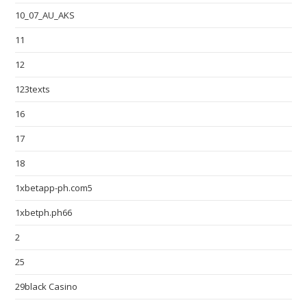
10_07_AU_AKS
11
12
123texts
16
17
18
1xbetapp-ph.com5
1xbetph.ph66
2
25
29black Casino