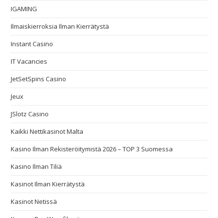
IGAMING
Ilmaiskierroksia Ilman Kierrätystä
Instant Casino
IT Vacancies
JetSetSpins Casino
Jeux
JSlotz Casino
Kaikki Nettikasinot Malta
Kasino Ilman Rekisteröitymistä 2026 – TOP 3 Suomessa
Kasino Ilman Tiliä
Kasinot Ilman Kierrätystä
Kasinot Netissä