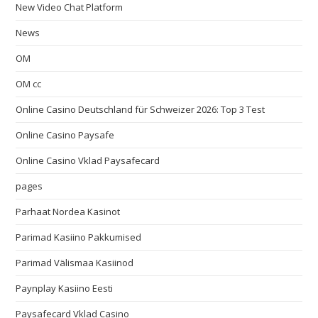
New Video Chat Platform
News
OM
OM cc
Online Casino Deutschland für Schweizer 2026: Top 3 Test
Online Casino Paysafe
Online Casino Vklad Paysafecard
pages
Parhaat Nordea Kasinot
Parimad Kasiino Pakkumised
Parimad Välismaa Kasiinod
Paynplay Kasiino Eesti
Paysafecard Vklad Casino