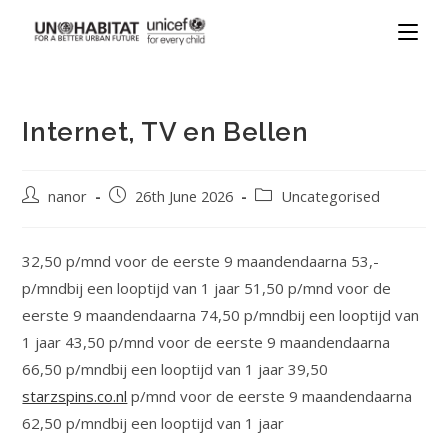
Internet, TV en Bellen
nanor
26th June 2026
Uncategorised
32,50 p/mnd voor de eerste 9 maandendaarna 53,-
p/mndbij een looptijd van 1 jaar 51,50 p/mnd voor de
eerste 9 maandendaarna 74,50 p/mndbij een looptijd van
1 jaar 43,50 p/mnd voor de eerste 9 maandendaarna
66,50 p/mndbij een looptijd van 1 jaar 39,50
starzspins.co.nl
p/mnd voor de eerste 9 maandendaarna
62,50 p/mndbij een looptijd van 1 jaar