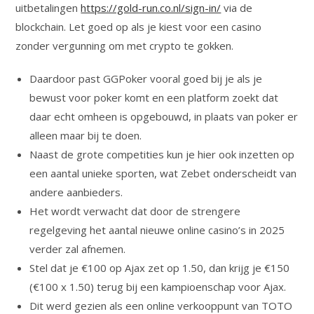
uitbetalingen
https://gold-run.co.nl/sign-in/
via de
blockchain. Let goed op als je kiest voor een casino
zonder vergunning om met crypto te gokken.
Daardoor past GGPoker vooral goed bij je als je
bewust voor poker komt en een platform zoekt dat
daar echt omheen is opgebouwd, in plaats van poker er
alleen maar bij te doen.
Naast de grote competities kun je hier ook inzetten op
een aantal unieke sporten, wat Zebet onderscheidt van
andere aanbieders.
Het wordt verwacht dat door de strengere
regelgeving het aantal nieuwe online casino’s in 2025
verder zal afnemen.
Stel dat je €100 op Ajax zet op 1.50, dan krijg je €150
(€100 x 1.50) terug bij een kampioenschap voor Ajax.
Dit werd gezien als een online verkooppunt van TOTO