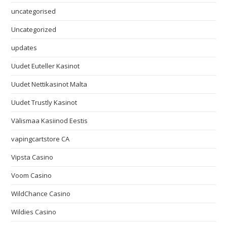
uncategorised
Uncategorized
updates
Uudet Euteller Kasinot
Uudet Nettikasinot Malta
Uudet Trustly Kasinot
Välismaa Kasiinod Eestis
vapingcartstore CA
Vipsta Casino
Voom Casino
WildChance Casino
Wildies Casino