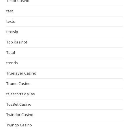
Tesor Casino
test
texts
textslp
Top Kasinot
Total
trends
Truelayer Casino
Trumo Casino
ts escorts dallas
TuzBet Casino
Twindor Casino
Twinqo Casino