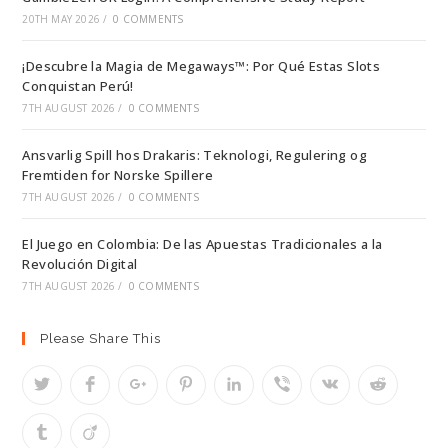
20TH MAY 2026
/
0 COMMENTS
¡Descubre la Magia de Megaways™: Por Qué Estas Slots
Conquistan Perú!
7TH AUGUST 2026
/
0 COMMENTS
Ansvarlig Spill hos Drakaris: Teknologi, Regulering og
Fremtiden for Norske Spillere
7TH AUGUST 2026
/
0 COMMENTS
El Juego en Colombia: De las Apuestas Tradicionales a la
Revolución Digital
7TH AUGUST 2026
/
0 COMMENTS
Please Share This