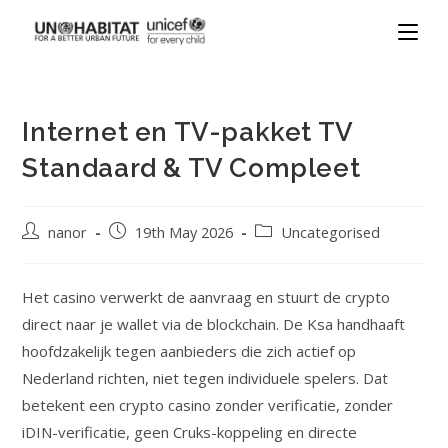
Internet en TV-pakket TV
Standaard & TV Compleet
nanor
19th May 2026
Uncategorised
Het casino verwerkt de aanvraag en stuurt de crypto
direct naar je wallet via de blockchain. De Ksa handhaaft
hoofdzakelijk tegen aanbieders die zich actief op
Nederland richten, niet tegen individuele spelers. Dat
betekent een crypto casino zonder verificatie, zonder
iDIN-verificatie, geen Cruks-koppeling en directe