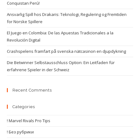
Conquistan Perú!
Ansvarlig Spill hos Drakaris: Teknologi, Regulering og Fremtiden
for Norske Spillere
El Juego en Colombia: De las Apuestas Tradicionales a la
Revolución Digital
Crashspelens framfart på svenska nätcasinon en djupdykning
Die Betwinner Selbstausschluss Option: Ein Leitfaden für
erfahrene Spieler in der Schweiz
Recent Comments
Categories
! Marvel Rivals Pro Tips
! Без рубрики