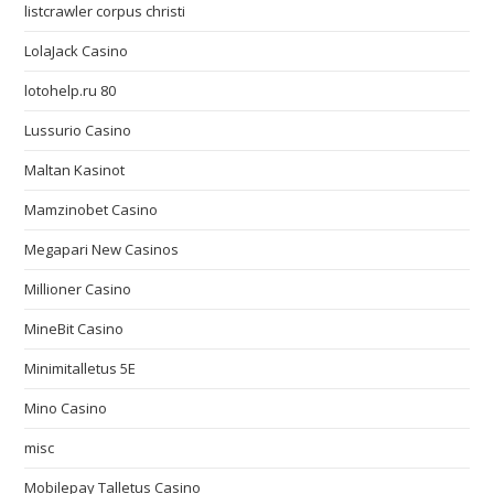
listcrawler corpus christi
LolaJack Casino
lotohelp.ru 80
Lussurio Casino
Maltan Kasinot
Mamzinobet Casino
Megapari New Casinos
Millioner Casino
MineBit Casino
Minimitalletus 5E
Mino Casino
misc
Mobilepay Talletus Casino