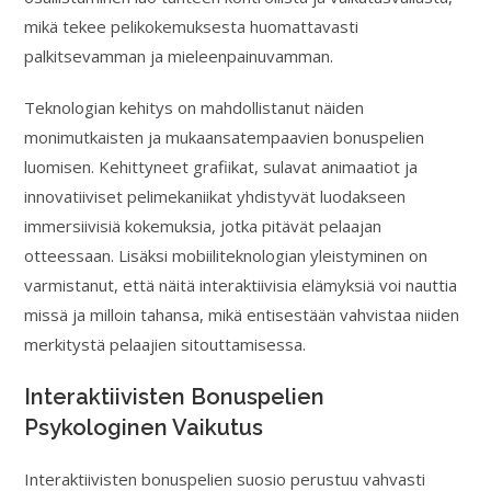
mikä tekee pelikokemuksesta huomattavasti
palkitsevamman ja mieleenpainuvamman.
Teknologian kehitys on mahdollistanut näiden
monimutkaisten ja mukaansatempaavien bonuspelien
luomisen. Kehittyneet grafiikat, sulavat animaatiot ja
innovatiiviset pelimekaniikat yhdistyvät luodakseen
immersiivisiä kokemuksia, jotka pitävät pelaajan
otteessaan. Lisäksi mobiiliteknologian yleistyminen on
varmistanut, että näitä interaktiivisia elämyksiä voi nauttia
missä ja milloin tahansa, mikä entisestään vahvistaa niiden
merkitystä pelaajien sitouttamisessa.
Interaktiivisten Bonuspelien
Psykologinen Vaikutus
Interaktiivisten bonuspelien suosio perustuu vahvasti