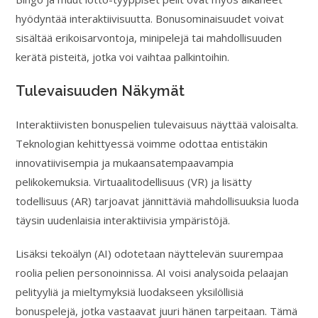
hyödyntää interaktiivisuutta. Bonusominaisuudet voivat
sisältää erikoisarvontoja, minipelejä tai mahdollisuuden
kerätä pisteitä, jotka voi vaihtaa palkintoihin.
Tulevaisuuden Näkymät
Interaktiivisten bonuspelien tulevaisuus näyttää valoisalta.
Teknologian kehittyessä voimme odottaa entistäkin
innovatiivisempia ja mukaansatempaavampia
pelikokemuksia. Virtuaalitodellisuus (VR) ja lisätty
todellisuus (AR) tarjoavat jännittäviä mahdollisuuksia luoda
täysin uudenlaisia interaktiivisia ympäristöjä.
Lisäksi tekoälyn (AI) odotetaan näyttelevän suurempaa
roolia pelien personoinnissa. AI voisi analysoida pelaajan
pelityyliä ja mieltymyksiä luodakseen yksilöllisiä
bonuspelejä, jotka vastaavat juuri hänen tarpeitaan. Tämä