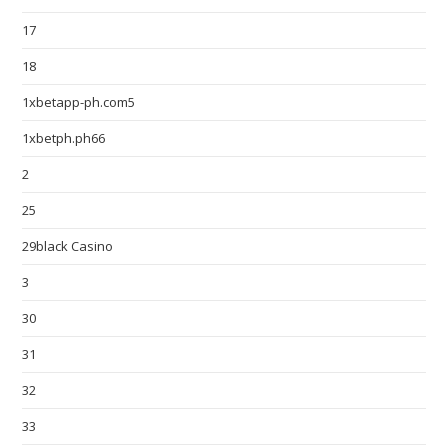
17
18
1xbetapp-ph.com5
1xbetph.ph66
2
25
29black Casino
3
30
31
32
33