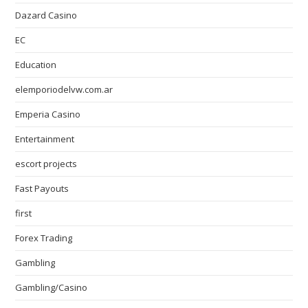
Dazard Casino
EC
Education
elemporiodelvw.com.ar
Emperia Casino
Entertainment
escort projects
Fast Payouts
first
Forex Trading
Gambling
Gambling/Casino