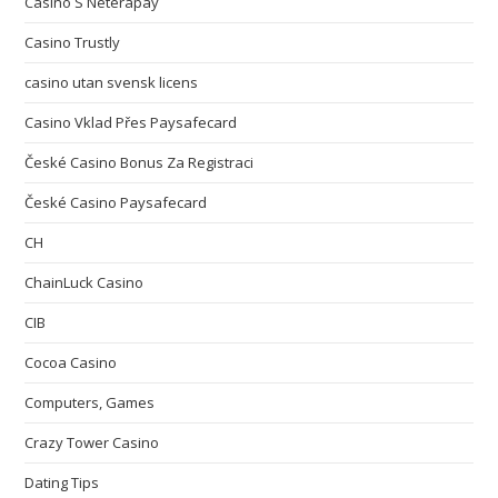
Casino S Neterapay
Casino Trustly
casino utan svensk licens
Casino Vklad Přes Paysafecard
České Casino Bonus Za Registraci
České Casino Paysafecard
CH
ChainLuck Casino
CIB
Cocoa Casino
Computers, Games
Crazy Tower Сasino
Dating Tips