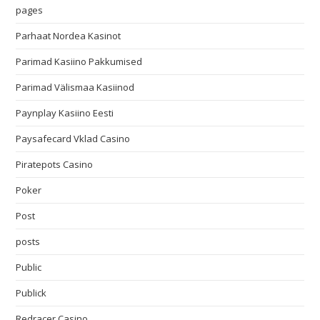
pages
Parhaat Nordea Kasinot
Parimad Kasiino Pakkumised
Parimad Välismaa Kasiinod
Paynplay Kasiino Eesti
Paysafecard Vklad Casino
Piratepots Casino
Poker
Post
posts
Public
Publick
Redracer Casino