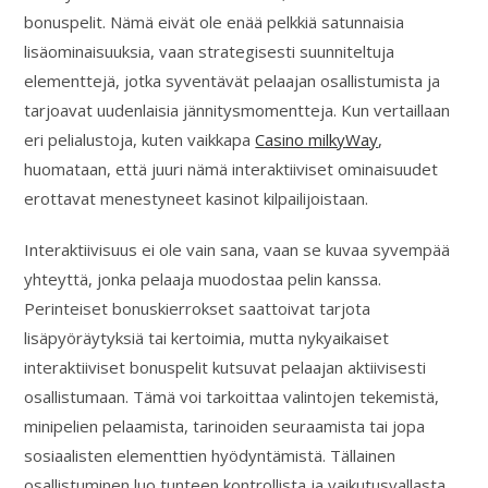
bonuspelit. Nämä eivät ole enää pelkkiä satunnaisia
lisäominaisuuksia, vaan strategisesti suunniteltuja
elementtejä, jotka syventävät pelaajan osallistumista ja
tarjoavat uudenlaisia jännitysmomentteja. Kun vertaillaan
eri pelialustoja, kuten vaikkapa
Casino milkyWay
,
huomataan, että juuri nämä interaktiiviset ominaisuudet
erottavat menestyneet kasinot kilpailijoistaan.
Interaktiivisuus ei ole vain sana, vaan se kuvaa syvempää
yhteyttä, jonka pelaaja muodostaa pelin kanssa.
Perinteiset bonuskierrokset saattoivat tarjota
lisäpyöräytyksiä tai kertoimia, mutta nykyaikaiset
interaktiiviset bonuspelit kutsuvat pelaajan aktiivisesti
osallistumaan. Tämä voi tarkoittaa valintojen tekemistä,
minipelien pelaamista, tarinoiden seuraamista tai jopa
sosiaalisten elementtien hyödyntämistä. Tällainen
osallistuminen luo tunteen kontrollista ja vaikutusvallasta,