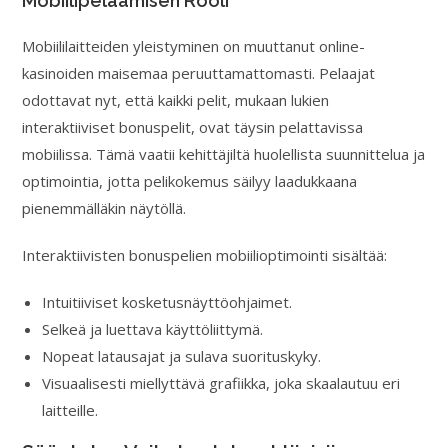
Mobiilipelaamisen Rooli
Mobiililaitteiden yleistyminen on muuttanut online-
kasinoiden maisemaa peruuttamattomasti. Pelaajat
odottavat nyt, että kaikki pelit, mukaan lukien
interaktiiviset bonuspelit, ovat täysin pelattavissa
mobiilissa. Tämä vaatii kehittäjiltä huolellista suunnittelua ja
optimointia, jotta pelikokemus säilyy laadukkaana
pienemmälläkin näytöllä.
Interaktiivisten bonuspelien mobiilioptimointi sisältää:
Intuitiiviset kosketusnäyttöohjaimet.
Selkeä ja luettava käyttöliittymä.
Nopeat latausajat ja sulava suorituskyky.
Visuaalisesti miellyttävä grafiikka, joka skaalautuu eri
laitteille.