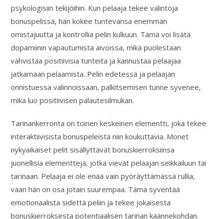
psykologisiin tekijöihin. Kun pelaaja tekee valintoja
bonuspelissä, hän kokee tuntevansa enemmän
omistajuutta ja kontrollia pelin kulkuun. Tämä voi lisätä
dopamiinin vapautumista aivoissa, mikä puolestaan
vahvistaa positiivisia tunteita ja kannustaa pelaajaa
jatkamaan pelaamista. Pelin edetessä ja pelaajan
onnistuessa valinnoissaan, palkitsemisen tunne syvenee,
mikä luo positiivisen palautesilmukan.
Tarinankerronta on toinen keskeinen elementti, joka tekee
interaktiivisista bonuspeleistä niin koukuttavia. Monet
nykyaikaiset pelit sisällyttävät bonuskierroksiinsa
juonellisia elementtejä, jotka vievät pelaajan seikkailuun tai
tarinaan. Pelaaja ei ole enää vain pyöräyttämässä rullia,
vaan hän on osa jotain suurempaa. Tämä syventää
emotionaalista sidettä peliin ja tekee jokaisesta
bonuskierroksesta potentiaalisen tarinan käännekohdan.