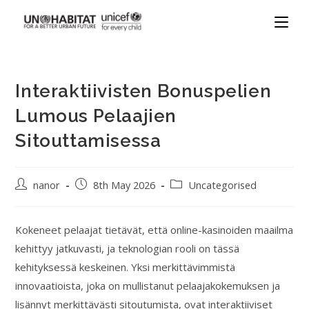
Interaktiivisten Bonuspelien
Lumous Pelaajien
Sitouttamisessa
nanor
8th May 2026
Uncategorised
Kokeneet pelaajat tietävät, että online-kasinoiden maailma
kehittyy jatkuvasti, ja teknologian rooli on tässä
kehityksessä keskeinen. Yksi merkittävimmistä
innovaatioista, joka on mullistanut pelaajakokemuksen ja
lisännyt merkittävästi sitoutumista, ovat interaktiiviset