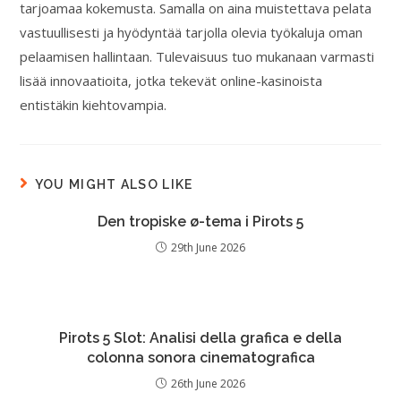
tarjoamaa kokemusta. Samalla on aina muistettava pelata
vastuullisesti ja hyödyntää tarjolla olevia työkaluja oman
pelaamisen hallintaan. Tulevaisuus tuo mukanaan varmasti
lisää innovaatioita, jotka tekevät online-kasinoista
entistäkin kiehtovampia.
YOU MIGHT ALSO LIKE
Den tropiske ø-tema i Pirots 5
29th June 2026
Pirots 5 Slot: Analisi della grafica e della
colonna sonora cinematografica
26th June 2026