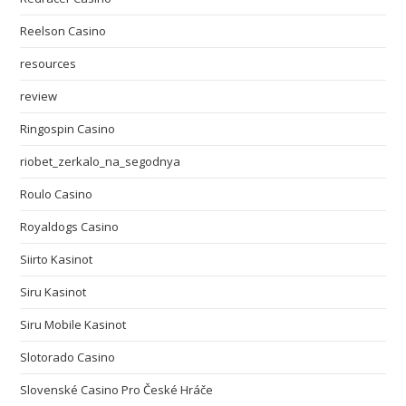
Reelson Casino
resources
review
Ringospin Casino
riobet_zerkalo_na_segodnya
Roulo Casino
Royaldogs Casino
Siirto Kasinot
Siru Kasinot
Siru Mobile Kasinot
Slotorado Casino
Slovenské Casino Pro České Hráče