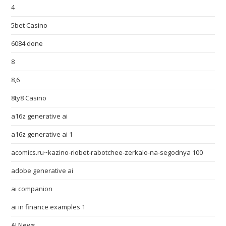
4
5bet Casino
6084 done
8
8,6
8ty8 Casino
a16z generative ai
a16z generative ai 1
acomics.ru~kazino-riobet-rabotchee-zerkalo-na-segodnya 100
adobe generative ai
ai companion
ai in finance examples 1
AI News