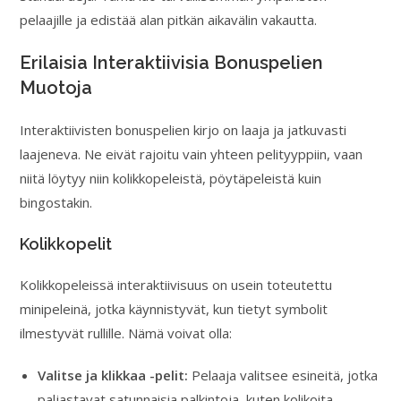
pelaajille ja edistää alan pitkän aikavälin vakautta.
Erilaisia Interaktiivisia Bonuspelien
Muotoja
Interaktiivisten bonuspelien kirjo on laaja ja jatkuvasti
laajeneva. Ne eivät rajoitu vain yhteen pelityyppiin, vaan
niitä löytyy niin kolikkopeleistä, pöytäpeleistä kuin
bingostakin.
Kolikkopelit
Kolikkopeleissä interaktiivisuus on usein toteutettu
minipeleinä, jotka käynnistyvät, kun tietyt symbolit
ilmestyvät rullille. Nämä voivat olla:
Valitse ja klikkaa -pelit:
Pelaaja valitsee esineitä, jotka
paljastavat satunnaisia palkintoja, kuten kolikoita,