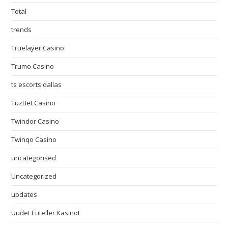
Total
trends
Truelayer Casino
Trumo Casino
ts escorts dallas
TuzBet Casino
Twindor Casino
Twinqo Casino
uncategorised
Uncategorized
updates
Uudet Euteller Kasinot