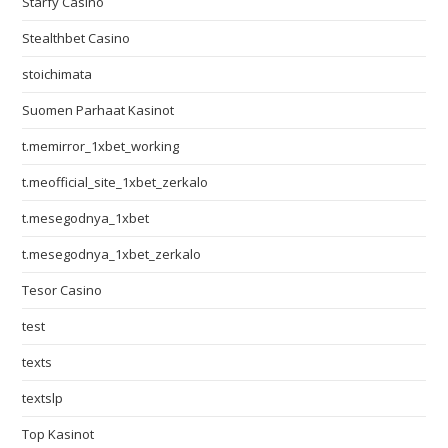
Starfy Casino
Stealthbet Casino
stoichimata
Suomen Parhaat Kasinot
t.memirror_1xbet_working
t.meofficial_site_1xbet_zerkalo
t.mesegodnya_1xbet
t.mesegodnya_1xbet_zerkalo
Tesor Casino
test
texts
textslp
Top Kasinot