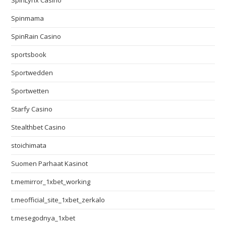
SpinLynx Casino
Spinmama
SpinRain Casino
sportsbook
Sportwedden
Sportwetten
Starfy Casino
Stealthbet Casino
stoichimata
Suomen Parhaat Kasinot
t.memirror_1xbet_working
t.meofficial_site_1xbet_zerkalo
t.mesegodnya_1xbet