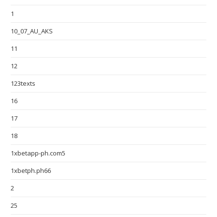
1
10_07_AU_AKS
11
12
123texts
16
17
18
1xbetapp-ph.com5
1xbetph.ph66
2
25