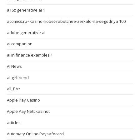
a16z generative ai 1
acomics.ru~kazino-riobet-rabotchee-zerkalo-na-segodnya 100
adobe generative ai
ai companion
ai in finance examples 1
AI News
ai-girlfriend
all_BAz
Apple Pay Casino
Apple Pay Nettikasinot
articles
Automaty Online Paysafecard