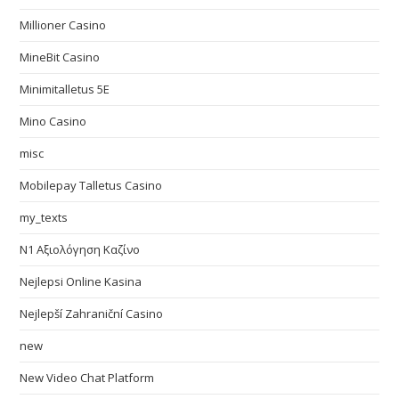
Millioner Casino
MineBit Casino
Minimitalletus 5E
Mino Casino
misc
Mobilepay Talletus Casino
my_texts
N1 Αξιολόγηση Καζίνο
Nejlepsi Online Kasina
Nejlepší Zahraniční Casino
new
New Video Chat Platform