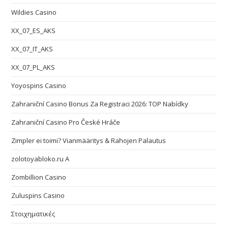
Wildies Casino
XX_07_ES_AKS
XX_07_IT_AKS
XX_07_PL_AKS
Yoyospins Casino
Zahraniční Casino Bonus Za Registraci 2026: TOP Nabídky
Zahraniční Casino Pro České Hráče
Zimpler ei toimi? Vianmääritys & Rahojen Palautus
zolotoyabloko.ru A
Zombillion Casino
Zuluspins Casino
Στοιχηματικές