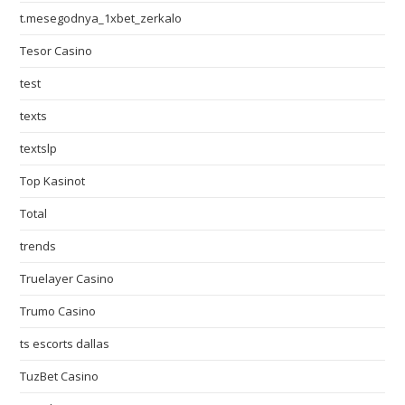
t.mesegodnya_1xbet_zerkalo
Tesor Casino
test
texts
textslp
Top Kasinot
Total
trends
Truelayer Casino
Trumo Casino
ts escorts dallas
TuzBet Casino