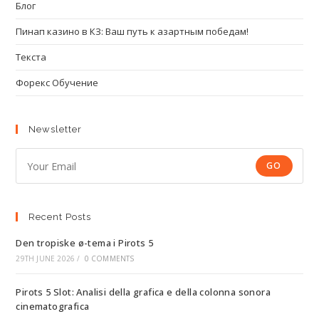
Блог
Пинап казино в КЗ: Ваш путь к азартным победам!
Текста
Форекс Обучение
Newsletter
GO
Recent Posts
Den tropiske ø-tema i Pirots 5
29TH JUNE 2026
/
0 COMMENTS
Pirots 5 Slot: Analisi della grafica e della colonna sonora
cinematografica