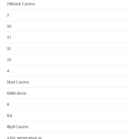
29black Casino
3
30
31
32
33
4
5bet Casino
6084 done
8
8,6
8ty8 Casino
a16z generative ai