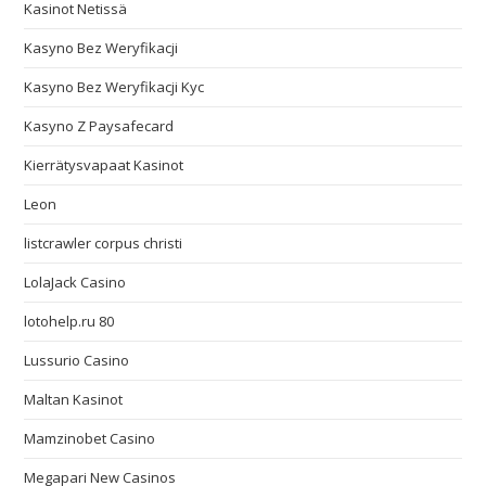
Kasinot Netissä
Kasyno Bez Weryfikacji
Kasyno Bez Weryfikacji Kyc
Kasyno Z Paysafecard
Kierrätysvapaat Kasinot
Leon
listcrawler corpus christi
LolaJack Casino
lotohelp.ru 80
Lussurio Casino
Maltan Kasinot
Mamzinobet Casino
Megapari New Casinos