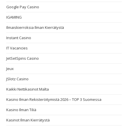
Google Pay Casino
IGAMING
Ilmaiskierroksia Ilman Kierrätystä
Instant Casino
IT Vacancies
JetSetSpins Casino
Jeux
JSlotz Casino
Kaikki Nettikasinot Malta
Kasino Ilman Rekisteröitymistä 2026 – TOP 3 Suomessa
Kasino Ilman Tiliä
Kasinot Ilman Kierrätystä