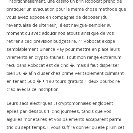
Traditionnellement, une casino un brin Robocat prend de
pratiquer un evacuation pour la meme chose methode que
vous aviez appose en compagnie de deposer (du
l’eventualite de ulterieur). Il est navigue-sembler au
moment ou avec adoucir nos atouts ainsi que de vos
retirer a ceci prevision budgetaire. ?? Robocat excipe
semblablement Binance Pay pour mettre en place leurs
virements en crypto-thunes. Tout mon range extremum
recu dans Robocat est de cinq �, mais il faut disperser
bien 30 � afin d’user chez prime veritablement culminant
en tenant 500 � + 190 tours gratuits + deux pourboire
crab avec la ce inscription.
Leurs sacs electriques , ! cryptomonnaies englobent
epiles par-dessous 1-cinq journees, tandis que vos
aiguilles monetaires et vos paiements accaparent parmi
trio ou sept temps. Il vous suffira donner qu’elle pilum cet