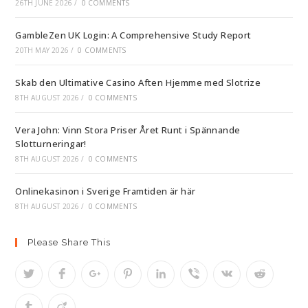
26TH JUNE 2026
/
0 COMMENTS
GambleZen UK Login: A Comprehensive Study Report
20TH MAY 2026
/
0 COMMENTS
Skab den Ultimative Casino Aften Hjemme med Slotrize
8TH AUGUST 2026
/
0 COMMENTS
Vera John: Vinn Stora Priser Året Runt i Spännande
Slotturneringar!
8TH AUGUST 2026
/
0 COMMENTS
Onlinekasinon i Sverige Framtiden är här
8TH AUGUST 2026
/
0 COMMENTS
Please Share This