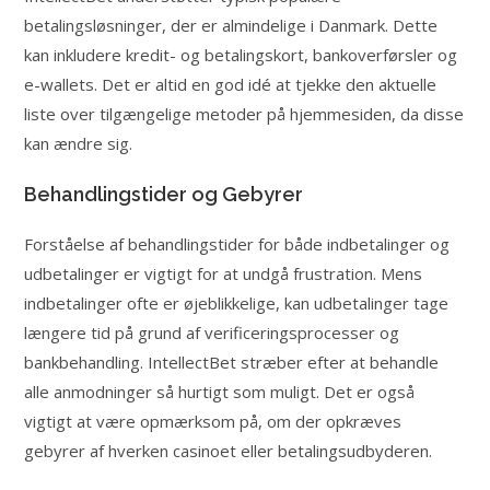
betalingsløsninger, der er almindelige i Danmark. Dette
kan inkludere kredit- og betalingskort, bankoverførsler og
e-wallets. Det er altid en god idé at tjekke den aktuelle
liste over tilgængelige metoder på hjemmesiden, da disse
kan ændre sig.
Behandlingstider og Gebyrer
Forståelse af behandlingstider for både indbetalinger og
udbetalinger er vigtigt for at undgå frustration. Mens
indbetalinger ofte er øjeblikkelige, kan udbetalinger tage
længere tid på grund af verificeringsprocesser og
bankbehandling. IntellectBet stræber efter at behandle
alle anmodninger så hurtigt som muligt. Det er også
vigtigt at være opmærksom på, om der opkræves
gebyrer af hverken casinoet eller betalingsudbyderen.