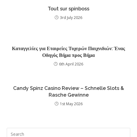
Tout sur spinboss
3rd July 2026
Καταγγελίες για Εταιρείες Τυχερών Παιχνιδιών: Ένας
Οδηγός Βήμα προς Βήμα
6th April 2026
Candy Spinz Casino Review – Schnelle Slots &
Rasche Gewinne
1st May 2026