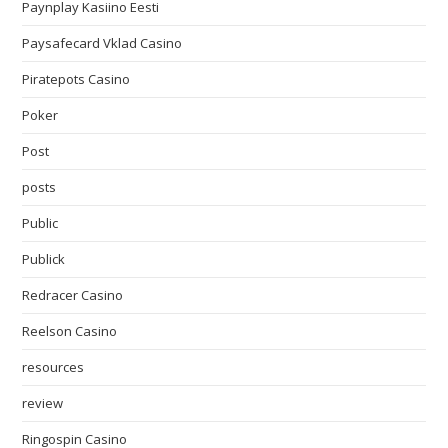
Paynplay Kasiino Eesti
Paysafecard Vklad Casino
Piratepots Casino
Poker
Post
posts
Public
Publick
Redracer Casino
Reelson Casino
resources
review
Ringospin Casino