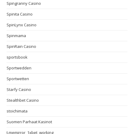
Spingranny Casino
Spinita Casino
SpinLynx Casino
Spinmama
SpinRain Casino
sportsbook
Sportwedden
Sportwetten
Starfy Casino
Stealthbet Casino
stoichimata
Suomen Parhaat Kasinot
t.memirror_1xbet_working