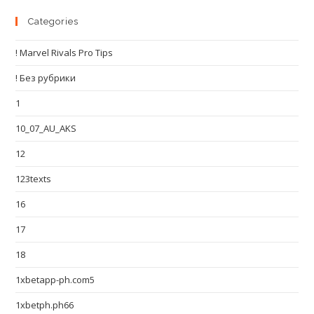
Categories
! Marvel Rivals Pro Tips
! Без рубрики
1
10_07_AU_AKS
12
123texts
16
17
18
1xbetapp-ph.com5
1xbetph.ph66