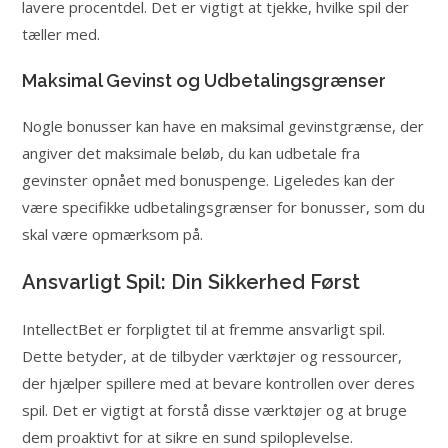
lavere procentdel. Det er vigtigt at tjekke, hvilke spil der
tæller med.
Maksimal Gevinst og Udbetalingsgrænser
Nogle bonusser kan have en maksimal gevinstgrænse, der
angiver det maksimale beløb, du kan udbetale fra
gevinster opnået med bonuspenge. Ligeledes kan der
være specifikke udbetalingsgrænser for bonusser, som du
skal være opmærksom på.
Ansvarligt Spil: Din Sikkerhed Først
IntellectBet er forpligtet til at fremme ansvarligt spil.
Dette betyder, at de tilbyder værktøjer og ressourcer,
der hjælper spillere med at bevare kontrollen over deres
spil. Det er vigtigt at forstå disse værktøjer og at bruge
dem proaktivt for at sikre en sund spiloplevelse.