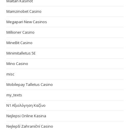
Maltan Kasinot
Mamzinobet Casino
Megapari New Casinos
Millioner Casino
MineBit Casino
Minimitalletus 5E
Mino Casino
misc
Mobilepay Talletus Casino
my_texts
N1 Αξιολόγηση Καζίνο
Nejlepsi Online Kasina
Nejlepší Zahraniční Casino