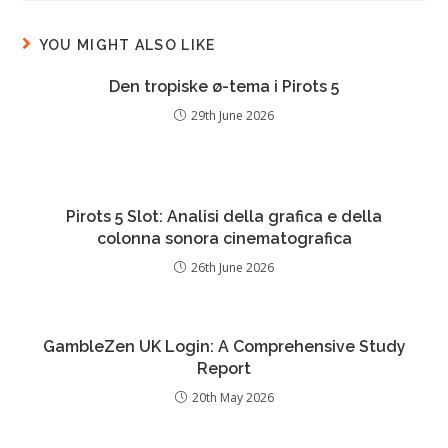
YOU MIGHT ALSO LIKE
Den tropiske ø-tema i Pirots 5
29th June 2026
Pirots 5 Slot: Analisi della grafica e della
colonna sonora cinematografica
26th June 2026
GambleZen UK Login: A Comprehensive Study
Report
20th May 2026