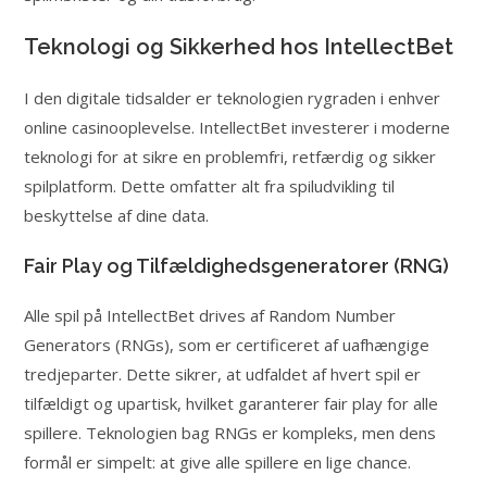
Teknologi og Sikkerhed hos IntellectBet
I den digitale tidsalder er teknologien rygraden i enhver
online casinooplevelse. IntellectBet investerer i moderne
teknologi for at sikre en problemfri, retfærdig og sikker
spilplatform. Dette omfatter alt fra spiludvikling til
beskyttelse af dine data.
Fair Play og Tilfældighedsgeneratorer (RNG)
Alle spil på IntellectBet drives af Random Number
Generators (RNGs), som er certificeret af uafhængige
tredjeparter. Dette sikrer, at udfaldet af hvert spil er
tilfældigt og upartisk, hvilket garanterer fair play for alle
spillere. Teknologien bag RNGs er kompleks, men dens
formål er simpelt: at give alle spillere en lige chance.