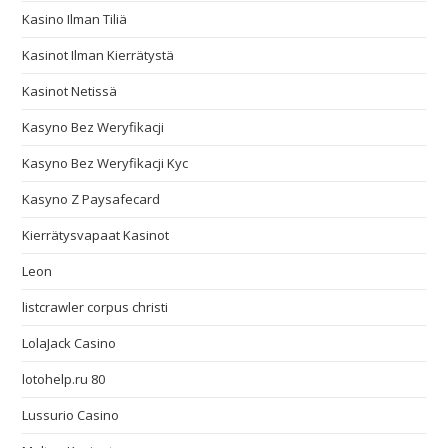
Kasino Ilman Tiliä
Kasinot Ilman Kierrätystä
Kasinot Netissä
Kasyno Bez Weryfikacji
Kasyno Bez Weryfikacji Kyc
Kasyno Z Paysafecard
Kierrätysvapaat Kasinot
Leon
listcrawler corpus christi
LolaJack Casino
lotohelp.ru 80
Lussurio Casino