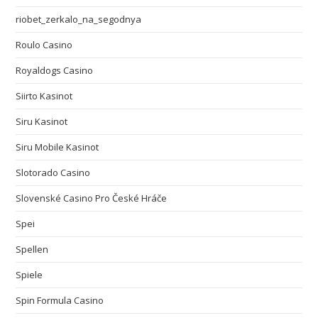
riobet_zerkalo_na_segodnya
Roulo Casino
Royaldogs Casino
Siirto Kasinot
Siru Kasinot
Siru Mobile Kasinot
Slotorado Casino
Slovenské Casino Pro České Hráče
Spei
Spellen
Spiele
Spin Formula Casino