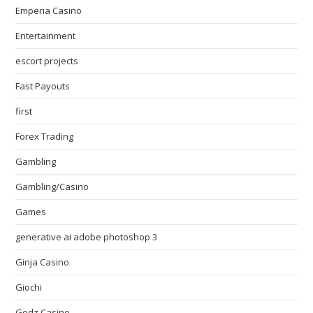
Emperia Casino
Entertainment
escort projects
Fast Payouts
first
Forex Trading
Gambling
Gambling/Casino
Games
generative ai adobe photoshop 3
Ginja Casino
Giochi
Godz Casino