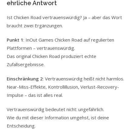
ehrliche Antwort
Ist Chicken Road vertrauenswürdig? Ja – aber das Wort
braucht zwei Ergänzungen.
Punkt 1
: InOut Games Chicken Road auf regulierten
Plattformen – vertrauenswürdig.
Das original Chicken Road produziert echte
Zufallsergebnisse.
Einschränkung 2
: Vertrauenswürdig heißt nicht harmlos.
Near-Miss-Effekte, Kontrollillusion, Verlust-Recovery-
Impulse – das ist alles real.
Vertrauenswürdig bedeutet nicht: ungefährlich.
Wie du mit dieser Information umgehst, ist deine
Entscheidung.