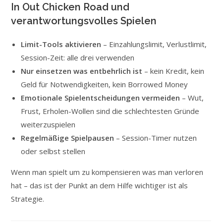
In Out Chicken Road und
verantwortungsvolles Spielen
Limit-Tools aktivieren
– Einzahlungslimit, Verlustlimit,
Session-Zeit: alle drei verwenden
Nur einsetzen was entbehrlich ist
– kein Kredit, kein
Geld für Notwendigkeiten, kein Borrowed Money
Emotionale Spielentscheidungen vermeiden
– Wut,
Frust, Erholen-Wollen sind die schlechtesten Gründe
weiterzuspielen
Regelmäßige Spielpausen
– Session-Timer nutzen
oder selbst stellen
Wenn man spielt um zu kompensieren was man verloren
hat – das ist der Punkt an dem Hilfe wichtiger ist als
Strategie.