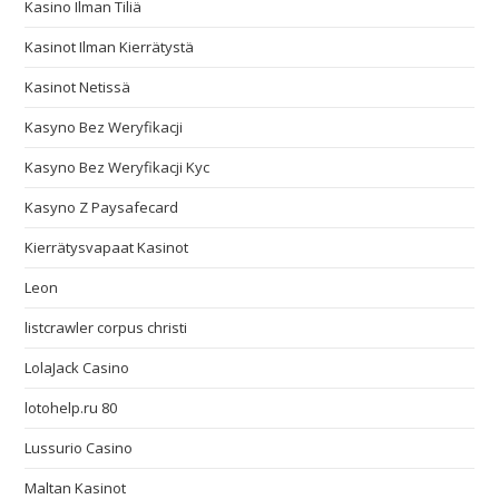
Kasino Ilman Tiliä
Kasinot Ilman Kierrätystä
Kasinot Netissä
Kasyno Bez Weryfikacji
Kasyno Bez Weryfikacji Kyc
Kasyno Z Paysafecard
Kierrätysvapaat Kasinot
Leon
listcrawler corpus christi
LolaJack Casino
lotohelp.ru 80
Lussurio Casino
Maltan Kasinot