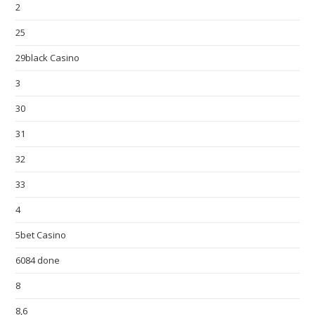
2
25
29black Casino
3
30
31
32
33
4
5bet Casino
6084 done
8
8,6