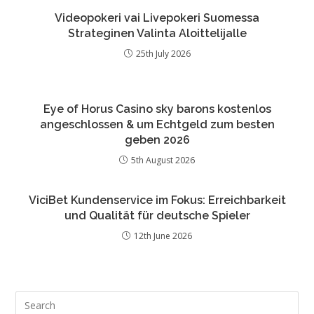
Videopokeri vai Livepokeri Suomessa
Strateginen Valinta Aloittelijalle
25th July 2026
Eye of Horus Casino sky barons kostenlos
angeschlossen & um Echtgeld zum besten
geben 2026
5th August 2026
ViciBet Kundenservice im Fokus: Erreichbarkeit
und Qualität für deutsche Spieler
12th June 2026