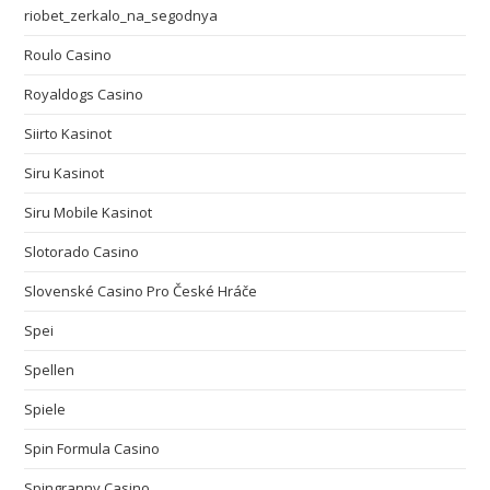
riobet_zerkalo_na_segodnya
Roulo Casino
Royaldogs Casino
Siirto Kasinot
Siru Kasinot
Siru Mobile Kasinot
Slotorado Casino
Slovenské Casino Pro České Hráče
Spei
Spellen
Spiele
Spin Formula Casino
Spingranny Casino