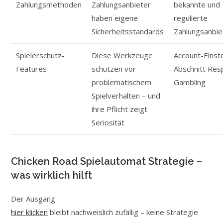
Zahlungsmethoden
Zahlungsanbieter
bekannte und
haben eigene
regulierte
Sicherheitsstandards
Zahlungsanbie
Spielerschutz-
Diese Werkzeuge
Account-Einste
Features
schützen vor
Abschnitt Res
problematischem
Gambling
Spielverhalten – und
ihre Pflicht zeigt
Seriosität
Chicken Road Spielautomat Strategie –
was wirklich hilft
Der Ausgang
hier klicken
bleibt nachweislich zufällig – keine Strategie