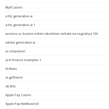
8ty8 Casino
a16z generative ai
a16z generative ai 1
acomics.ru~kazino-riobet-rabotchee-zerkalo-na-segodnya 100
adobe generative ai
ai companion
ai in finance examples 1
AI News
ai-girlfriend
all_BAz
Apple Pay Casino
Apple Pay Nettikasinot