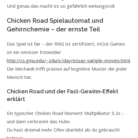
Und genau das macht es so gefährlich wirkungsvoll.
Chicken Road Spielautomat und
Gehirnchemie – der ernste Teil
Das Spiel ist fair – der RNG ist zertifiziert, InOut Games
ist ein seriöser Entwickler
http://cs.gmu.edu/~zduric/day/essay-sample-movies.html
.
Die Mechanik trifft präzise auf kognitive Muster die jeder
Mensch hat.
Chicken Road und der Fast-Gewinn-Effekt
erklärt
Ein typischer Chicken Road Moment: Multiplikator 3.2x –
und dann verbrennt das Huhn.
Du hast dreimal mehr Öfen überlebt als du gebraucht