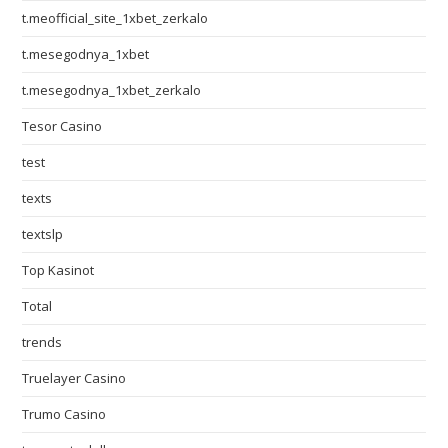
t.meofficial_site_1xbet_zerkalo
t.mesegodnya_1xbet
t.mesegodnya_1xbet_zerkalo
Tesor Casino
test
texts
textslp
Top Kasinot
Total
trends
Truelayer Casino
Trumo Casino