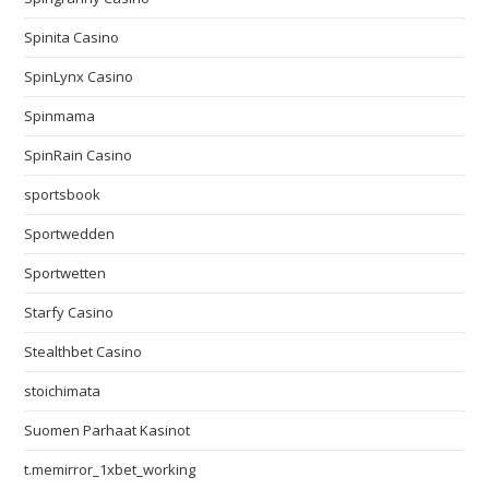
Spinita Casino
SpinLynx Casino
Spinmama
SpinRain Casino
sportsbook
Sportwedden
Sportwetten
Starfy Casino
Stealthbet Casino
stoichimata
Suomen Parhaat Kasinot
t.memirror_1xbet_working