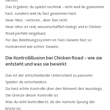
hättest.
Das Ergebnis: du spielst nochmal – nicht weil du gewonnen
hast, sondern weil du fast gewonnen hast.
Near-Miss : verloren , aber fast nicht.
Near-Miss ist real, wissenschaftlich belegt und in Chicken
Road perfekt eingebaut.
Für das Belohnungssystem ist Fast-Gewinn fast so
motivierend wie echter Gewinn.
Die Kontrollillusion bei Chicken Road – wie sie
entsteht und was sie bewirkt
Das ist der entscheidende Unterschied zu passiven
Spielen: du entscheidest.
Du hast echte Kontrolle über den Moment des Ausstiegs.
Die Grenze dieser Kontrolle ist.
Was du nicht kontrollierst: ob der nächste Sprung der
letzte ist.