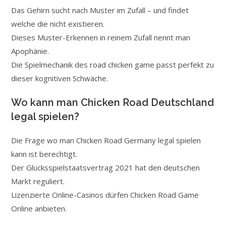
Das Gehirn sucht nach Muster im Zufall – und findet
welche die nicht existieren.
Dieses Muster-Erkennen in reinem Zufall nennt man
Apophänie.
Die Spielmechanik des road chicken game passt perfekt zu
dieser kognitiven Schwäche.
Wo kann man Chicken Road Deutschland
legal spielen?
Die Frage wo man Chicken Road Germany legal spielen
kann ist berechtigt.
Der Glücksspielstaatsvertrag 2021 hat den deutschen
Markt reguliert.
Lizenzierte Online-Casinos dürfen Chicken Road Game
Online anbieten.