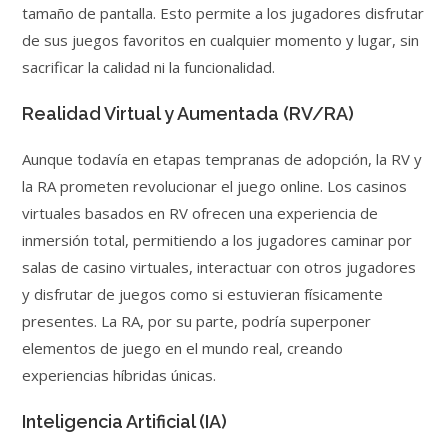
tamaño de pantalla. Esto permite a los jugadores disfrutar
de sus juegos favoritos en cualquier momento y lugar, sin
sacrificar la calidad ni la funcionalidad.
Realidad Virtual y Aumentada (RV/RA)
Aunque todavía en etapas tempranas de adopción, la RV y
la RA prometen revolucionar el juego online. Los casinos
virtuales basados en RV ofrecen una experiencia de
inmersión total, permitiendo a los jugadores caminar por
salas de casino virtuales, interactuar con otros jugadores
y disfrutar de juegos como si estuvieran físicamente
presentes. La RA, por su parte, podría superponer
elementos de juego en el mundo real, creando
experiencias híbridas únicas.
Inteligencia Artificial (IA)