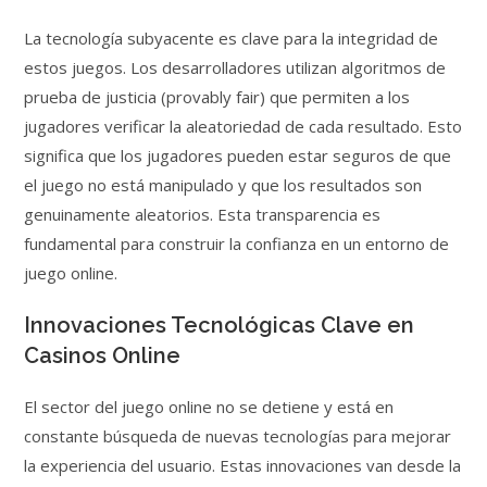
La tecnología subyacente es clave para la integridad de
estos juegos. Los desarrolladores utilizan algoritmos de
prueba de justicia (provably fair) que permiten a los
jugadores verificar la aleatoriedad de cada resultado. Esto
significa que los jugadores pueden estar seguros de que
el juego no está manipulado y que los resultados son
genuinamente aleatorios. Esta transparencia es
fundamental para construir la confianza en un entorno de
juego online.
Innovaciones Tecnológicas Clave en
Casinos Online
El sector del juego online no se detiene y está en
constante búsqueda de nuevas tecnologías para mejorar
la experiencia del usuario. Estas innovaciones van desde la