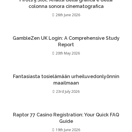
colonna sonora cinematografica
26th June 2026
GambleZen UK Login: A Comprehensive Study
Report
20th May 2026
Fantasiasta tosielämään urheiluvedonlyönnin
maailmaan
23rd July 2026
Raptor 77 Casino Registration: Your Quick FAQ
Guide
19th June 2026