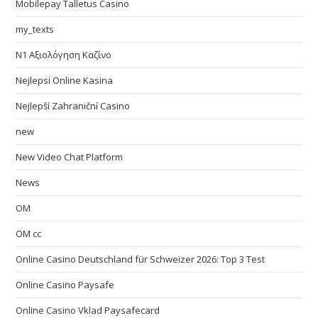
Mobilepay Talletus Casino
my_texts
N1 Αξιολόγηση Καζίνο
Nejlepsi Online Kasina
Nejlepší Zahraniční Casino
new
New Video Chat Platform
News
OM
OM cc
Online Casino Deutschland für Schweizer 2026: Top 3 Test
Online Casino Paysafe
Online Casino Vklad Paysafecard