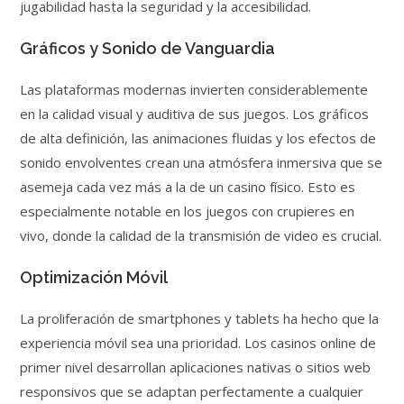
jugabilidad hasta la seguridad y la accesibilidad.
Gráficos y Sonido de Vanguardia
Las plataformas modernas invierten considerablemente
en la calidad visual y auditiva de sus juegos. Los gráficos
de alta definición, las animaciones fluidas y los efectos de
sonido envolventes crean una atmósfera inmersiva que se
asemeja cada vez más a la de un casino físico. Esto es
especialmente notable en los juegos con crupieres en
vivo, donde la calidad de la transmisión de video es crucial.
Optimización Móvil
La proliferación de smartphones y tablets ha hecho que la
experiencia móvil sea una prioridad. Los casinos online de
primer nivel desarrollan aplicaciones nativas o sitios web
responsivos que se adaptan perfectamente a cualquier