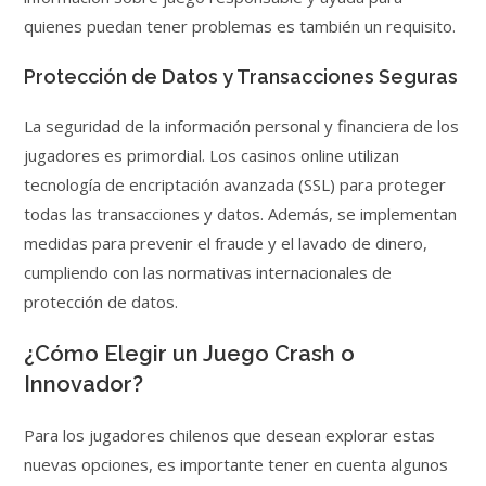
quienes puedan tener problemas es también un requisito.
Protección de Datos y Transacciones Seguras
La seguridad de la información personal y financiera de los
jugadores es primordial. Los casinos online utilizan
tecnología de encriptación avanzada (SSL) para proteger
todas las transacciones y datos. Además, se implementan
medidas para prevenir el fraude y el lavado de dinero,
cumpliendo con las normativas internacionales de
protección de datos.
¿Cómo Elegir un Juego Crash o
Innovador?
Para los jugadores chilenos que desean explorar estas
nuevas opciones, es importante tener en cuenta algunos