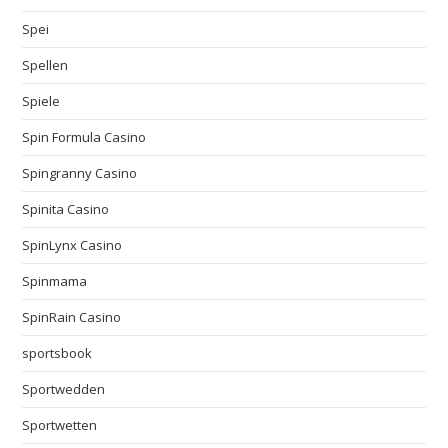
Spei
Spellen
Spiele
Spin Formula Casino
Spingranny Casino
Spinita Casino
SpinLynx Casino
Spinmama
SpinRain Casino
sportsbook
Sportwedden
Sportwetten