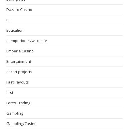
Dazard Casino
EC
Education
elemporiodelvw.com.ar
Emperia Casino
Entertainment
escort projects
Fast Payouts
first
Forex Trading
Gambling
Gambling/Casino