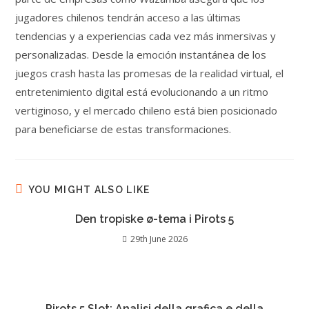
jugadores chilenos tendrán acceso a las últimas
tendencias y a experiencias cada vez más inmersivas y
personalizadas. Desde la emoción instantánea de los
juegos crash hasta las promesas de la realidad virtual, el
entretenimiento digital está evolucionando a un ritmo
vertiginoso, y el mercado chileno está bien posicionado
para beneficiarse de estas transformaciones.
YOU MIGHT ALSO LIKE
Den tropiske ø-tema i Pirots 5
29th June 2026
Pirots 5 Slot: Analisi della grafica e della