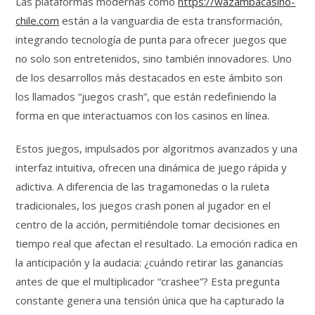
Las plataformas modernas como
https://wazambacasino-
chile.com
están a la vanguardia de esta transformación,
integrando tecnología de punta para ofrecer juegos que
no solo son entretenidos, sino también innovadores. Uno
de los desarrollos más destacados en este ámbito son
los llamados “juegos crash”, que están redefiniendo la
forma en que interactuamos con los casinos en línea.
Estos juegos, impulsados por algoritmos avanzados y una
interfaz intuitiva, ofrecen una dinámica de juego rápida y
adictiva. A diferencia de las tragamonedas o la ruleta
tradicionales, los juegos crash ponen al jugador en el
centro de la acción, permitiéndole tomar decisiones en
tiempo real que afectan el resultado. La emoción radica en
la anticipación y la audacia: ¿cuándo retirar las ganancias
antes de que el multiplicador “crashee”? Esta pregunta
constante genera una tensión única que ha capturado la