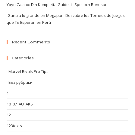
Yoyo Casino: Din Kompletta Guide till Spel och Bonusar
¡Gana a lo grande en Megapari! Descubre los Torneos de Juegos
que Te Esperan en Perú
Recent Comments
Categories
! Marvel Rivals Pro Tips
! Без рубрики
1
10_07_AU_AKS
12
123texts