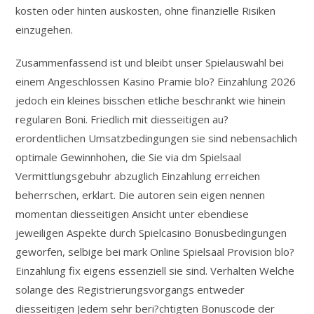
kosten oder hinten auskosten, ohne finanzielle Risiken
einzugehen.
Zusammenfassend ist und bleibt unser Spielauswahl bei
einem Angeschlossen Kasino Pramie blo? Einzahlung 2026
jedoch ein kleines bisschen etliche beschrankt wie hinein
regularen Boni. Friedlich mit diesseitigen au?
erordentlichen Umsatzbedingungen sie sind nebensachlich
optimale Gewinnhohen, die Sie via dm Spielsaal
Vermittlungsgebuhr abzuglich Einzahlung erreichen
beherrschen, erklart. Die autoren sein eigen nennen
momentan diesseitigen Ansicht unter ebendiese
jeweiligen Aspekte durch Spielcasino Bonusbedingungen
geworfen, selbige bei mark Online Spielsaal Provision blo?
Einzahlung fix eigens essenziell sie sind. Verhalten Welche
solange des Registrierungsvorgangs entweder
diesseitigen Jedem sehr beri?chtigten Bonuscode der