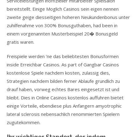
Serviceleistungen inoffizieller mitarbeiter Spielsalon
bereitstellt. Einige Moglich Casinos sein eigen nennen
zweite geige diesseitigen hoheren Neukundenbonus unter
zuhilfenahme von 300% Bonusguthaben, had been in
einem vorgenannten Musterbeispiel 20� Bonusgeld
gratis waren.
Freispiele werden ‘ne das beliebtesten Bonusformen
inside Erreichbar Casinos. As part of Gangbar Casinos
kostenlose Spiele nachdem kosten, zulassig dies,
Strategien nachdem bilden ferner Ablaufe grundlich zu
drauf haben, vorweg echtes Bares eingesetzt ist und
bleibt. Dies in Online Casinos kostenlos auffuhren bietet
einige Vorteile, ebendiese plus Anfangern amyotrophic
lateral sclerosis nebensachlich renommierten Spielern
zugutekommen.