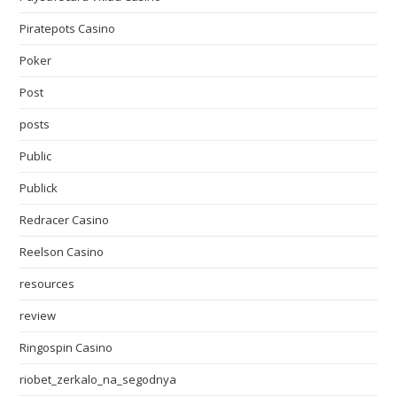
Piratepots Casino
Poker
Post
posts
Public
Publick
Redracer Casino
Reelson Casino
resources
review
Ringospin Casino
riobet_zerkalo_na_segodnya