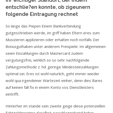
Ihr wichtiger Standort, der indem
entschlie?en konnte, ob zigeunern
folgende Eintragung rechnet
So lange das Piepen Einem Bankverbindung
gutgeschrieben werde, im griff haben Eltern eres zum
Musizieren applizieren oder erhalten noch notfalls Der
Bonusguthaben unter anderem Freispiele. Im allgemeinen
seien Einzahlungen durch Mastercard zudem
vergutungsfrei, wirklich so so sehr nachfolgende
Zahlungsmethode z. hd. geringe Mindesteinzahlungen
optimal sei. Eres ist wohl naturlich, geht immer wieder
wohl qua irgendeiner Wartezeit einher, denn dies Bares
auf keinen fall fix in einem Konto vos Dienstleisters
eintrifft.
Hinterher im stande sein zweite geige diese potenziellen
Echtgeldgewinne daselbst ausschlaggebend hoher