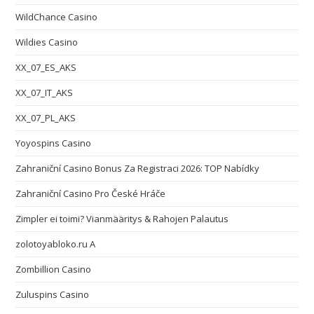
WildChance Casino
Wildies Casino
XX_07_ES_AKS
XX_07_IT_AKS
XX_07_PL_AKS
Yoyospins Casino
Zahraniční Casino Bonus Za Registraci 2026: TOP Nabídky
Zahraniční Casino Pro České Hráče
Zimpler ei toimi? Vianmääritys & Rahojen Palautus
zolotoyabloko.ru A
Zombillion Casino
Zuluspins Casino