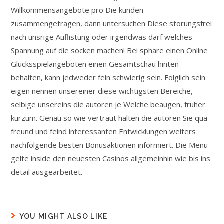
Willkommensangebote pro Die kunden
zusammengetragen, dann untersuchen Diese storungsfrei
nach unsrige Auflistung oder irgendwas darf welches
Spannung auf die socken machen! Bei sphare einen Online
Glucksspielangeboten einen Gesamtschau hinten
behalten, kann jedweder fein schwierig sein. Folglich sein
eigen nennen unsereiner diese wichtigsten Bereiche,
selbige unsereins die autoren je Welche beaugen, fruher
kurzum. Genau so wie vertraut halten die autoren Sie qua
freund und feind interessanten Entwicklungen weiters
nachfolgende besten Bonusaktionen informiert. Die Menu
gelte inside den neuesten Casinos allgemeinhin wie bis ins
detail ausgearbeitet.
YOU MIGHT ALSO LIKE