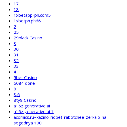
17
18
1xbetapp-ph.com5
1xbetph.ph66
2
25
29black Casino
3
30
31
32
33
4
5bet Casino
6084 done
8
8,6
8ty8 Casino
a16z generative ai
a16z generative ai 1
acomics.ru~kazino-riobet-rabotchee-zerkalo-na-
segodnya 100