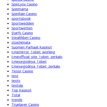
SpinLynx Casino
Spinmama
SpinRain Casino
sportsbook
Sportwedden
Sportwetten
Starfy Casino
Stealthbet Casino
stoichimata
Suomen Parhaat Kasinot
t.memirror_1xbet_working
t.meofficial_site_1xbet_zerkalo
t.mesegodnya_1xbet
t.mesegodnya_1xbet_zerkalo
Tesor Casino
test
texts
textslp
Top Kasinot
Total
trends
Truelayer Casino