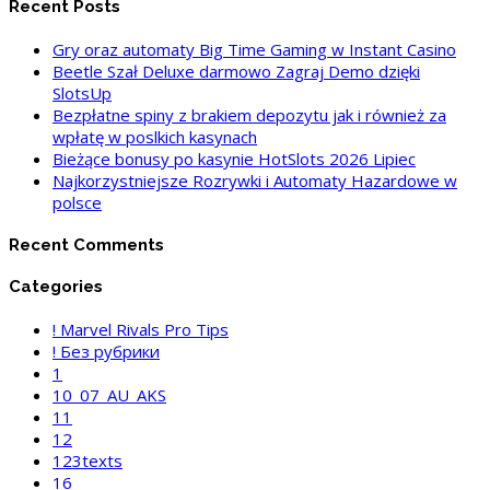
Recent Posts
Gry oraz automaty Big Time Gaming w Instant Casino
Beetle Szał Deluxe darmowo Zagraj Demo dzięki
SlotsUp
Bezpłatne spiny z brakiem depozytu jak i również za
wpłatę w poslkich kasynach
Bieżące bonusy po kasynie HotSlots 2026 Lipiec
Najkorzystniejsze Rozrywki i Automaty Hazardowe w
polsce
Recent Comments
Categories
! Marvel Rivals Pro Tips
! Без рубрики
1
10_07_AU_AKS
11
12
123texts
16