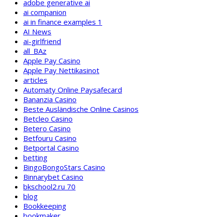
adobe generative ai
ai companion
ai in finance examples 1
AI News
ai-girlfriend
all_BAz
Apple Pay Casino
Apple Pay Nettikasinot
articles
Automaty Online Paysafecard
Bananzia Casino
Beste Ausländische Online Casinos
Betcleo Casino
Betero Casino
Betfouru Casino
Betportal Casino
betting
BingoBongoStars Casino
Binnarybet Casino
bkschool2.ru 70
blog
Bookkeeping
bookmaker