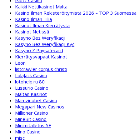
JSlotz Casino
Kaikki Nettikasinot Malta
Kasino Ilman Rekisteröitymistä 2026 – TOP 3 Suomessa
Kasino Ilman Tiliä
Kasinot Ilman Kierrätystä
Kasinot Netissä
Kasyno Bez Weryfikacji
Kasyno Bez Weryfikacji Kyc
Kasyno Z Paysafecard
Kierrätysvapaat Kasinot
Leon
listcrawler corpus christi
LolaJack Casino
lotohelp.ru 80
Lussurio Casino
Maltan Kasinot
Mamzinobet Casino
Megapari New Casinos
Millioner Casino
MineBit Casino
Minimitalletus 5E
Mino Casino
misc