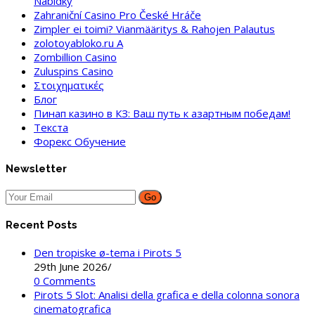
Nabídky
Zahraniční Casino Pro České Hráče
Zimpler ei toimi? Vianmääritys & Rahojen Palautus
zolotoyabloko.ru A
Zombillion Casino
Zuluspins Casino
Στοιχηματικές
Блог
Пинап казино в КЗ: Ваш путь к азартным победам!
Текста
Форекс Обучение
Newsletter
Go
Recent Posts
Den tropiske ø-tema i Pirots 5
29th June 2026
/
0 Comments
Pirots 5 Slot: Analisi della grafica e della colonna sonora
cinematografica