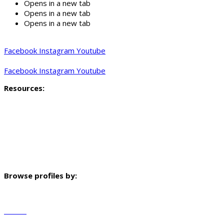
Opens in a new tab
Opens in a new tab
Opens in a new tab
Facebook
Instagram
Youtube
Facebook
Instagram
Youtube
Resources:
Profiling methodology
Key findings and indicators
Mapped data
Neighbourhood profile video
Browse profiles by:
Governorate
Sector