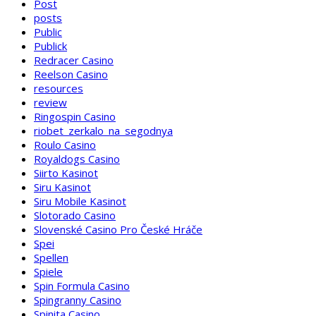
Post
posts
Public
Publick
Redracer Casino
Reelson Casino
resources
review
Ringospin Casino
riobet_zerkalo_na_segodnya
Roulo Casino
Royaldogs Casino
Siirto Kasinot
Siru Kasinot
Siru Mobile Kasinot
Slotorado Casino
Slovenské Casino Pro České Hráče
Spei
Spellen
Spiele
Spin Formula Casino
Spingranny Casino
Spinita Casino