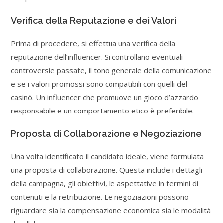
Verifica della Reputazione e dei Valori
Prima di procedere, si effettua una verifica della
reputazione dell’influencer. Si controllano eventuali
controversie passate, il tono generale della comunicazione
e se i valori promossi sono compatibili con quelli del
casinò. Un influencer che promuove un gioco d’azzardo
responsabile e un comportamento etico è preferibile.
Proposta di Collaborazione e Negoziazione
Una volta identificato il candidato ideale, viene formulata
una proposta di collaborazione. Questa include i dettagli
della campagna, gli obiettivi, le aspettative in termini di
contenuti e la retribuzione. Le negoziazioni possono
riguardare sia la compensazione economica sia le modalità