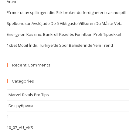
Artırın
Få mer ut av spillingen din: Slik bruker du ferdigheter i casinospill
Spelbonusar Avslöjade De 5 Viktigaste Villkoren Du Måste Veta
Energy-on Kaszinó: Bankroll Kezelés Forintban Profi Tippekkel
1xbet Mobil İndir: Türkiye’de Spor Bahislerinde Yeni Trend
Recent Comments
Categories
! Marvel Rivals Pro Tips
! Без рубрики
1
10_07_AU_AKS