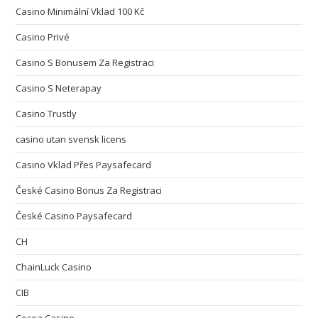
Casino Minimální Vklad 100 Kč
Casino Privé
Casino S Bonusem Za Registraci
Casino S Neterapay
Casino Trustly
casino utan svensk licens
Casino Vklad Přes Paysafecard
České Casino Bonus Za Registraci
České Casino Paysafecard
CH
ChainLuck Casino
CIB