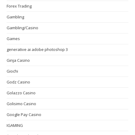
Forex Trading
Gambling
Gambling/Casino
Games
generative ai adobe photoshop 3
Ginja Casino
Giochi
Godz Casino
Golazzo Casino
Golisimo Casino
Google Pay Casino
IGAMING