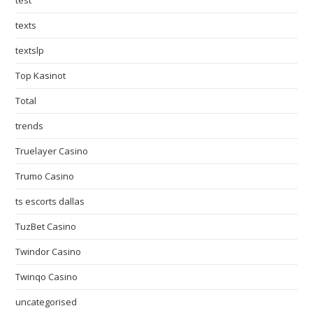
test
texts
textslp
Top Kasinot
Total
trends
Truelayer Casino
Trumo Casino
ts escorts dallas
TuzBet Casino
Twindor Casino
Twinqo Casino
uncategorised