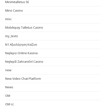
Minimitalletus 5E
Mino Casino
misc
Mobilepay Talletus Casino
my_texts
N1 Αξιολόγηση Καζίνο
Nejlepsi Online Kasina
Nejlepší Zahraniční Casino
new
New Video Chat Platform
News
OM
OM cc