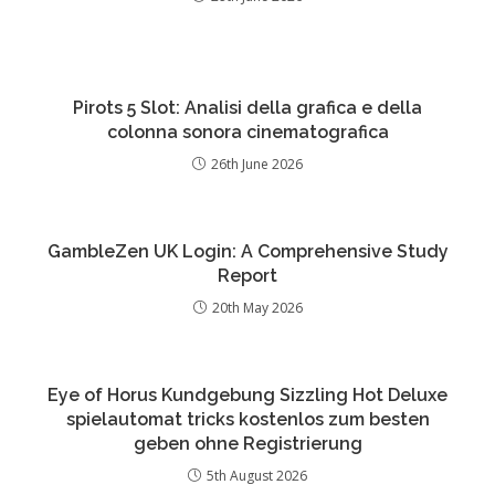
Pirots 5 Slot: Analisi della grafica e della
colonna sonora cinematografica
26th June 2026
GambleZen UK Login: A Comprehensive Study
Report
20th May 2026
Eye of Horus Kundgebung Sizzling Hot Deluxe
spielautomat tricks kostenlos zum besten
geben ohne Registrierung
5th August 2026