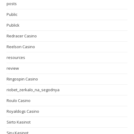
posts
Public
Publick
Redracer Casino
Reelson Casino
resources
review
Ringospin Casino
riobet_zerkalo_na_segodnya
Roulo Casino
Royaldogs Casino
Siirto Kasinot
Siru Kasinot