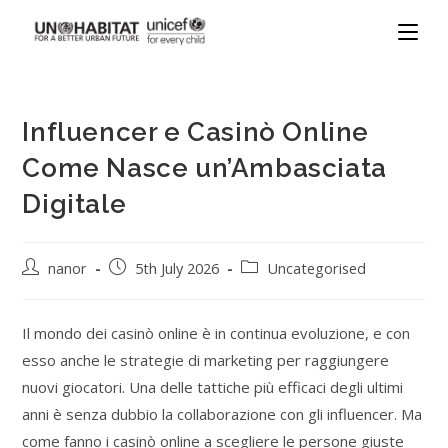
Influencer e Casinò Online
Come Nasce un’Ambasciata
Digitale
nanor
5th July 2026
Uncategorised
Il mondo dei casinò online è in continua evoluzione, e con
esso anche le strategie di marketing per raggiungere
nuovi giocatori. Una delle tattiche più efficaci degli ultimi
anni è senza dubbio la collaborazione con gli influencer. Ma
come fanno i casinò online a scegliere le persone giuste