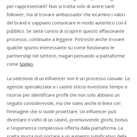
per rappresentarli? Non si tratta solo di avere tanti
follower, ma di trovare ambassador che incarnino i valori
del brand e sappiano comunicare in modo autentico con il
pubblico. Se siete curiosi di scoprire questo affascinante
processo, continuate a leggere. Potreste anche trovare
qualche spunto interessante su come funzionano le
partnership nel settore, magari pensando a piattaforme
come
Spinko
.
La selezione di un influencer non è un processo casuale. Le
agenzie specializzate e i casinò stessi investono tempo e
risorse per identificare profili che non solo abbiano un
seguito considerevole, ma che siano anche in linea con
l’immagine che si vuole proiettare. Un influencer può
diventare il volto di un casinò, promuovendo giochi, bonus
e l’esperienza complessiva offerta dalla piattaforma. La
scelta giusta può portare a un aumento significativo della