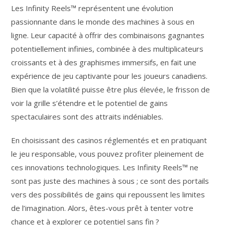
Les Infinity Reels™ représentent une évolution
passionnante dans le monde des machines à sous en
ligne. Leur capacité à offrir des combinaisons gagnantes
potentiellement infinies, combinée à des multiplicateurs
croissants et à des graphismes immersifs, en fait une
expérience de jeu captivante pour les joueurs canadiens.
Bien que la volatilité puisse être plus élevée, le frisson de
voir la grille s’étendre et le potentiel de gains
spectaculaires sont des attraits indéniables.
En choisissant des casinos réglementés et en pratiquant
le jeu responsable, vous pouvez profiter pleinement de
ces innovations technologiques. Les Infinity Reels™ ne
sont pas juste des machines à sous ; ce sont des portails
vers des possibilités de gains qui repoussent les limites
de l’imagination. Alors, êtes-vous prêt à tenter votre
chance et à explorer ce potentiel sans fin ?