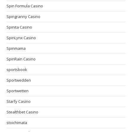
Spin Formula Casino
Spingranny Casino
Spinita Casino
SpinLynx Casino
Spinmama
SpinRain Casino
sportsbook
Sportwedden
Sportwetten
Starfy Casino
Stealthbet Casino
stoichimata