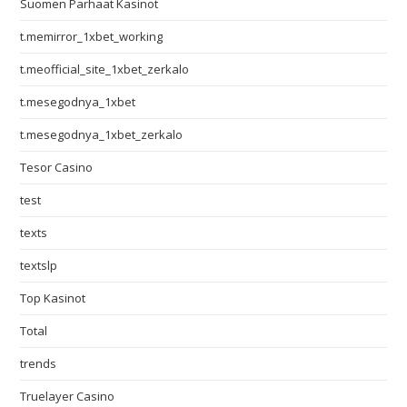
Suomen Parhaat Kasinot
t.memirror_1xbet_working
t.meofficial_site_1xbet_zerkalo
t.mesegodnya_1xbet
t.mesegodnya_1xbet_zerkalo
Tesor Casino
test
texts
textslp
Top Kasinot
Total
trends
Truelayer Casino