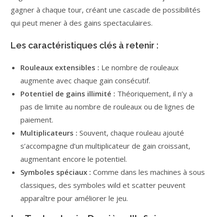
gagner à chaque tour, créant une cascade de possibilités
qui peut mener à des gains spectaculaires.
Les caractéristiques clés à retenir :
Rouleaux extensibles :
Le nombre de rouleaux
augmente avec chaque gain consécutif.
Potentiel de gains illimité :
Théoriquement, il n’y a
pas de limite au nombre de rouleaux ou de lignes de
paiement.
Multiplicateurs :
Souvent, chaque rouleau ajouté
s’accompagne d’un multiplicateur de gain croissant,
augmentant encore le potentiel.
Symboles spéciaux :
Comme dans les machines à sous
classiques, des symboles wild et scatter peuvent
apparaître pour améliorer le jeu.