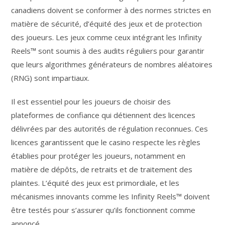
canadiens doivent se conformer à des normes strictes en
matière de sécurité, d’équité des jeux et de protection
des joueurs. Les jeux comme ceux intégrant les Infinity
Reels™ sont soumis à des audits réguliers pour garantir
que leurs algorithmes générateurs de nombres aléatoires
(RNG) sont impartiaux.
Il est essentiel pour les joueurs de choisir des
plateformes de confiance qui détiennent des licences
délivrées par des autorités de régulation reconnues. Ces
licences garantissent que le casino respecte les règles
établies pour protéger les joueurs, notamment en
matière de dépôts, de retraits et de traitement des
plaintes. L’équité des jeux est primordiale, et les
mécanismes innovants comme les Infinity Reels™ doivent
être testés pour s’assurer qu’ils fonctionnent comme
annoncé.