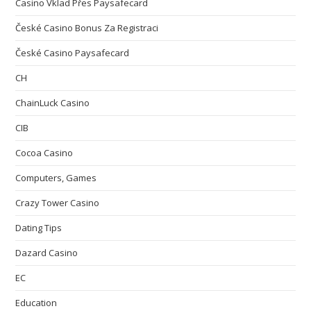
Casino Vklad Přes Paysafecard
České Casino Bonus Za Registraci
České Casino Paysafecard
CH
ChainLuck Casino
CIB
Cocoa Casino
Computers, Games
Crazy Tower Сasino
Dating Tips
Dazard Casino
EC
Education