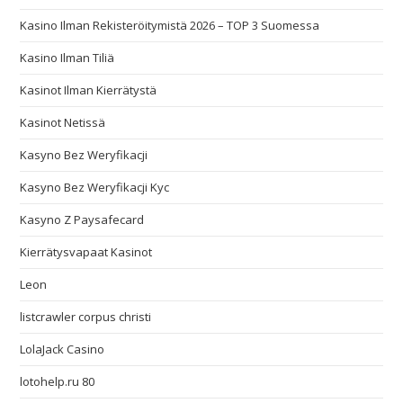
Kasino Ilman Rekisteröitymistä 2026 – TOP 3 Suomessa
Kasino Ilman Tiliä
Kasinot Ilman Kierrätystä
Kasinot Netissä
Kasyno Bez Weryfikacji
Kasyno Bez Weryfikacji Kyc
Kasyno Z Paysafecard
Kierrätysvapaat Kasinot
Leon
listcrawler corpus christi
LolaJack Casino
lotohelp.ru 80