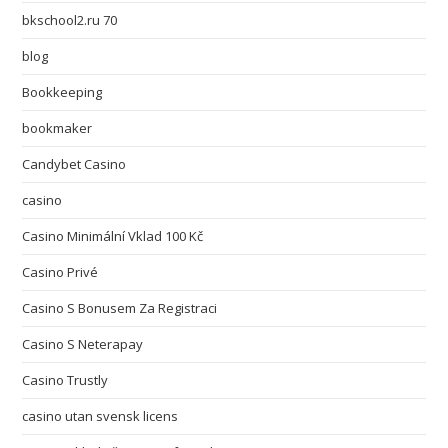
bkschool2.ru 70
blog
Bookkeeping
bookmaker
Candybet Casino
casino
Casino Minimální Vklad 100 Kč
Casino Privé
Casino S Bonusem Za Registraci
Casino S Neterapay
Casino Trustly
casino utan svensk licens