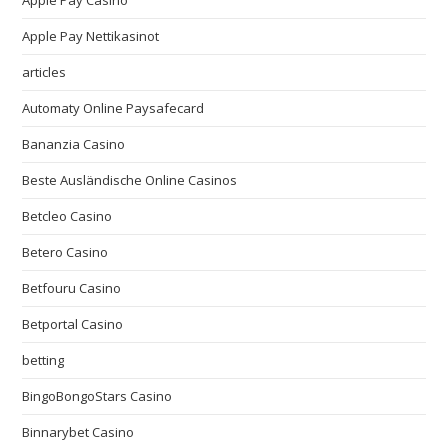
Apple Pay Casino
Apple Pay Nettikasinot
articles
Automaty Online Paysafecard
Bananzia Casino
Beste Ausländische Online Casinos
Betcleo Casino
Betero Casino
Betfouru Casino
Betportal Casino
betting
BingoBongoStars Casino
Binnarybet Casino