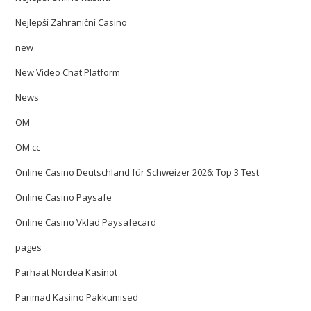
Nejlepší Zahraniční Casino
new
New Video Chat Platform
News
OM
OM cc
Online Casino Deutschland für Schweizer 2026: Top 3 Test
Online Casino Paysafe
Online Casino Vklad Paysafecard
pages
Parhaat Nordea Kasinot
Parimad Kasiino Pakkumised