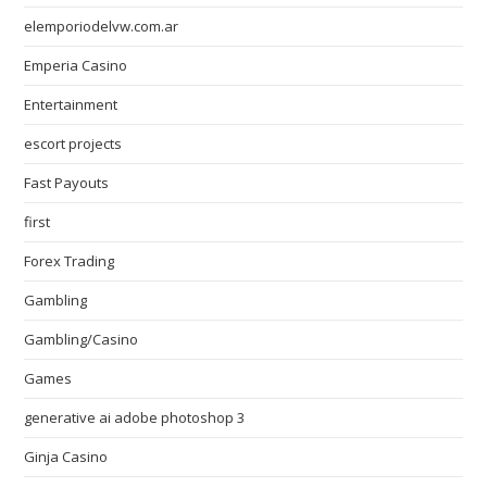
elemporiodelvw.com.ar
Emperia Casino
Entertainment
escort projects
Fast Payouts
first
Forex Trading
Gambling
Gambling/Casino
Games
generative ai adobe photoshop 3
Ginja Casino