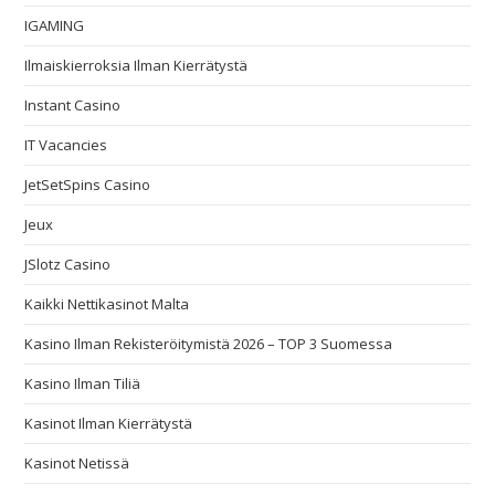
IGAMING
Ilmaiskierroksia Ilman Kierrätystä
Instant Casino
IT Vacancies
JetSetSpins Casino
Jeux
JSlotz Casino
Kaikki Nettikasinot Malta
Kasino Ilman Rekisteröitymistä 2026 – TOP 3 Suomessa
Kasino Ilman Tiliä
Kasinot Ilman Kierrätystä
Kasinot Netissä