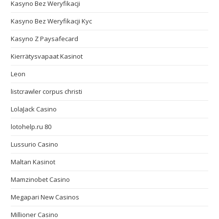
Kasyno Bez Weryfikacji
Kasyno Bez Weryfikacji Kyc
Kasyno Z Paysafecard
Kierrätysvapaat Kasinot
Leon
listcrawler corpus christi
LolaJack Casino
lotohelp.ru 80
Lussurio Casino
Maltan Kasinot
Mamzinobet Casino
Megapari New Casinos
Millioner Casino