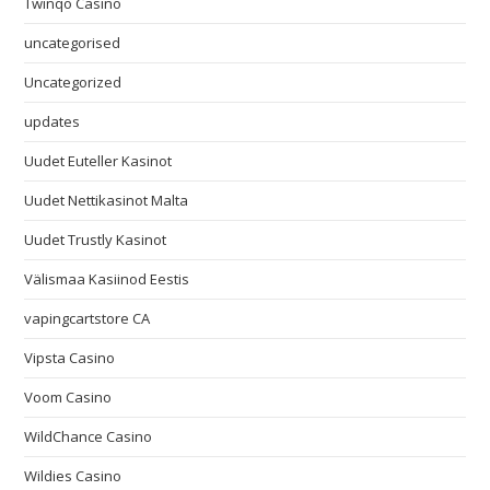
Twinqo Casino
uncategorised
Uncategorized
updates
Uudet Euteller Kasinot
Uudet Nettikasinot Malta
Uudet Trustly Kasinot
Välismaa Kasiinod Eestis
vapingcartstore CA
Vipsta Casino
Voom Casino
WildChance Casino
Wildies Casino