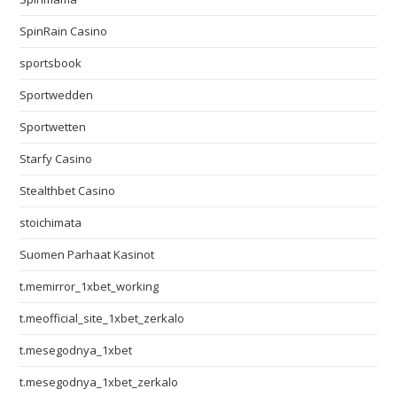
SpinRain Casino
sportsbook
Sportwedden
Sportwetten
Starfy Casino
Stealthbet Casino
stoichimata
Suomen Parhaat Kasinot
t.memirror_1xbet_working
t.meofficial_site_1xbet_zerkalo
t.mesegodnya_1xbet
t.mesegodnya_1xbet_zerkalo