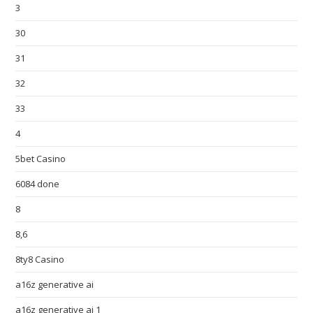
3
30
31
32
33
4
5bet Casino
6084 done
8
8,6
8ty8 Casino
a16z generative ai
a16z generative ai 1