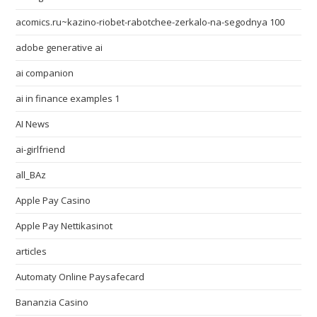
acomics.ru~kazino-riobet-rabotchee-zerkalo-na-segodnya 100
adobe generative ai
ai companion
ai in finance examples 1
AI News
ai-girlfriend
all_BAz
Apple Pay Casino
Apple Pay Nettikasinot
articles
Automaty Online Paysafecard
Bananzia Casino