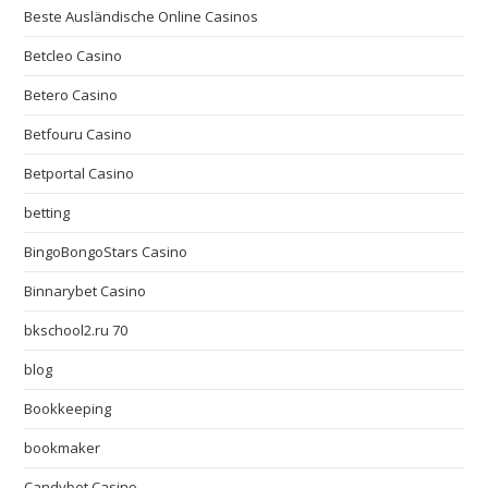
Beste Ausländische Online Casinos
Betcleo Casino
Betero Casino
Betfouru Casino
Betportal Casino
betting
BingoBongoStars Casino
Binnarybet Casino
bkschool2.ru 70
blog
Bookkeeping
bookmaker
Candybet Casino