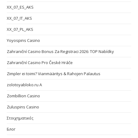
XX_07_ES_AKS
XX_07_IT_AKS
XX_07_PL_AKS
Yoyospins Casino
Zahraniční Casino Bonus Za Registraci 2026: TOP Nabídky
Zahraniční Casino Pro České Hráče
Zimpler ei toimi? Vianmääritys & Rahojen Palautus
zolotoyabloko.ru A
Zombillion Casino
Zuluspins Casino
Στοιχηματικές
Блог