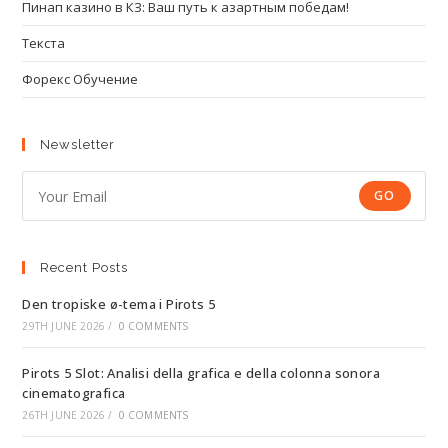
Пинап казино в КЗ: Ваш путь к азартным победам!
Текста
Форекс Обучение
Newsletter
GO
Recent Posts
Den tropiske ø-tema i Pirots 5
29TH JUNE 2026
/
0 COMMENTS
Pirots 5 Slot: Analisi della grafica e della colonna sonora
cinematografica
26TH JUNE 2026
/
0 COMMENTS