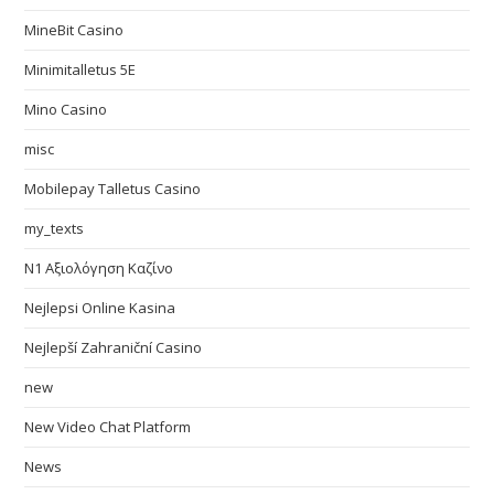
MineBit Casino
Minimitalletus 5E
Mino Casino
misc
Mobilepay Talletus Casino
my_texts
N1 Αξιολόγηση Καζίνο
Nejlepsi Online Kasina
Nejlepší Zahraniční Casino
new
New Video Chat Platform
News