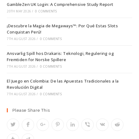
GambleZen UK Login: A Comprehensive Study Report
20TH MAY 2026
/
0 COMMENTS
¡Descubre la Magia de Megaways™: Por Qué Estas Slots
Conquistan Perú!
7TH AUGUST 2026
/
0 COMMENTS
Ansvarlig Spill hos Drakaris: Teknologi, Regulering og
Fremtiden for Norske Spillere
7TH AUGUST 2026
/
0 COMMENTS
El Juego en Colombia: De las Apuestas Tradicionales a la
Revolución Digital
7TH AUGUST 2026
/
0 COMMENTS
Please Share This