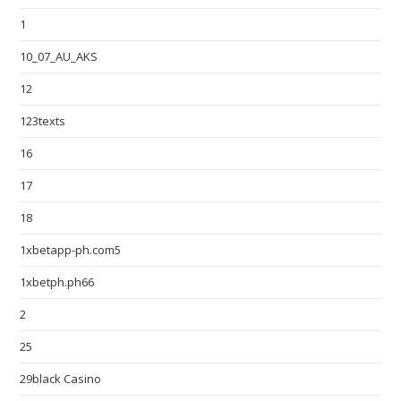
1
10_07_AU_AKS
12
123texts
16
17
18
1xbetapp-ph.com5
1xbetph.ph66
2
25
29black Casino