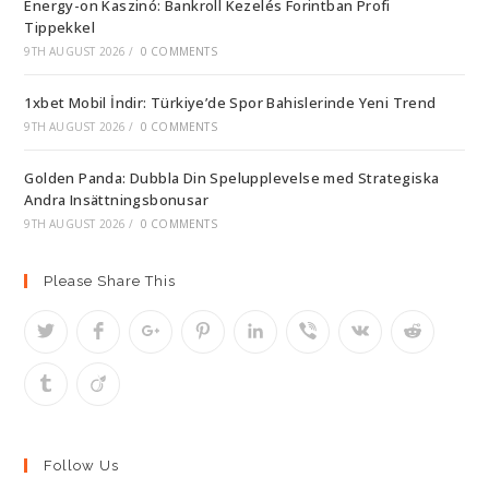
Energy-on Kaszinó: Bankroll Kezelés Forintban Profi
Tippekkel
9TH AUGUST 2026
/
0 COMMENTS
1xbet Mobil İndir: Türkiye’de Spor Bahislerinde Yeni Trend
9TH AUGUST 2026
/
0 COMMENTS
Golden Panda: Dubbla Din Spelupplevelse med Strategiska
Andra Insättningsbonusar
9TH AUGUST 2026
/
0 COMMENTS
Please Share This
Follow Us