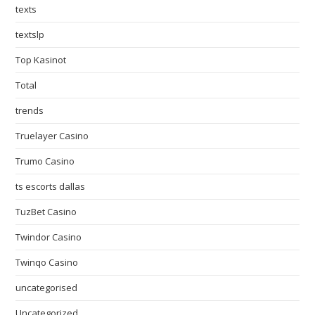
texts
textslp
Top Kasinot
Total
trends
Truelayer Casino
Trumo Casino
ts escorts dallas
TuzBet Casino
Twindor Casino
Twinqo Casino
uncategorised
Uncategorized