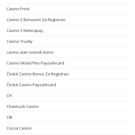
Casino Privé
Casino S Bonusem Za Registraci
Casino S Neterapay
Casino Trustly
casino utan svensk licens
Casino Vklad Přes Paysafecard
České Casino Bonus Za Registraci
České Casino Paysafecard
CH
ChainLuck Casino
CIB
Cocoa Casino