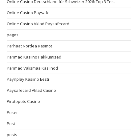
Online Casino Deutschland für Schweizer 2026: Top 3 Test
Online Casino Paysafe
Online Casino Vklad Paysafecard
pages
Parhaat Nordea Kasinot
Parimad Kasiino Pakkumised
Parimad Välismaa Kasiinod
Paynplay Kasiino Eesti
Paysafecard Vklad Casino
Piratepots Casino
Poker
Post
posts