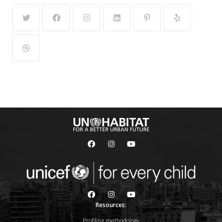
Resources:
Profiling methodology