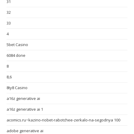
31
32
33
4
5bet Casino
6084 done
8
8,6
8ty8 Casino
a16z generative ai
a16z generative ai 1
acomics.ru~kazino-riobet-rabotchee-zerkalo-na-segodnya 100
adobe generative ai