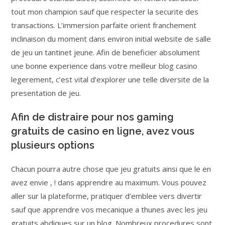
tout mon champion sauf que respecter la securite des
transactions. L’immersion parfaite orient franchement
inclinaison du moment dans environ initial website de salle
de jeu un tantinet jeune. Afin de beneficier absolument
une bonne experience dans votre meilleur blog casino
legerement, c’est vital d’explorer une telle diversite de la
presentation de jeu.
Afin de distraire pour nos gaming
gratuits de casino en ligne, avez vous
plusieurs options
Chacun pourra autre chose que jeu gratuits ainsi que le en
avez envie , ! dans apprendre au maximum. Vous pouvez
aller sur la plateforme, pratiquer d’emblee vers divertir
sauf que apprendre vos mecanique a thunes avec les jeu
gratuits abdiques sur un blog. Nombreux procedures sont