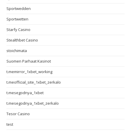
Sportwedden
Sportwetten
Starfy Casino
Stealthbet Casino
stoichimata
Suomen Parhaat Kasinot
t.memirror_1xbet_working
t.meofficial_site_1xbet_zerkalo
t.mesegodnya_1xbet
t.mesegodnya_1xbet_zerkalo
Tesor Casino
test