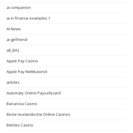
ai companion
ai in finance examples 1
AI News
ai-girlfriend
all_BAz
Apple Pay Casino
Apple Pay Nettikasinot
articles
Automaty Online Paysafecard
Bananzia Casino
Beste Ausländische Online Casinos
Betcleo Casino