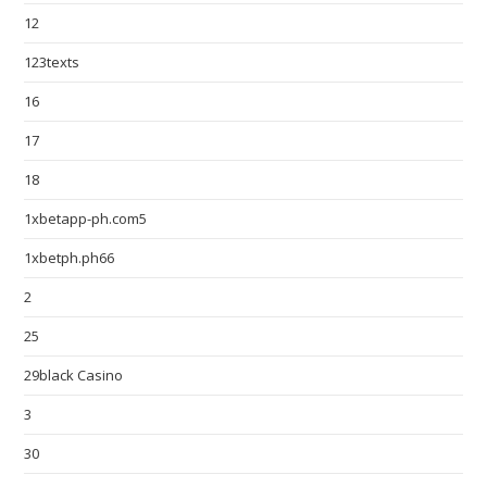
12
123texts
16
17
18
1xbetapp-ph.com5
1xbetph.ph66
2
25
29black Casino
3
30