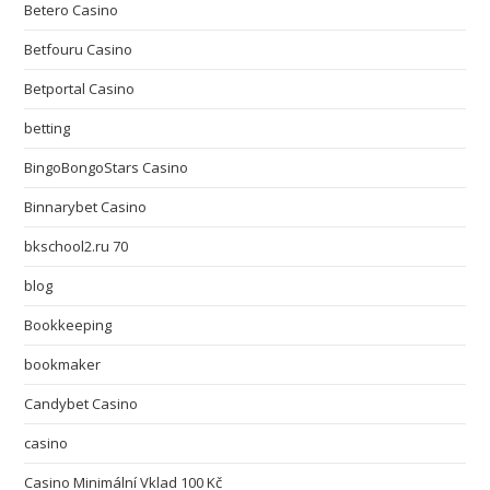
Betero Casino
Betfouru Casino
Betportal Casino
betting
BingoBongoStars Casino
Binnarybet Casino
bkschool2.ru 70
blog
Bookkeeping
bookmaker
Candybet Casino
casino
Casino Minimální Vklad 100 Kč