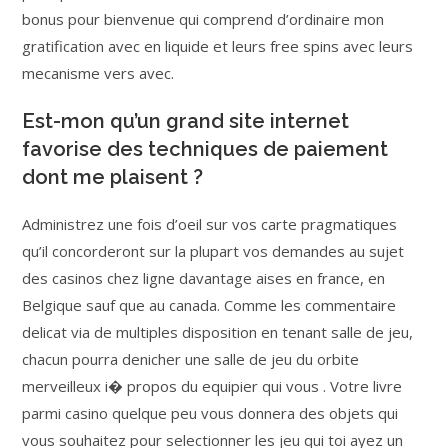
bonus pour bienvenue qui comprend d’ordinaire mon
gratification avec en liquide et leurs free spins avec leurs
mecanisme vers avec.
Est-mon qu’un grand site internet
favorise des techniques de paiement
dont me plaisent ?
Administrez une fois d’oeil sur vos carte pragmatiques
qu’il concorderont sur la plupart vos demandes au sujet
des casinos chez ligne davantage aises en france, en
Belgique sauf que au canada. Comme les commentaire
delicat via de multiples disposition en tenant salle de jeu,
chacun pourra denicher une salle de jeu du orbite
merveilleux i� propos du equipier qui vous . Votre livre
parmi casino quelque peu vous donnera des objets qui
vous souhaitez pour selectionner les jeu qui toi ayez un