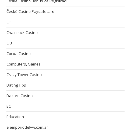
České Casino Bonus Za Registraci
České Casino Paysafecard
CH
ChainLuck Casino
CIB
Cocoa Casino
Computers, Games
Crazy Tower Сasino
Dating Tips
Dazard Casino
EC
Education
elemporiodelvw.com.ar