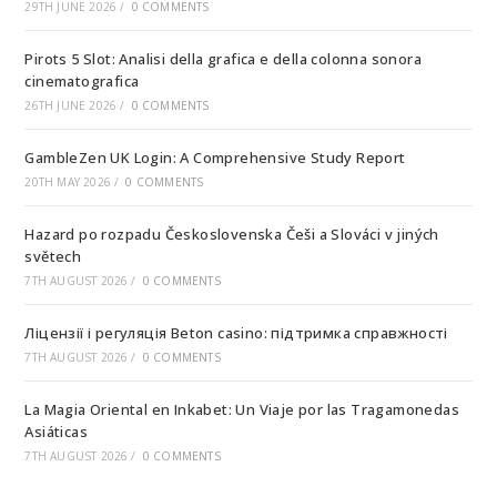
29TH JUNE 2026
/
0 COMMENTS
Pirots 5 Slot: Analisi della grafica e della colonna sonora
cinematografica
26TH JUNE 2026
/
0 COMMENTS
GambleZen UK Login: A Comprehensive Study Report
20TH MAY 2026
/
0 COMMENTS
Hazard po rozpadu Československa Češi a Slováci v jiných
světech
7TH AUGUST 2026
/
0 COMMENTS
Ліцензії і регуляція Beton casino: підтримка справжності
7TH AUGUST 2026
/
0 COMMENTS
La Magia Oriental en Inkabet: Un Viaje por las Tragamonedas
Asiáticas
7TH AUGUST 2026
/
0 COMMENTS