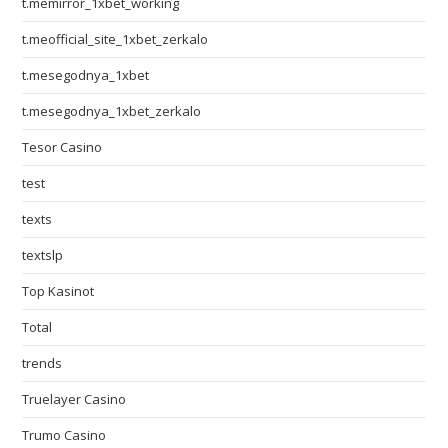
t.memirror_1xbet_working
t.meofficial_site_1xbet_zerkalo
t.mesegodnya_1xbet
t.mesegodnya_1xbet_zerkalo
Tesor Casino
test
texts
textslp
Top Kasinot
Total
trends
Truelayer Casino
Trumo Casino