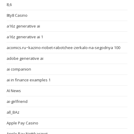
8,6
8ty8 Casino
a16z generative ai
a16z generative ai 1
acomics.ru~kazino-riobet-rabotchee-zerkalo-na-segodnya 100
adobe generative ai
ai companion
ai in finance examples 1
AI News
ai-girlfriend
all_BAz
Apple Pay Casino
Apple Pay Nettikasinot