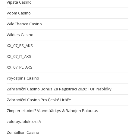
Vipsta Casino
Voom Casino
WildChance Casino
Wildies Casino
XX_07_ES_AKS
XX_07_IT_AKS
XX_07_PL_AKS
Yoyospins Casino
Zahraniční Casino Bonus Za Registraci 2026: TOP Nabídky
Zahraniční Casino Pro České Hráče
Zimpler ei toimi? Vianmääritys & Rahojen Palautus
zolotoyabloko.ru A
Zombillion Casino