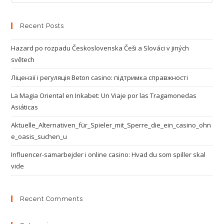
Recent Posts
Hazard po rozpadu Československa Češi a Slováci v jiných
světech
Ліцензії і регуляція Beton casino: підтримка справжності
La Magia Oriental en Inkabet: Un Viaje por las Tragamonedas
Asiáticas
Aktuelle_Alternativen_für_Spieler_mit_Sperre_die_ein_casino_ohn
e_oasis_suchen_u
Influencer-samarbejder i online casino: Hvad du som spiller skal
vide
Recent Comments