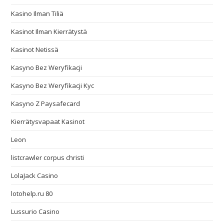
Kasino Ilman Tiliä
Kasinot Ilman Kierrätystä
Kasinot Netissä
Kasyno Bez Weryfikacji
Kasyno Bez Weryfikacji Kyc
Kasyno Z Paysafecard
Kierrätysvapaat Kasinot
Leon
listcrawler corpus christi
LolaJack Casino
lotohelp.ru 80
Lussurio Casino