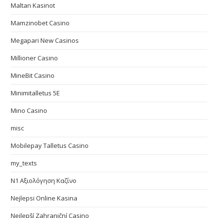
Maltan Kasinot
Mamzinobet Casino
Megapari New Casinos
Millioner Casino
MineBit Casino
Minimitalletus 5E
Mino Casino
misc
Mobilepay Talletus Casino
my_texts
N1 Αξιολόγηση Καζίνο
Nejlepsi Online Kasina
Nejlepší Zahraniční Casino