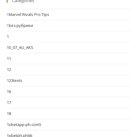
Categories
! Marvel Rivals Pro Tips
! Без рубрики
1
10_07_AU_AKS
11
12
123texts
16
17
18
1xbetapp-ph.com5
1xbetph.ph66