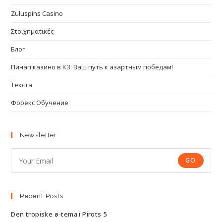
Zuluspins Casino
Στοιχηματικές
Блог
Пинап казино в КЗ: Ваш путь к азартным победам!
Текста
Форекс Обучение
Newsletter
GO
Recent Posts
Den tropiske ø-tema i Pirots 5