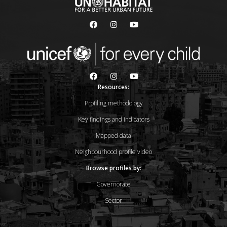
Resources:
Profiling methodology
Key findings and indicators
Mapped data
Neighbourhood profile video
Browse profiles by:
Governorate
Sector