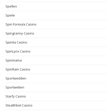
Spellen
Spiele
Spin Formula Casino
Spingranny Casino
Spinita Casino
SpinLynx Casino
Spinmama
SpinRain Casino
Sportwedden
Sportwetten
Starfy Casino
Stealthbet Casino