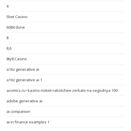
4
5bet Casino
6084 done
8
8,6
8ty8 Casino
a16z generative ai
a16z generative ai 1
acomics.ru~kazino-riobet-rabotchee-zerkalo-na-segodnya 100
adobe generative ai
ai companion
ai in finance examples 1