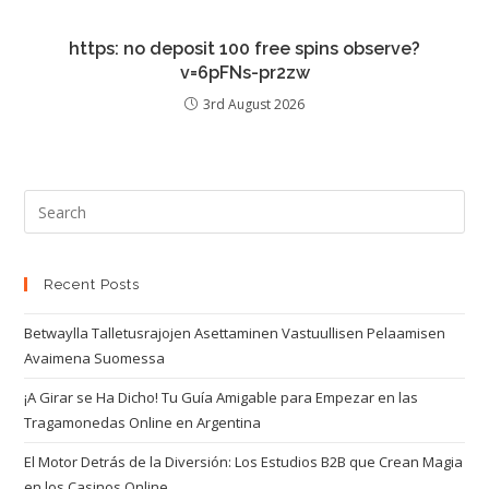
https: no deposit 100 free spins observe?
v=6pFNs-pr2zw
3rd August 2026
Recent Posts
Betwaylla Talletusrajojen Asettaminen Vastuullisen Pelaamisen
Avaimena Suomessa
¡A Girar se Ha Dicho! Tu Guía Amigable para Empezar en las
Tragamonedas Online en Argentina
El Motor Detrás de la Diversión: Los Estudios B2B que Crean Magia
en los Casinos Online