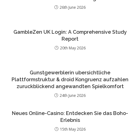
26th June 2026
GambleZen UK Login: A Comprehensive Study
Report
20th May 2026
Gunstgewerblerin ubersichtliche
Plattformstruktur & droid Kongruenz aufzahlen
zuruckblickend angewandten Spielkomfort
24th June 2026
Neues Online-Casino: Entdecken Sie das Boho-
Erlebnis
15th May 2026