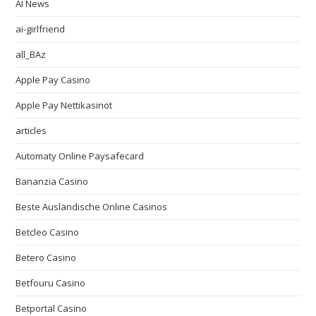
AI News
ai-girlfriend
all_BAz
Apple Pay Casino
Apple Pay Nettikasinot
articles
Automaty Online Paysafecard
Bananzia Casino
Beste Ausländische Online Casinos
Betcleo Casino
Betero Casino
Betfouru Casino
Betportal Casino