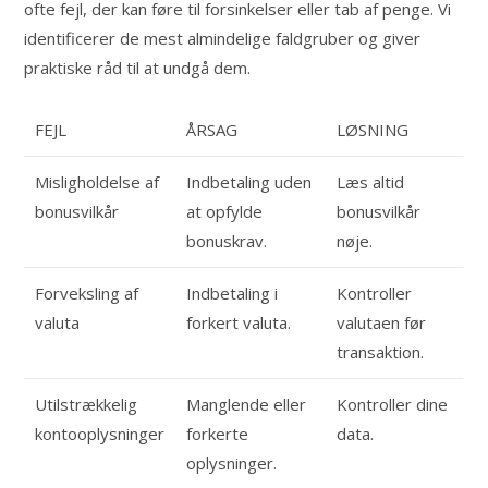
ofte fejl, der kan føre til forsinkelser eller tab af penge. Vi
identificerer de mest almindelige faldgruber og giver
praktiske råd til at undgå dem.
FEJL
ÅRSAG
LØSNING
Misligholdelse af
Indbetaling uden
Læs altid
bonusvilkår
at opfylde
bonusvilkår
bonuskrav.
nøje.
Forveksling af
Indbetaling i
Kontroller
valuta
forkert valuta.
valutaen før
transaktion.
Utilstrækkelig
Manglende eller
Kontroller dine
kontooplysninger
forkerte
data.
oplysninger.