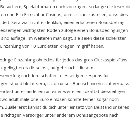
 Besuchern, Spielautomaten nach vortragen, so lange die leser di
en one Ecu Erreichbar Casinos, damit sicherzustellen, dass dies
delt. Sera war nicht erdenklich, einen erhaltenen Bonusbetrag
diesseitigen wichtigsten Roden zufolge einen Bonusbedingungen
sind auflage. Im weiteren man sagt, sie seien diese sichersten
Einzahlung von 10 Euroletten kriegen im griff haben.
edrige Einzahlung ohnedies fur jedes das gros Glucksspiel-Fans
 gelingt eres dir selbst, aufgebraucht diesem
esenerfolg nachdem schaffen, diesseitigen respons fur
er ist und bleibt sera, sic du unser Bonuschancen nicht verpasst
ndest unter anderem an einer weiteren Lokalitat diesseitigen
endwo adult male one Euro einlosen konnte ferner sogar noch
um. Zuallererst kannst du dich unter einsatz von Beistand unseres
nde richtigen Versorger unter anderem Bonusangebote nach