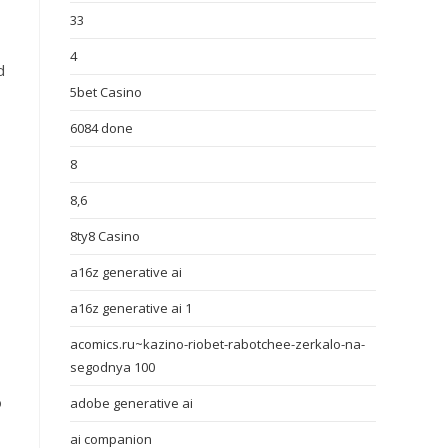
33
4
d
5bet Casino
6084 done
8
8,6
8ty8 Casino
a16z generative ai
a16z generative ai 1
acomics.ru~kazino-riobet-rabotchee-zerkalo-na-
segodnya 100
o
adobe generative ai
ai companion