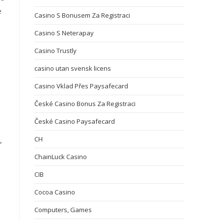
e
Casino S Bonusem Za Registraci
Casino S Neterapay
Casino Trustly
casino utan svensk licens
Casino Vklad Přes Paysafecard
České Casino Bonus Za Registraci
České Casino Paysafecard
CH
,
ChainLuck Casino
CIB
Cocoa Casino
Computers, Games