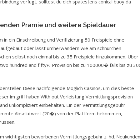
indung verfugt, solltest du dich spatestens conical buoy da
enden Pramie und weitere Spieldauer
 in ein Einschreibung und Verifizierung 50 Freispiele ohne
ch aufgebaut oder lasst umherwandern wie am schnurchen
rschen selbst noch einmal bis zu 35 Freispiele hinzukommen. Uber
o hundred and fifty% Provision bis zu 100000� falls bis zu 30
erstellen Diese nachfolgende Moglich Casinos, um dies beste
eser im griff haben With out Vorleistung Vermittlungsprovision
and unkompliziert einbehalten. Ein der Vermittlungsgebuhr
stimmte Absolutwert (20�) von der Plattform bekommen,
mussen.
em wichtigsten beworbenen Vermittlungsgebuhr z. hd. Neukunde