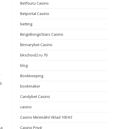
Betfouru Casino
Betportal Casino
betting
BingoBongoStars Casino
Binnarybet Casino
bkschool2.ru 70
blog
r
Bookkeeping
ts
bookmaker
Candybet Casino
casino
Casino Minimální Vklad 100 Kč
ia
Casino Privé