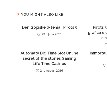
YOU MIGHT ALSO LIKE
Den tropiske ø-tema i Pirots 5
Pirots 5
grafica e
29th June 2026
ci
Automaty Big Time Slot Online
Immortal
secret of the stones Gaming
Life Time Casinos
2nd August 2026