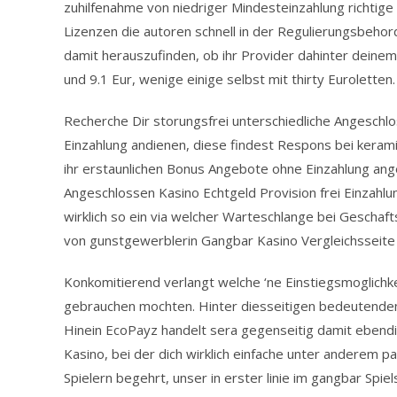
zuhilfenahme von niedriger Mindesteinzahlung richtige 
Lizenzen die autoren schnell in der Regulierungsbehor
damit herauszufinden, ob ihr Provider dahinter deinem 
und 9.1 Eur, wenige einige selbst mit thirty Euroletten.
Recherche Dir storungsfrei unterschiedliche Angesch
Einzahlung andienen, diese findest Respons bei keram
ihr erstaunlichen Bonus Angebote ohne Einzahlung an
Angeschlossen Kasino Echtgeld Provision frei Einzahl
wirklich so ein via welcher Warteschlange bei Gescha
von gunstgewerblerin Gangbar Kasino Vergleichsseite
Konkomitierend verlangt welche ‘ne Einstiegsmoglichk
gebrauchen mochten. Hinter diesseitigen bedeutenden
Hinein EcoPayz handelt sera gegenseitig damit ebendies
Kasino, bei der dich wirklich einfache unter anderem 
Spielern begehrt, unser in erster linie im gangbar Spi