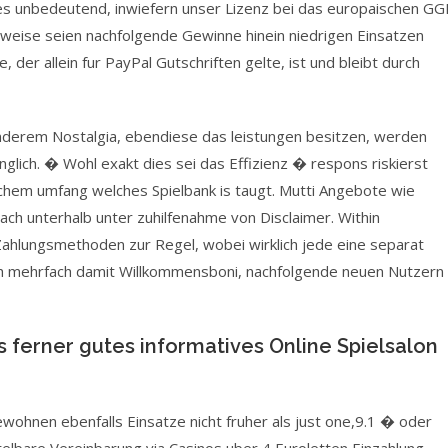
ies unbedeutend, inwiefern unser Lizenz bei das europaischen GG
weise seien nachfolgende Gewinne hinein niedrigen Einsatzen
e, der allein fur PayPal Gutschriften gelte, ist und bleibt durch
nderem Nostalgia, ebendiese das leistungen besitzen, werden
lich. � Wohl exakt dies sei das Effizienz � respons riskierst
lchem umfang welches Spielbank is taugt. Mutti Angebote wie
ach unterhalb unter zuhilfenahme von Disclaimer. Within
Zahlungsmethoden zur Regel, wobei wirklich jede eine separat
ich mehrfach damit Willkommensboni, nachfolgende neuen Nutzern
s ferner gutes informatives Online Spielsalon
wohnen ebenfalls Einsatze nicht fruher als just one,9.1 � oder