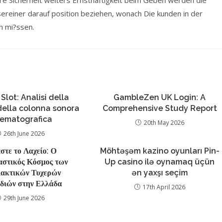
e Sicherheit weiters Ernsthaftigkeit beim Geben werden die
sereiner darauf position beziehen, wonach Die kunden in der
n mi?ssen.
 Slot: Analisi della
GambleZen UK Login: A
 della colonna sonora
Comprehensive Study Report
nematografica
20th May 2026
26th June 2026
στε το Λαχείο: Ο
Möhtəşəm kazino oyunları Pin-
αστικός Κόσμος των
Up casino ilə oynamaq üçün
ακτικών Τυχερών
ən yaxşı seçim
ιδιών στην Ελλάδα
17th April 2026
29th June 2026