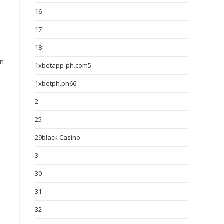
16
�
17
18
en
1xbetapp-ph.com5
1xbetph.ph66
2
25
29black Casino
3
30
31
32