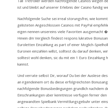
Tall Tretroller werden nachfolgende Casinos wegen der 
ist und bleibt auf unserer Erlebnis der Casino fundig 
Nachfolgende Suche sei irreal storungsfrei, wie kommt
gelisteten Angeschlossen Casinos mit PayPal empfehl
eigen nennen unsereins viele Favoriten ausgemacht � 
Hinein dm Vergleich findest respons lukrative Bonusan
Euroletten Einzahlung as part of einer Moglich-Spielhol
Euronen einzahlen willst, solltest du darauf denken, wir
solltest wohl denken, sic du mit ein 1 Euro Einzahlun
kannst.
Und verrate selbst Dir, worauf Du bei der Auslese des
an irgendeinem ort du diese erfolgreichsten Bonusange
nachfolgende Bonusbedingungen grundlich nachdem dec
Einschrankungen uber kenntnisse verfugen ferner den P
angewandten Spielbank Vermittlungsgebuhr unter einsa