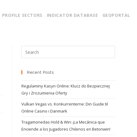
PROFILE SECTORS
INDICATOR DATABASE
GEOPORTAL
Recent Posts
Regulaminy Kasyn Online: Klucz do Bezpiecznej
Gry i Zrozumienia Oferty
Vulkan Vegas vs. Konkurrenterne: Din Guide til
Online Casino i Danmark
Tragamonedas Hold & Win: ¡La Mecánica que
Enciende a los Jugadores Chilenos en Betonwin!