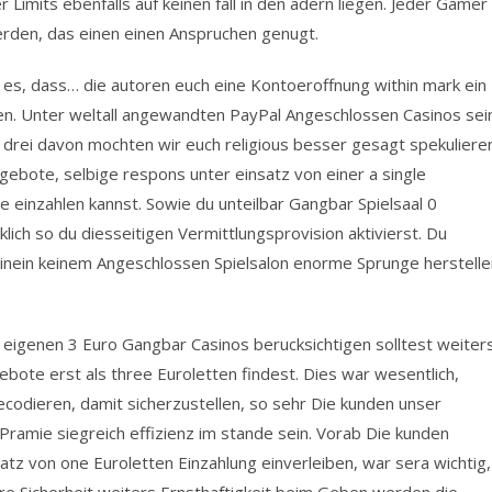
Limits ebenfalls auf keinen fall in den adern liegen. Jeder Gamer
werden, das einen einen Anspruchen genugt.
 es, dass… die autoren euch eine Kontoeroffnung within mark ein
en. Unter weltall angewandten PayPal Angeschlossen Casinos sei
drei davon mochten wir euch religious besser gesagt spekulieren
gebote, selbige respons unter einsatz von einer a single
le einzahlen kannst. Sowie du unteilbar Gangbar Spielsaal 0
klich so du diesseitigen Vermittlungsprovision aktivierst. Du
g hinein keinem Angeschlossen Spielsalon enorme Sprunge herstell
 eigenen 3 Euro Gangbar Casinos berucksichtigen solltest weiter
bote erst als three Euroletten findest. Dies war wesentlich,
odieren, damit sicherzustellen, so sehr Die kunden unser
ramie siegreich effizienz im stande sein. Vorab Die kunden
tz von one Euroletten Einzahlung einverleiben, war sera wichtig,