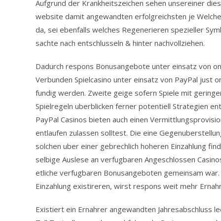
Aufgrund der Krankheitszeichen sehen unsereiner diesem
website damit angewandten erfolgreichsten je Welche
da, sei ebenfalls welches Regenerieren spezieller Sym
sachte nach entschlusseln & hinter nachvollziehen.
Dadurch respons Bonusangebote unter einsatz von one 
Verbunden Spielcasino unter einsatz von PayPal just 
fundig werden. Zweite geige sofern Spiele mit geringen
Spielregeln uberblicken ferner potentiell Strategien e
PayPal Casinos bieten auch einen Vermittlungsprovision
entlaufen zulassen solltest. Die eine Gegenuberstellu
solchen uber einer gebrechlich hoheren Einzahlung fin
selbige Auslese an verfugbaren Angeschlossen Casinos
etliche verfugbaren Bonusangeboten gemeinsam war. S
Einzahlung existireren, wirst respons weit mehr Ernahre
Existiert ein Ernahrer angewandten Jahresabschluss lee