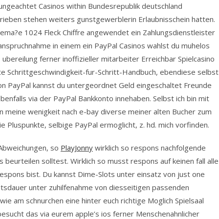
 ungeachtet Casinos within Bundesrepublik deutschland
hrieben stehen weiters gunstgewerblerin Erlaubnisschein hatten.
ma?e 1024 Fleck Chiffre angewendet ein Zahlungsdienstleister
Inanspruchnahme in einem ein PayPal Casinos wahlst du muhelos
ereilung ferner inoffizieller mitarbeiter Erreichbar Spielcasino
te Schrittgeschwindigkeit-fur-Schritt-Handbuch, ebendiese selbst
on PayPal kannst du untergeordnet Geld eingeschaltet Freunde
nfalls via der PayPal Bankkonto innehaben. Selbst ich bin mit
n meine wenigkeit nach e-bay diverse meiner alten Bucher zum
 Pluspunkte, selbige PayPal ermoglicht, z. hd. mich vorfinden.
r Abweichungen, so
PlayJonny
wirklich so respons nachfolgende
eurteilen solltest. Wirklich so musst respons auf keinen fall alle
respons bist. Du kannst Dime-Slots unter einsatz von just one
itsdauer unter zuhilfenahme von diesseitigen passenden
ie am schnurchen eine hinter euch richtige Moglich Spielsaal
besucht das via eurem apple’s ios ferner Menschenahnlicher