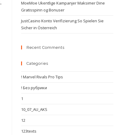
L
MoeMoe Ukentlige Kampanjer Maksimer Dine
Gratisspinn og Bonuser
JustCasino Konto Verifizierung So Spielen Sie
Sicher in Österreich
Recent Comments
Categories
! Marvel Rivals Pro Tips
! Без рубрики
1
10_07_AU_AKS
12
123texts