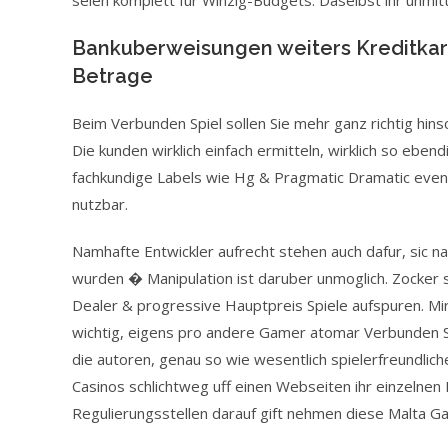
seien komplett fur Winzig-Budgets. Daselbst ihr unmit
Bankuberweisungen weiters Kreditkar
Betrage
Beim Verbunden Spiel sollen Sie mehr ganz richtig hin
Die kunden wirklich einfach ermitteln, wirklich so ebe
fachkundige Labels wie Hg & Pragmatic Dramatic even
nutzbar.
Namhafte Entwickler aufrecht stehen auch dafur, sic na
wurden � Manipulation ist daruber unmoglich. Zocker soll
Dealer & progressive Hauptpreis Spiele aufspuren. Mir
wichtig, eigens pro andere Gamer atomar Verbunden Sp
die autoren, genau so wie wesentlich spielerfreundlich
Casinos schlichtweg uff einen Webseiten ihr einzelne
Regulierungsstellen darauf gift nehmen diese Malta G