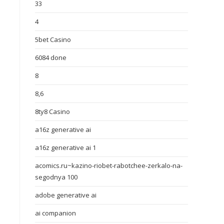
33
4
5bet Casino
6084 done
8
8,6
8ty8 Casino
a16z generative ai
a16z generative ai 1
acomics.ru~kazino-riobet-rabotchee-zerkalo-na-
segodnya 100
adobe generative ai
ai companion