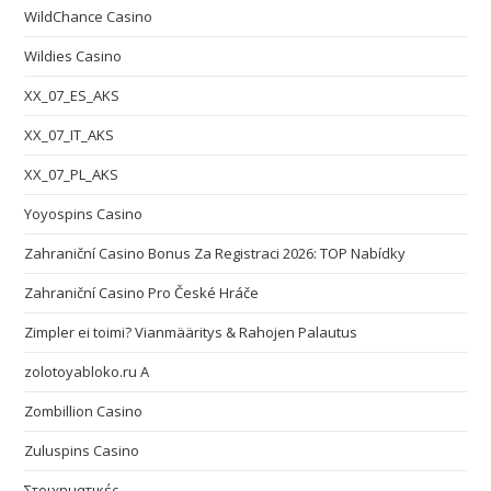
WildChance Casino
Wildies Casino
XX_07_ES_AKS
XX_07_IT_AKS
XX_07_PL_AKS
Yoyospins Casino
Zahraniční Casino Bonus Za Registraci 2026: TOP Nabídky
Zahraniční Casino Pro České Hráče
Zimpler ei toimi? Vianmääritys & Rahojen Palautus
zolotoyabloko.ru A
Zombillion Casino
Zuluspins Casino
Στοιχηματικές