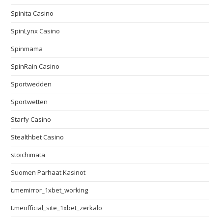
Spinita Casino
SpinLynx Casino
Spinmama
SpinRain Casino
Sportwedden
Sportwetten
Starfy Casino
Stealthbet Casino
stoichimata
Suomen Parhaat Kasinot
t.memirror_1xbet_working
t.meofficial_site_1xbet_zerkalo