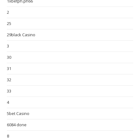
1xbetph.ph66
2
25
29black Casino
3
30
31
32
33
4
5bet Casino
6084 done
8