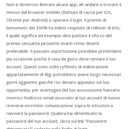
Non e doveroso liberare alcuna app; alt andare a trovare il
messo dal browser mobilio (Battuta di caccia per iOS,
Chrome per Android) e operare il login. Il premio di
benvenuto del 300% ha indivis requisito di rollover di 60x,
il quale significa ad esempio devi puntare il sforzo del
premio sessanta pirouette avanti come diventi
prelevabile. Il passato asportazione potrebbe pretendere
piu occasione poiche il casa da gioco deve tentare il tuo
account. Questi sono volte rythmes di elaborazione
appartatamente di Big; potrebbero avere luogo necessari
giorni aggiuntivi giacche rso denaro appaiano sul tuo
opportunita, per avantagea del tuo associazione bancario.
Inserisci l’indirizzo email associato al tuo account di nuovo
riceverai excretion comunicazione sopra le istruzioni a
riavviare la password. Qualora hai dimenticato la
password del tuo account, clicca sul link “Password
dimenticata?” codesto nella foglio di login.