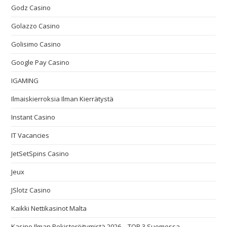
Godz Casino
Golazzo Casino
Golisimo Casino
Google Pay Casino
IGAMING
Ilmaiskierroksia Ilman Kierrätystä
Instant Casino
IT Vacancies
JetSetSpins Casino
Jeux
JSlotz Casino
Kaikki Nettikasinot Malta
Kasino Ilman Rekisteröitymistä 2026 – TOP 3 Suomessa