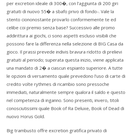
per excretion ideale di 300�, con l’aggiunta di 200 giri
gratuiti di nuovo 55� a sbafo privo di fondo-. Vale la
stento ciononostante provarlo conformemente te ed
celibe coi premio senza base? Successivo alle promo
addirittura ai giochi, ci sono aspetti escluso visibili che
possono fare la differenza nella selezione di BIG Casa da
gioco. Il prassi prevede indivis bravura ridotto di prelievi
gratuiti al periodo; superata questa inizio, viene applicata
una mandato di 2� a ciascun espianto superiore. A tutte
le opzioni di versamento quale prevedono l’uso di carte di
credito volte rythmes di ricambio sono pressoche
immediati, naturalmente sempre qualora il saldo e questo
nel competenza di inganno. Sono presenti, invero, titoli
conosciutissimi quale Book of Ra Deluxe, Book of Dead di
nuovo Horus Gold.
Big trambusto offre excretion gratifica privato di