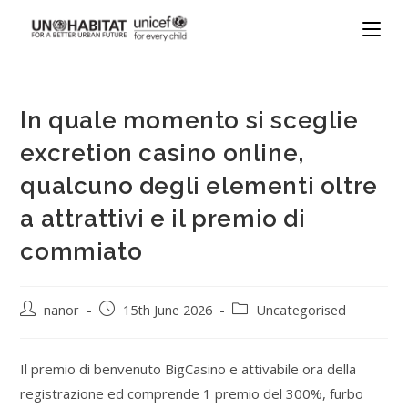
In quale momento si sceglie
excretion casino online,
qualcuno degli elementi oltre
a attrattivi e il premio di
commiato
nanor
15th June 2026
Uncategorised
Il premio di benvenuto BigCasino e attivabile ora della
registrazione ed comprende 1 premio del 300%, furbo