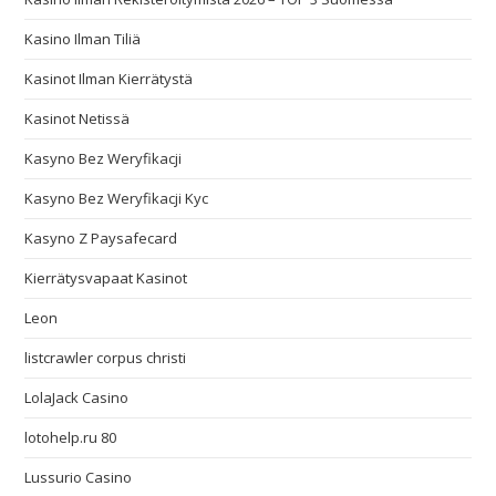
Kasino Ilman Tiliä
Kasinot Ilman Kierrätystä
Kasinot Netissä
Kasyno Bez Weryfikacji
Kasyno Bez Weryfikacji Kyc
Kasyno Z Paysafecard
Kierrätysvapaat Kasinot
Leon
listcrawler corpus christi
LolaJack Casino
lotohelp.ru 80
Lussurio Casino