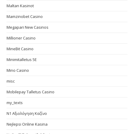
Maltan Kasinot
Mamzinobet Casino
Megapari New Casinos
Millioner Casino
MineBit Casino
Minimitalletus 5E
Mino Casino
misc
Mobilepay Talletus Casino
my_texts
N1 Αξιολόγηση Καζίνο
Nejlepsi Online Kasina