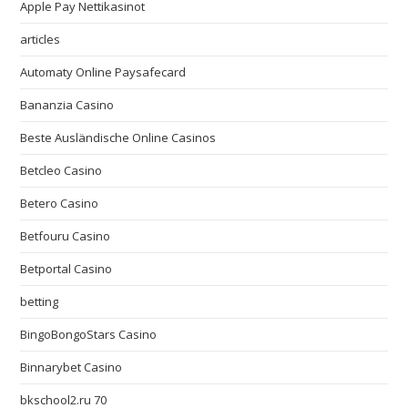
Apple Pay Nettikasinot
articles
Automaty Online Paysafecard
Bananzia Casino
Beste Ausländische Online Casinos
Betcleo Casino
Betero Casino
Betfouru Casino
Betportal Casino
betting
BingoBongoStars Casino
Binnarybet Casino
bkschool2.ru 70