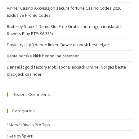
Vinner Casino Akkvisisjon sakura fortune Casino Codes 2026
Exclusive Promo Codes
Butterfly Staxx 2 Demo Slot Free Gratis snurr ingen innskudd
flowers Play RTP: 96 35%
David trykk på denne linken Bowie ei norsk bestselger
Beste norske klikk her online casinoer
Danselåt gold factory Mobilspor Blackjack Online, Norges beste
blackjack casinoer
Recent Comments
Categories
! Marvel Rivals Pro Tips
! Без рубрики