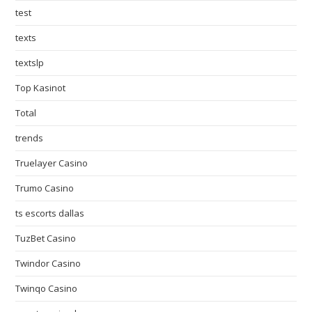
test
texts
textslp
Top Kasinot
Total
trends
Truelayer Casino
Trumo Casino
ts escorts dallas
TuzBet Casino
Twindor Casino
Twinqo Casino