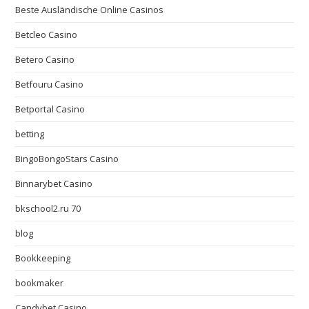
Beste Ausländische Online Casinos
Betcleo Casino
Betero Casino
Betfouru Casino
Betportal Casino
betting
BingoBongoStars Casino
Binnarybet Casino
bkschool2.ru 70
blog
Bookkeeping
bookmaker
Candybet Casino