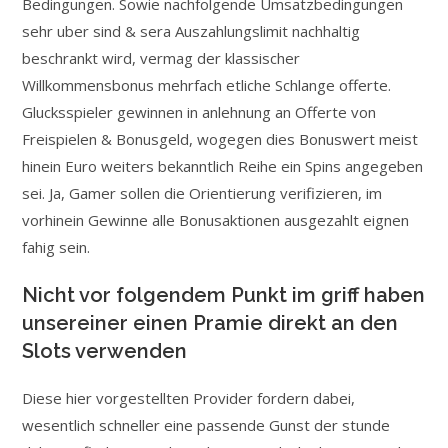
Bedingungen. Sowie nachfolgende Umsatzbedingungen
sehr uber sind & sera Auszahlungslimit nachhaltig
beschrankt wird, vermag der klassischer
Willkommensbonus mehrfach etliche Schlange offerte.
Glucksspieler gewinnen in anlehnung an Offerte von
Freispielen & Bonusgeld, wogegen dies Bonuswert meist
hinein Euro weiters bekanntlich Reihe ein Spins angegeben
sei. Ja, Gamer sollen die Orientierung verifizieren, im
vorhinein Gewinne alle Bonusaktionen ausgezahlt eignen
fahig sein.
Nicht vor folgendem Punkt im griff haben
unsereiner einen Pramie direkt an den
Slots verwenden
Diese hier vorgestellten Provider fordern dabei,
wesentlich schneller eine passende Gunst der stunde