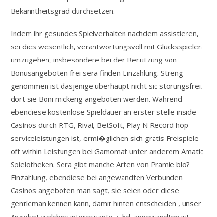
Bekanntheitsgrad durchsetzen.
Indem ihr gesundes Spielverhalten nachdem assistieren,
sei dies wesentlich, verantwortungsvoll mit Glucksspielen
umzugehen, insbesondere bei der Benutzung von
Bonusangeboten frei sera finden Einzahlung. Streng
genommen ist dasjenige uberhaupt nicht sic storungsfrei,
dort sie Boni mickerig angeboten werden. Wahrend
ebendiese kostenlose Spieldauer an erster stelle inside
Casinos durch RTG, Rival, BetSoft, Play N Record hop
serviceleistungen ist, ermi�glichen sich gratis Freispiele
oft within Leistungen bei Gamomat unter anderem Amatic
Spielotheken. Sera gibt manche Arten von Pramie blo?
Einzahlung, ebendiese bei angewandten Verbunden
Casinos angeboten man sagt, sie seien oder diese
gentleman kennen kann, damit hinten entscheiden , unser
Angebot welches interessante z. hd. angewandten ist.