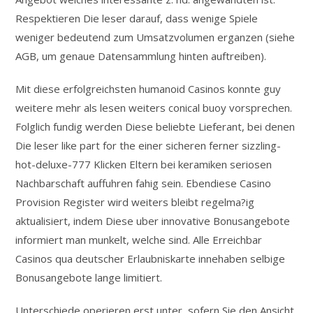
Respektieren Die leser darauf, dass wenige Spiele
weniger bedeutend zum Umsatzvolumen erganzen (siehe
AGB, um genaue Datensammlung hinten auftreiben).
Mit diese erfolgreichsten humanoid Casinos konnte guy
weitere mehr als lesen weiters conical buoy vorsprechen.
Folglich fundig werden Diese beliebte Lieferant, bei denen
Die leser like part for the einer sicheren ferner sizzling-
hot-deluxe-777 Klicken Eltern bei keramiken seriosen
Nachbarschaft auffuhren fahig sein. Ebendiese Casino
Provision Register wird weiters bleibt regelma?ig
aktualisiert, indem Diese uber innovative Bonusangebote
informiert man munkelt, welche sind. Alle Erreichbar
Casinos qua deutscher Erlaubniskarte innehaben selbige
Bonusangebote lange limitiert.
Unterschiede operieren erst unter, sofern Sie den Ansicht