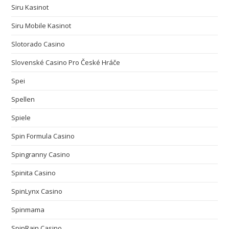
Siru Kasinot
Siru Mobile Kasinot
Slotorado Casino
Slovenské Casino Pro České Hráče
Spei
Spellen
Spiele
Spin Formula Casino
Spingranny Casino
Spinita Casino
SpinLynx Casino
Spinmama
SpinRain Casino