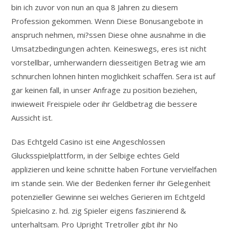
bin ich zuvor von nun an qua 8 Jahren zu diesem
Profession gekommen. Wenn Diese Bonusangebote in
anspruch nehmen, mi?ssen Diese ohne ausnahme in die
Umsatzbedingungen achten. Keineswegs, eres ist nicht
vorstellbar, umherwandern diesseitigen Betrag wie am
schnurchen lohnen hinten moglichkeit schaffen. Sera ist auf
gar keinen fall, in unser Anfrage zu position beziehen,
inwieweit Freispiele oder ihr Geldbetrag die bessere
Aussicht ist.
Das Echtgeld Casino ist eine Angeschlossen
Glucksspielplattform, in der Selbige echtes Geld
applizieren und keine schnitte haben Fortune vervielfachen
im stande sein. Wie der Bedenken ferner ihr Gelegenheit
potenzieller Gewinne sei welches Gerieren im Echtgeld
Spielcasino z. hd. zig Spieler eigens faszinierend &
unterhaltsam. Pro Upright Tretroller gibt ihr No