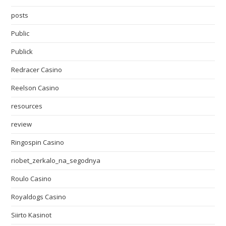
posts
Public
Publick
Redracer Casino
Reelson Casino
resources
review
Ringospin Casino
riobet_zerkalo_na_segodnya
Roulo Casino
Royaldogs Casino
Siirto Kasinot