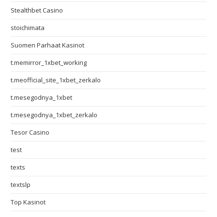
Stealthbet Casino
stoichimata
Suomen Parhaat Kasinot
t.memirror_1xbet_working
t.meofficial_site_1xbet_zerkalo
t.mesegodnya_1xbet
t.mesegodnya_1xbet_zerkalo
Tesor Casino
test
texts
textslp
Top Kasinot