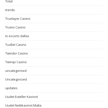
Total
trends
Truelayer Casino
Trumo Casino
ts escorts dallas
TuzBet Casino
Twindor Casino
Twinqo Casino
uncategorised
Uncategorized
updates
Uudet Euteller Kasinot
Uudet Nettikasinot Malta