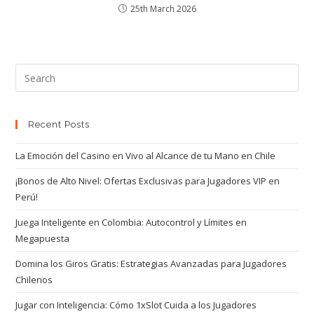
25th March 2026
Recent Posts
La Emoción del Casino en Vivo al Alcance de tu Mano en Chile
¡Bonos de Alto Nivel: Ofertas Exclusivas para Jugadores VIP en
Perú!
Juega Inteligente en Colombia: Autocontrol y Límites en
Megapuesta
Domina los Giros Gratis: Estrategias Avanzadas para Jugadores
Chilenos
Jugar con Inteligencia: Cómo 1xSlot Cuida a los Jugadores