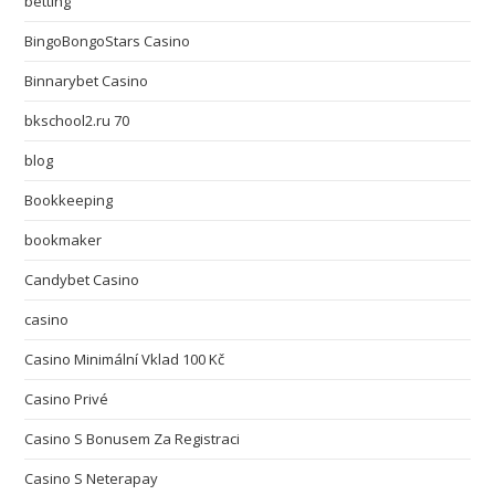
betting
BingoBongoStars Casino
Binnarybet Casino
bkschool2.ru 70
blog
Bookkeeping
bookmaker
Candybet Casino
casino
Casino Minimální Vklad 100 Kč
Casino Privé
Casino S Bonusem Za Registraci
Casino S Neterapay