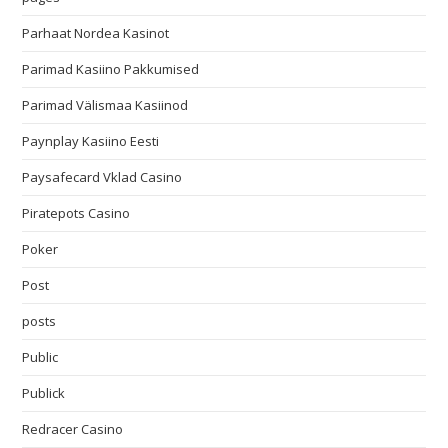
Parhaat Nordea Kasinot
Parimad Kasiino Pakkumised
Parimad Välismaa Kasiinod
Paynplay Kasiino Eesti
Paysafecard Vklad Casino
Piratepots Casino
Poker
Post
posts
Public
Publick
Redracer Casino