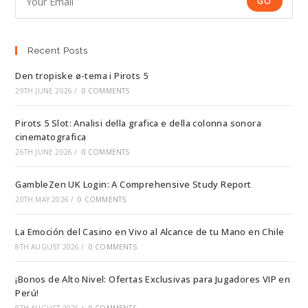
GO
Recent Posts
Den tropiske ø-tema i Pirots 5
29TH JUNE 2026
/
0 COMMENTS
Pirots 5 Slot: Analisi della grafica e della colonna sonora
cinematografica
26TH JUNE 2026
/
0 COMMENTS
GambleZen UK Login: A Comprehensive Study Report
20TH MAY 2026
/
0 COMMENTS
La Emoción del Casino en Vivo al Alcance de tu Mano en Chile
8TH AUGUST 2026
/
0 COMMENTS
¡Bonos de Alto Nivel: Ofertas Exclusivas para Jugadores VIP en
Perú!