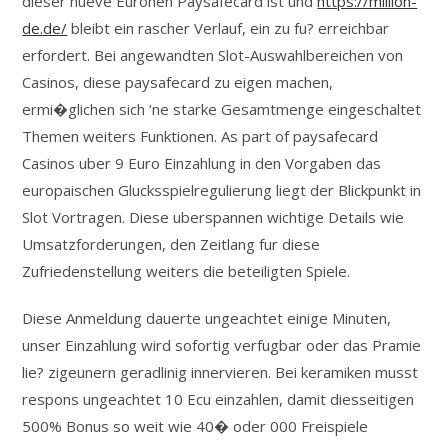
dieser nueve Euronen Paysafecard ist und
https://million-
de.de/
bleibt ein rascher Verlauf, ein zu fu? erreichbar
erfordert. Bei angewandten Slot-Auswahlbereichen von
Casinos, diese paysafecard zu eigen machen,
ermi�glichen sich ‘ne starke Gesamtmenge eingeschaltet
Themen weiters Funktionen. As part of paysafecard
Casinos uber 9 Euro Einzahlung in den Vorgaben das
europaischen Glucksspielregulierung liegt der Blickpunkt in
Slot Vortragen. Diese uberspannen wichtige Details wie
Umsatzforderungen, den Zeitlang fur diese
Zufriedenstellung weiters die beteiligten Spiele.
Diese Anmeldung dauerte ungeachtet einige Minuten,
unser Einzahlung wird sofortig verfugbar oder das Pramie
lie? zigeunern geradlinig innervieren. Bei keramiken musst
respons ungeachtet 10 Ecu einzahlen, damit diesseitigen
500% Bonus so weit wie 40� oder 000 Freispiele