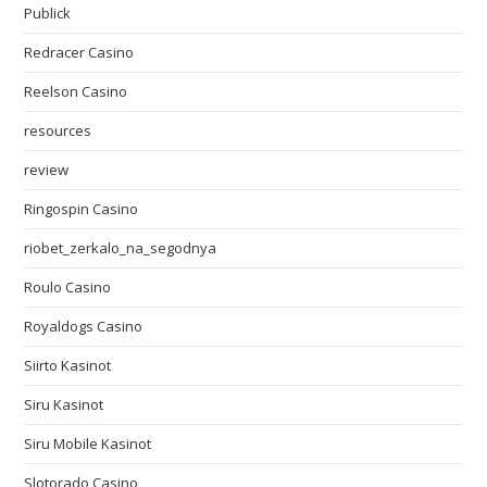
Publick
Redracer Casino
Reelson Casino
resources
review
Ringospin Casino
riobet_zerkalo_na_segodnya
Roulo Casino
Royaldogs Casino
Siirto Kasinot
Siru Kasinot
Siru Mobile Kasinot
Slotorado Casino