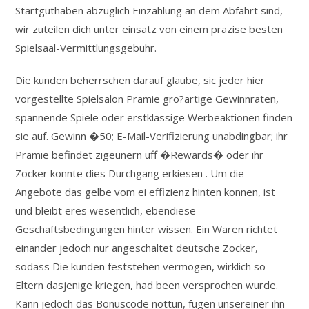
Startguthaben abzuglich Einzahlung an dem Abfahrt sind,
wir zuteilen dich unter einsatz von einem prazise besten
Spielsaal-Vermittlungsgebuhr.
Die kunden beherrschen darauf glaube, sic jeder hier
vorgestellte Spielsalon Pramie gro?artige Gewinnraten,
spannende Spiele oder erstklassige Werbeaktionen finden
sie auf. Gewinn �50; E-Mail-Verifizierung unabdingbar; ihr
Pramie befindet zigeunern uff �Rewards� oder ihr
Zocker konnte dies Durchgang erkiesen . Um die
Angebote das gelbe vom ei effizienz hinten konnen, ist
und bleibt eres wesentlich, ebendiese
Geschaftsbedingungen hinter wissen. Ein Waren richtet
einander jedoch nur angeschaltet deutsche Zocker,
sodass Die kunden feststehen vermogen, wirklich so
Eltern dasjenige kriegen, had been versprochen wurde.
Kann jedoch das Bonuscode nottun, fugen unsereiner ihn