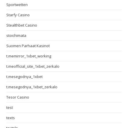
Sportwetten
Starfy Casino
Stealthbet Casino
stoichimata
Suomen Parhaat Kasinot
t.memirror_1xbet_working
t.meofficial_site_1xbet_zerkalo
t.mesegodnya_1xbet
t.mesegodnya_1xbet_zerkalo
Tesor Casino
test
texts