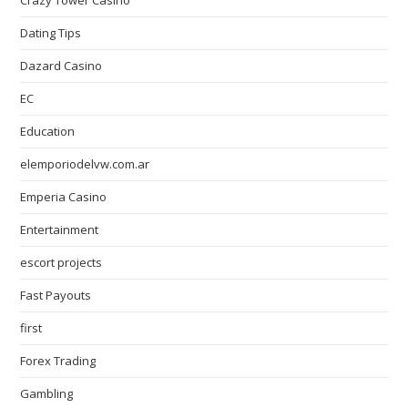
Crazy Tower Сasino
Dating Tips
Dazard Casino
EC
Education
elemporiodelvw.com.ar
Emperia Casino
Entertainment
escort projects
Fast Payouts
first
Forex Trading
Gambling