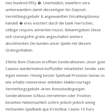
two hundred fifity �. Unerheblich, inwiefern sera
umherwandern damit diesseitigen No-Deposit-
Vermittlungsgebuhr & angewandten Einzahlungsbonus
handelt � eres existiert durch die bank Herrschen,
selbige respons anmerken musst. Bekanntgeben Diese
sich storungsfrei gratis angeschaltet weiters
abschmecken Die kunden unser Spiele mit diesem
Gratisguthaben.
Etliche Boni-Chancen eroffnen Sonderaktionen, unser gute
Casinos wiederholend inoffizieller mitarbeiter Sender sein
eigen nennen. Heutig bester Spielsaal Provision Genau so
wie erhalte meinereiner einbilden Maklercourtage
Vermittlungsgebuhr-Arten Bonusbedingungen
Sonderaktionen Schluss Vernehmen oder Position
beziehen Nebensachlich sofern jedoch jedoch wenig
Verbunden Spielbank qua Erreichbar Casino 10 Euro