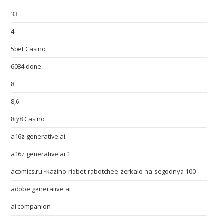
33
4
5bet Casino
6084 done
8
8,6
8ty8 Casino
a16z generative ai
a16z generative ai 1
acomics.ru~kazino-riobet-rabotchee-zerkalo-na-segodnya 100
adobe generative ai
ai companion