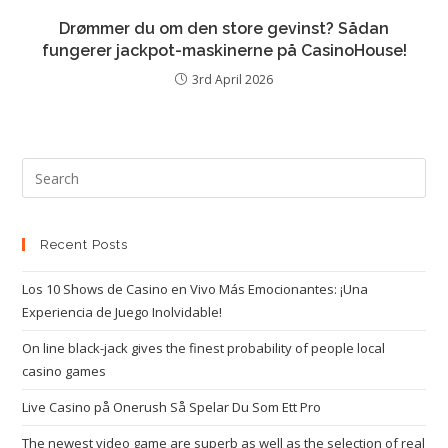
Drømmer du om den store gevinst? Sådan
fungerer jackpot-maskinerne på CasinoHouse!
3rd April 2026
Recent Posts
Los 10 Shows de Casino en Vivo Más Emocionantes: ¡Una
Experiencia de Juego Inolvidable!
On line black-jack gives the finest probability of people local
casino games
Live Casino på Onerush Så Spelar Du Som Ett Pro
The newest video game are superb as well as the selection of real