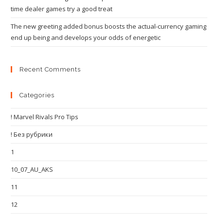
time dealer games try a good treat
The new greeting added bonus boosts the actual-currency gaming
end up being and develops your odds of energetic
Recent Comments
Categories
! Marvel Rivals Pro Tips
! Без рубрики
1
10_07_AU_AKS
11
12