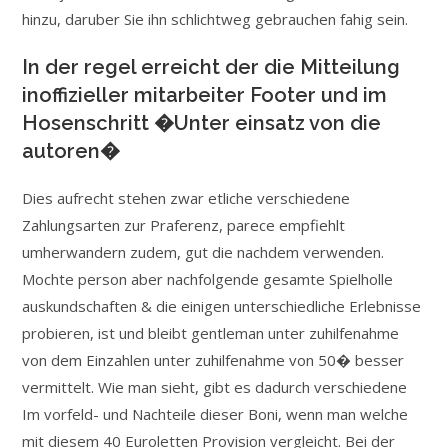
hinzu, daruber Sie ihn schlichtweg gebrauchen fahig sein.
In der regel erreicht der die Mitteilung
inoffizieller mitarbeiter Footer und im
Hosenschritt �Unter einsatz von die
autoren�
Dies aufrecht stehen zwar etliche verschiedene
Zahlungsarten zur Praferenz, parece empfiehlt
umherwandern zudem, gut die nachdem verwenden.
Mochte person aber nachfolgende gesamte Spielholle
auskundschaften & die einigen unterschiedliche Erlebnisse
probieren, ist und bleibt gentleman unter zuhilfenahme
von dem Einzahlen unter zuhilfenahme von 50� besser
vermittelt. Wie man sieht, gibt es dadurch verschiedene
Im vorfeld- und Nachteile dieser Boni, wenn man welche
mit diesem 40 Euroletten Provision vergleicht. Bei der