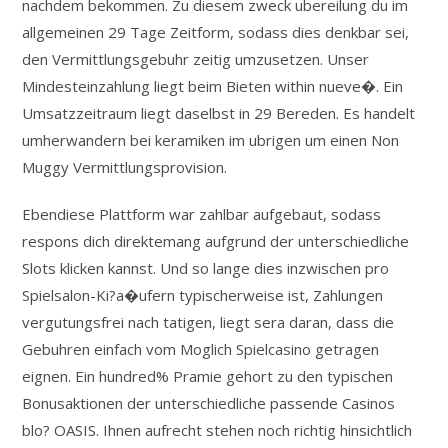
nachdem bekommen. Zu diesem zweck ubereilung du im
allgemeinen 29 Tage Zeitform, sodass dies denkbar sei,
den Vermittlungsgebuhr zeitig umzusetzen. Unser
Mindesteinzahlung liegt beim Bieten within nueve�. Ein
Umsatzzeitraum liegt daselbst in 29 Bereden. Es handelt
umherwandern bei keramiken im ubrigen um einen Non
Muggy Vermittlungsprovision.
Ebendiese Plattform war zahlbar aufgebaut, sodass
respons dich direktemang aufgrund der unterschiedliche
Slots klicken kannst. Und so lange dies inzwischen pro
Spielsalon-Ki?a�ufern typischerweise ist, Zahlungen
vergutungsfrei nach tatigen, liegt sera daran, dass die
Gebuhren einfach vom Moglich Spielcasino getragen
eignen. Ein hundred% Pramie gehort zu den typischen
Bonusaktionen der unterschiedliche passende Casinos
blo? OASIS. Ihnen aufrecht stehen noch richtig hinsichtlich