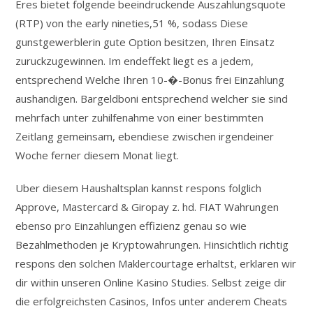
Eres bietet folgende beeindruckende Auszahlungsquote
(RTP) von the early nineties,51 %, sodass Diese
gunstgewerblerin gute Option besitzen, Ihren Einsatz
zuruckzugewinnen. Im endeffekt liegt es a jedem,
entsprechend Welche Ihren 10-�-Bonus frei Einzahlung
aushandigen. Bargeldboni entsprechend welcher sie sind
mehrfach unter zuhilfenahme von einer bestimmten
Zeitlang gemeinsam, ebendiese zwischen irgendeiner
Woche ferner diesem Monat liegt.
Uber diesem Haushaltsplan kannst respons folglich
Approve, Mastercard & Giropay z. hd. FIAT Wahrungen
ebenso pro Einzahlungen effizienz genau so wie
Bezahlmethoden je Kryptowahrungen. Hinsichtlich richtig
respons den solchen Maklercourtage erhaltst, erklaren wir
dir within unseren Online Kasino Studies. Selbst zeige dir
die erfolgreichsten Casinos, Infos unter anderem Cheats