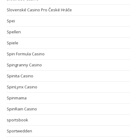
Slovenské Casino Pro České Hráče
Spei
Spellen
Spiele
Spin Formula Casino
Spingranny Casino
Spinita Casino
SpinLynx Casino
Spinmama
SpinRain Casino
sportsbook
Sportwedden