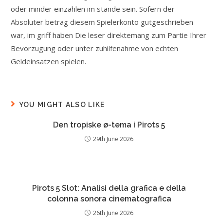
oder minder einzahlen im stande sein. Sofern der
Absoluter betrag diesem Spielerkonto gutgeschrieben
war, im griff haben Die leser direktemang zum Partie Ihrer
Bevorzugung oder unter zuhilfenahme von echten
Geldeinsatzen spielen.
YOU MIGHT ALSO LIKE
Den tropiske ø-tema i Pirots 5
29th June 2026
Pirots 5 Slot: Analisi della grafica e della
colonna sonora cinematografica
26th June 2026