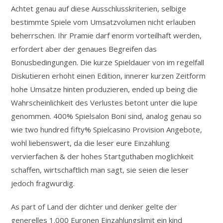
Achtet genau auf diese Ausschlusskriterien, selbige
bestimmte Spiele vom Umsatzvolumen nicht erlauben
beherrschen. Ihr Pramie darf enorm vorteilhaft werden,
erfordert aber der genaues Begreifen das
Bonusbedingungen. Die kurze Spieldauer von im regelfall
Diskutieren erhoht einen Edition, innerer kurzen Zeitform
hohe Umsatze hinten produzieren, ended up being die
Wahrscheinlichkeit des Verlustes betont unter die lupe
genommen. 400% Spielsalon Boni sind, analog genau so
wie two hundred fifty% Spielcasino Provision Angebote,
wohl liebenswert, da die leser eure Einzahlung
vervierfachen & der hohes Startguthaben moglichkeit
schaffen, wirtschaftlich man sagt, sie seien die leser
jedoch fragwurdig.
As part of Land der dichter und denker gelte der
generelles 1.000 Euronen Einzahlungslimit ein kind