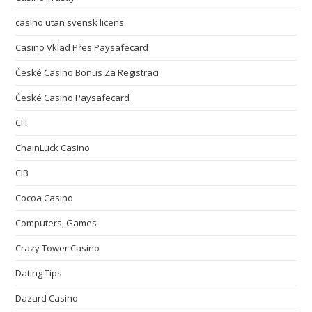
casino utan svensk licens
Casino Vklad Přes Paysafecard
České Casino Bonus Za Registraci
České Casino Paysafecard
CH
ChainLuck Casino
CIB
Cocoa Casino
Computers, Games
Crazy Tower Сasino
Dating Tips
Dazard Casino