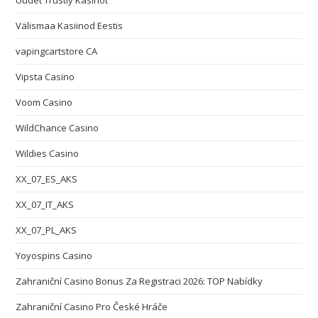
Uudet Trustly Kasinot
Välismaa Kasiinod Eestis
vapingcartstore CA
Vipsta Casino
Voom Casino
WildChance Casino
Wildies Casino
XX_07_ES_AKS
XX_07_IT_AKS
XX_07_PL_AKS
Yoyospins Casino
Zahraniční Casino Bonus Za Registraci 2026: TOP Nabídky
Zahraniční Casino Pro České Hráče