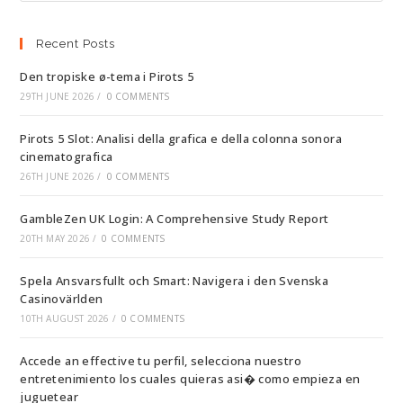
Recent Posts
Den tropiske ø-tema i Pirots 5
29TH JUNE 2026
/
0 COMMENTS
Pirots 5 Slot: Analisi della grafica e della colonna sonora
cinematografica
26TH JUNE 2026
/
0 COMMENTS
GambleZen UK Login: A Comprehensive Study Report
20TH MAY 2026
/
0 COMMENTS
Spela Ansvarsfullt och Smart: Navigera i den Svenska
Casinovärlden
10TH AUGUST 2026
/
0 COMMENTS
Accede an effective tu perfil, selecciona nuestro
entretenimiento los cuales quieras asi� como empieza en
juguetear