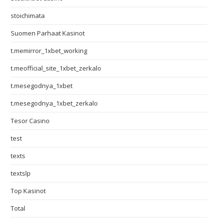
stoichimata
Suomen Parhaat Kasinot
t.memirror_1xbet_working
t.meofficial_site_1xbet_zerkalo
t.mesegodnya_1xbet
t.mesegodnya_1xbet_zerkalo
Tesor Casino
test
texts
textslp
Top Kasinot
Total