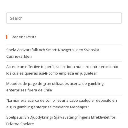
Recent Posts
Spela Ansvarsfullt och Smart: Navigera i den Svenska
Casinovärlden
Accede an effective tu perfil, selecciona nuestro entretenimiento
los cuales quieras asi� como empieza en juguetear
Metodos de pago de gran utilizados acerca de gambling
enterprises fuera de Chile
?La manera acerca de como llevar a cabo cualquier deposito en
algun gambling enterprise mediante Mensajes?
Spelpaus: En Djupdykning i Självavstängningens Effektivitet för
Erfarna Spelare