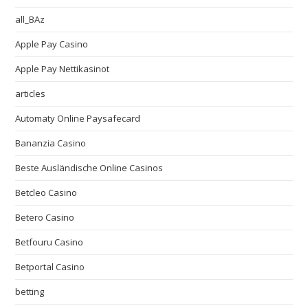
all_BAz
Apple Pay Casino
Apple Pay Nettikasinot
articles
Automaty Online Paysafecard
Bananzia Casino
Beste Ausländische Online Casinos
Betcleo Casino
Betero Casino
Betfouru Casino
Betportal Casino
betting