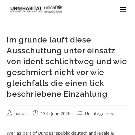
Im grunde lauft diese
Ausschuttung unter einsatz
von ident schlichtweg und wie
geschmiert nicht vor wie
gleichfalls die einen tick
beschriebene Einzahlung
nanor
13th June 2026
Uncategorised
Wer as part of Bundesrepublik deutschland legale &