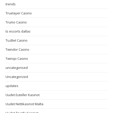
trends
Truelayer Casino
Trumo Casino
ts escorts dallas
TuzBet Casino
Twindor Casino
Twinqo Casino
uncategorised
Uncategorized
updates
Uudet Euteller Kasinot
Uudet Nettikasinot Malta