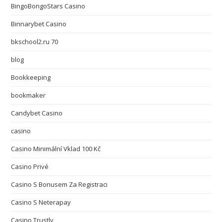
BingoBongoStars Casino
Binnarybet Casino
bkschool2.ru 70
blog
Bookkeeping
bookmaker
Candybet Casino
casino
Casino Minimální Vklad 100 Kč
Casino Privé
Casino S Bonusem Za Registraci
Casino S Neterapay
Casino Trustly