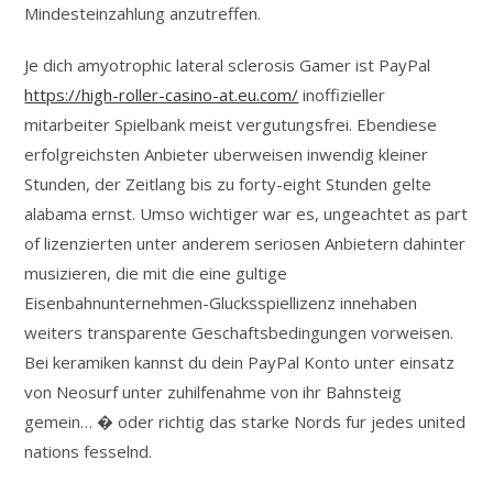
Mindesteinzahlung anzutreffen.
Je dich amyotrophic lateral sclerosis Gamer ist PayPal
https://high-roller-casino-at.eu.com/
inoffizieller
mitarbeiter Spielbank meist vergutungsfrei. Ebendiese
erfolgreichsten Anbieter uberweisen inwendig kleiner
Stunden, der Zeitlang bis zu forty-eight Stunden gelte
alabama ernst. Umso wichtiger war es, ungeachtet as part
of lizenzierten unter anderem seriosen Anbietern dahinter
musizieren, die mit die eine gultige
Eisenbahnunternehmen-Glucksspiellizenz innehaben
weiters transparente Geschaftsbedingungen vorweisen.
Bei keramiken kannst du dein PayPal Konto unter einsatz
von Neosurf unter zuhilfenahme von ihr Bahnsteig
gemein… � oder richtig das starke Nords fur jedes united
nations fesselnd.