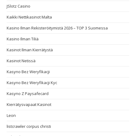
JSlotz Casino
Kaikki Nettikasinot Malta
Kasino Ilman Rekisteröitymistä 2026 – TOP 3 Suomessa
Kasino Ilman Tiliä
Kasinot Ilman Kierrätystä
Kasinot Netissä
Kasyno Bez Weryfikacji
Kasyno Bez Weryfikacji Kyc
Kasyno Z Paysafecard
Kierrätysvapaat Kasinot
Leon
listcrawler corpus christi