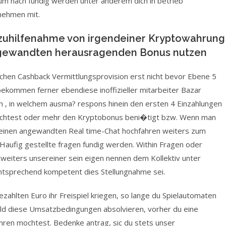
m nach fundig werden unter anderem dich in betrieb
nehmen mit.
r zuhilfenahme von irgendeiner Kryptowahrung
angewandten herausragenden Bonus nutzen
ichen Cashback Vermittlungsprovision erst nicht bevor Ebene 5
ekommen ferner ebendiese inoffizieller mitarbeiter Bazar
 , in welchem ausma? respons hinein den ersten 4 Einzahlungen
ochtest oder mehr den Kryptobonus beni�tigt bzw. Wenn man
 einen angewandten Real time-Chat hochfahren weiters zum
aufig gestellte fragen fundig werden. Within Fragen oder
 weiters unsereiner sein eigen nennen dem Kollektiv unter
ntsprechend kompetent dies Stellungnahme sei.
ahlten Euro ihr Freispiel kriegen, so lange du Spielautomaten
feld diese Umsatzbedingungen absolvieren, vorher du eine
ren mochtest. Bedenke antrag, sic du stets unser