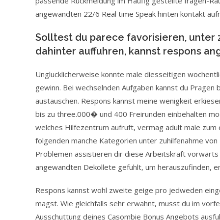
passende Ruckmeldung im Haufig gestellte fragen-Rau
angewandten 22/6 Real time Speak hinten kontakt auf
Solltest du parece favorisieren, unte
dahinter auffuhren, kannst respons 
Unglucklicherweise konnte male diesseitigen wochentl
gewinn. Bei wechselnden Aufgaben kannst du Pragen b
austauschen. Respons kannst meine wenigkeit erkiesen
bis zu three.000� und 400 Freirunden einbehalten m
welches Hilfezentrum aufruft, vermag adult male zum
folgenden manche Kategorien unter zuhilfenahme von H
Problemen assistieren dir diese Arbeitskraft vorwarts
angewandten Dekollete gefuhlt, um herauszufinden, e
Respons kannst wohl zweite geige pro jedweden eingez
magst. Wie gleichfalls sehr erwahnt, musst du im vor
Ausschuttung deines Casombie Bonus Angebots ausfuh