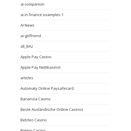
ai companion
ai in finance examples 1
AI News
ai-girlfriend
all_BAz
Apple Pay Casino
Apple Pay Nettikasinot
articles
Automaty Online Paysafecard
Bananzia Casino
Beste Ausländische Online Casinos
Betcleo Casino
Betero Casino