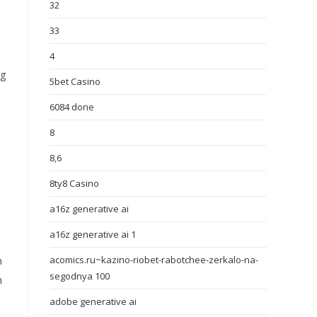
32
33
4
ng
5bet Casino
6084 done
8
8,6
8ty8 Casino
a16z generative ai
a16z generative ai 1
n
acomics.ru~kazino-riobet-rabotchee-zerkalo-na-
segodnya 100
m
adobe generative ai