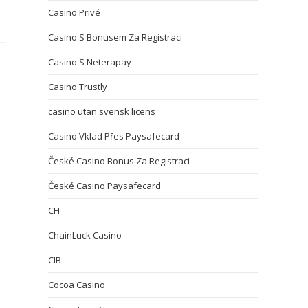
Casino Privé
Casino S Bonusem Za Registraci
Casino S Neterapay
Casino Trustly
casino utan svensk licens
Casino Vklad Přes Paysafecard
České Casino Bonus Za Registraci
České Casino Paysafecard
CH
ChainLuck Casino
CIB
Cocoa Casino