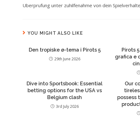
Uberprufung unter zuhilfenahme von dein Spielverhalt
YOU MIGHT ALSO LIKE
Den tropiske ø-tema i Pirots 5
Pirots 5
grafica e
29th June 2026
ci
Dive into Sportsbook: Essential
Our c
betting options for the USA vs
tirele
Belgium clash
possess t
product
3rd July 2026