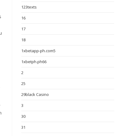
123texts
s
16
17
u
18
1xbetapp-ph.com5
1xbetph.ph66
2
25
g
29black Casino
-
3
n
30
31