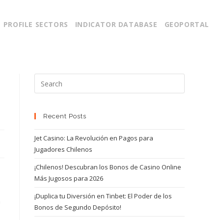
PROFILE SECTORS
INDICATOR DATABASE
GEOPORTAL
Recent Posts
Jet Casino: La Revolución en Pagos para
Jugadores Chilenos
¡Chilenos! Descubran los Bonos de Casino Online
Más Jugosos para 2026
¡Duplica tu Diversión en Tinbet: El Poder de los
n
Bonos de Segundo Depósito!