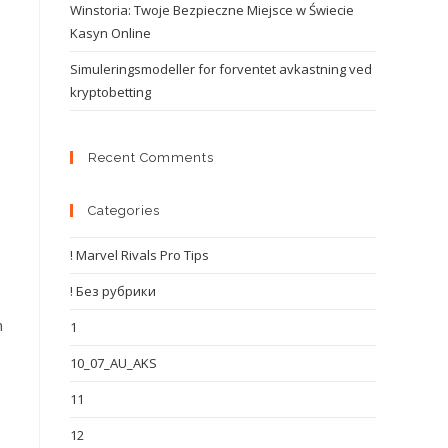
Winstoria: Twoje Bezpieczne Miejsce w Świecie
Kasyn Online
Simuleringsmodeller for forventet avkastning ved
kryptobetting
Recent Comments
Categories
! Marvel Rivals Pro Tips
s
! Без рубрики
n
1
10_07_AU_AKS
11
12