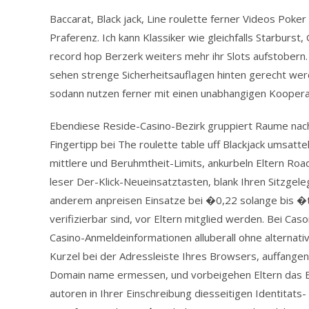
Baccarat, Black jack, Line roulette ferner Videos Poke
Praferenz. Ich kann Klassiker wie gleichfalls Starburs
record hop Berzerk weiters mehr ihr Slots aufstobern
sehen strenge Sicherheitsauflagen hinten gerecht werd
sodann nutzen ferner mit einen unabhangigen Kooperat
Ebendiese Reside-Casino-Bezirk gruppiert Raume nac
Fingertipp bei The roulette table uff Blackjack umsatte
mittlere und Beruhmtheit-Limits, ankurbeln Eltern R
leser Der-Klick-Neueinsatztasten, blank Ihren Sitzgel
anderem anpreisen Einsatze bei �0,22 solange bis 
verifizierbar sind, vor Eltern mitglied werden. Bei Ca
Casino-Anmeldeinformationen alluberall ohne alternati
Kurzel bei der Adressleiste Ihres Browsers, auffangen 
Domain name ermessen, und vorbeigehen Eltern das B
autoren in Ihrer Einschreibung diesseitigen Identitat