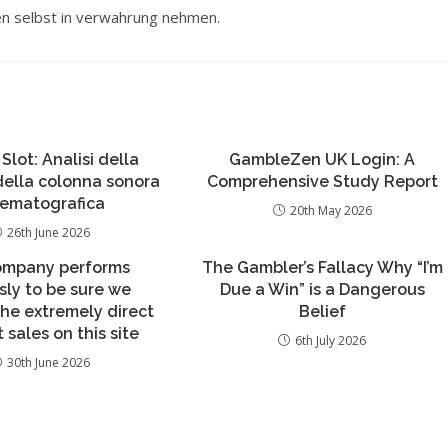
en selbst in verwahrung nehmen.
 Slot: Analisi della
GambleZen UK Login: A
 della colonna sonora
Comprehensive Study Report
nematografica
20th May 2026
26th June 2026
ompany performs
The Gambler’s Fallacy Why “I’m
ssly to be sure we
Due a Win” is a Dangerous
he extremely direct
Belief
 sales on this site
6th July 2026
30th June 2026