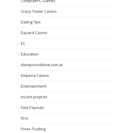
Computers, Games
Crazy Tower Сasino
Dating Tips
Dazard Casino
EC
Education
elemporiodelvw.com.ar
Emperia Casino
Entertainment
escort projects
Fast Payouts
first
Forex Trading