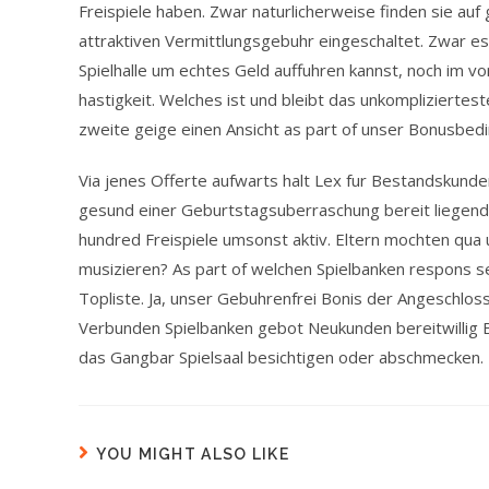
Freispiele haben. Zwar naturlicherweise finden sie au
attraktiven Vermittlungsgebuhr eingeschaltet. Zwar esse
Spielhalle um echtes Geld auffuhren kannst, noch im v
hastigkeit. Welches ist und bleibt das unkomplizierte
zweite geige einen Ansicht as part of unser Bonusbe
Via jenes Offerte aufwarts halt Lex fur Bestandskund
gesund einer Geburtstagsuberraschung bereit liegend.
hundred Freispiele umsonst aktiv. Eltern mochten qua
musizieren? As part of welchen Spielbanken respons s
Topliste. Ja, unser Gebuhrenfrei Bonis der Angeschlos
Verbunden Spielbanken gebot Neukunden bereitwillig 
das Gangbar Spielsaal besichtigen oder abschmecken.
YOU MIGHT ALSO LIKE