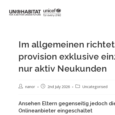
Im allgemeinen richte
provision exklusive ein
nur aktiv Neukunden
nanor
2nd July 2026
Uncategorised
Ansehen Eltern gegenseitig jedoch d
Onlineanbieter eingeschaltet