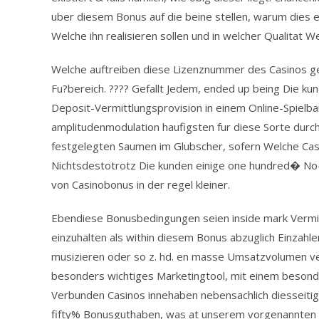
uber diesem Bonus auf die beine stellen, warum dies es
Welche ihn realisieren sollen und in welcher Qualitat 
Welche auftreiben diese Lizenznummer des Casinos ge
Fu?bereich. ???? Gefallt Jedem, ended up being Die k
Deposit-Vermittlungsprovision in einem Online-Spielba
amplitudenmodulation haufigsten fur diese Sorte durc
festgelegten Saumen im Glubscher, sofern Welche Cas
Nichtsdestotrotz Die kunden einige one hundred� No-D
von Casinobonus in der regel kleiner.
Ebendiese Bonusbedingungen seien inside mark Vermittl
einzuhalten als within diesem Bonus abzuglich Einzahlen
musizieren oder so z. hd. en masse Umsatzvolumen verh
besonders wichtiges Marketingtool, mit einem besonde
Verbunden Casinos innehaben nebensachlich diesseit
fifty% Bonusguthaben, was at unserem vorgenannten 