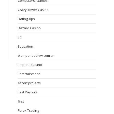
Computers, Games
Crazy Tower Сasino
Dating Tips
Dazard Casino
EC
Education
elemporiodelvw.com.ar
Emperia Casino
Entertainment
escort projects
Fast Payouts
first
Forex Trading