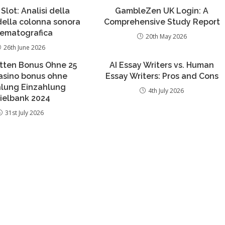
 Slot: Analisi della
GambleZen UK Login: A
 della colonna sonora
Comprehensive Study Report
nematografica
20th May 2026
26th June 2026
etten Bonus Ohne 25
AI Essay Writers vs. Human
asino bonus ohne
Essay Writers: Pros and Cons
hlung Einzahlung
4th July 2026
ielbank 2024
31st July 2026