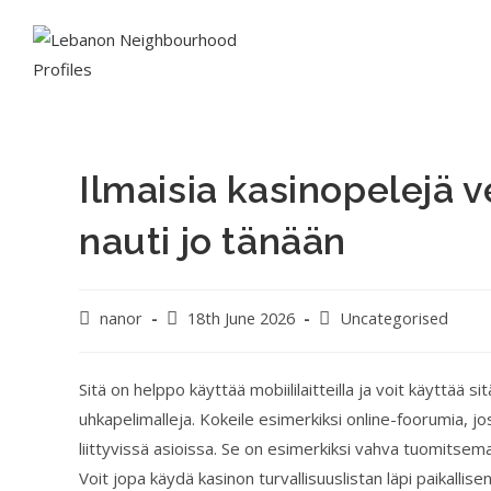
Ilmaisia ​​kasinopelejä 
nauti jo tänään
nanor
18th June 2026
Uncategorised
Sitä on helppo käyttää mobiililaitteilla ja voit käyttää si
uhkapelimalleja. Kokeile esimerkiksi online-foorumia, j
liittyvissä asioissa. Se on esimerkiksi vahva tuomitse
Voit jopa käydä kasinon turvallisuuslistan läpi paikallis