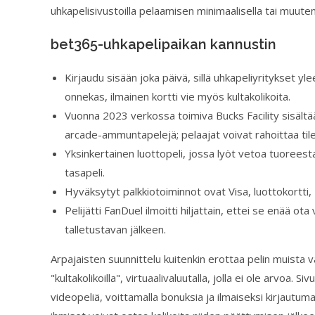
uhkapelisivustoilla pelaamisen minimaalisella tai muuten
bet365-uhkapelipaikan kannustin
Kirjaudu sisään joka päivä, sillä uhkapeliyritykset yleen
onnekas, ilmainen kortti vie myös kultakolikoita.
Vuonna 2023 verkossa toimiva Bucks Facility sisältää 
arcade-ammuntapelejä; pelaajat voivat rahoittaa tilejä V
Yksinkertainen luottopeli, jossa lyöt vetoa tuoreesta
tasapeli.
Hyväksytyt palkkiotoiminnot ovat Visa, luottokortti, 
Pelijätti FanDuel ilmoitti hiljattain, ettei se enää o
talletustavan jälkeen.
Arpajaisten suunnittelu kuitenkin erottaa pelin muista 
"kultakolikoilla", virtuaalivaluutalla, jolla ei ole arvoa.
videopeliä, voittamalla bonuksia ja ilmaiseksi kirjautum