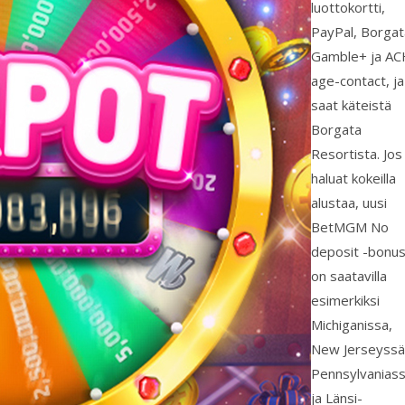
luottokortti,
PayPal, Borgat
Gamble+ ja AC
age-contact, ja
saat käteistä
Borgata
Resortista. Jos
haluat kokeilla
alustaa, uusi
BetMGM No
deposit -bonu
on saatavilla
esimerkiksi
Michiganissa,
New Jerseyssä
Pennsylvanias
ja Länsi-