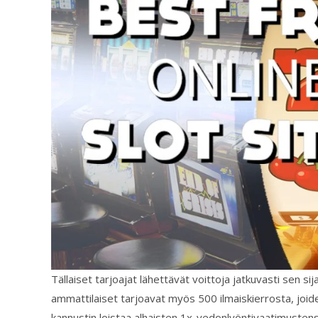
Tällaiset tarjoajat lähettävät voittoja jatkuvasti sen si
ammattilaiset tarjoavat myös 500 ilmaiskierrosta, joiden
kannustin loistaa alhaisten 1x-vedonlyöntivaatimustens