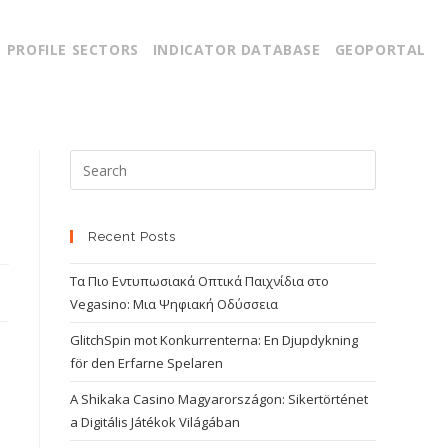
PROFILE SECTORS
INDICATOR DATABASE
GEOPORTAL
Recent Posts
Τα Πιο Εντυπωσιακά Οπτικά Παιχνίδια στο
Vegasino: Μια Ψηφιακή Οδύσσεια
GlitchSpin mot Konkurrenterna: En Djupdykning
för den Erfarne Spelaren
A Shikaka Casino Magyarországon: Sikertörténet
a Digitális Játékok Világában