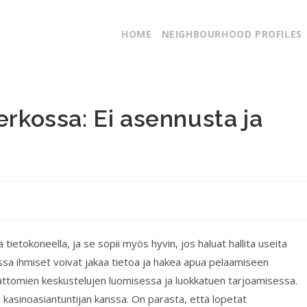
HOME
NEIGHBOURHOOD PROFILES
verkossa: Ei asennusta ja
tä tietokoneella, ja se sopii myös hyvin, jos haluat hallita useita
ossa ihmiset voivat jakaa tietoa ja hakea apua pelaamiseen
mattomien keskustelujen luomisessa ja luokkatuen tarjoamisessa.
en kasinoasiantuntijan kanssa.
On parasta, että lopetat