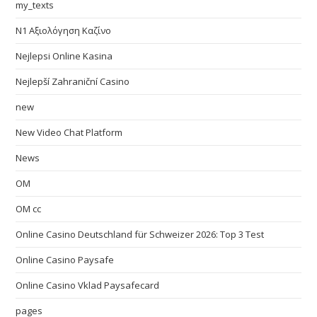
my_texts
N1 Αξιολόγηση Καζίνο
Nejlepsi Online Kasina
Nejlepší Zahraniční Casino
new
New Video Chat Platform
News
OM
OM cc
Online Casino Deutschland für Schweizer 2026: Top 3 Test
Online Casino Paysafe
Online Casino Vklad Paysafecard
pages