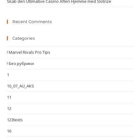
Skab den Ultimative Casino Aften Hjemme med Slotrize
Recent Comments
Categories
! Marvel Rivals Pro Tips
! Без рубрики
1
10_07_AU_AKS
11
12
123texts
16