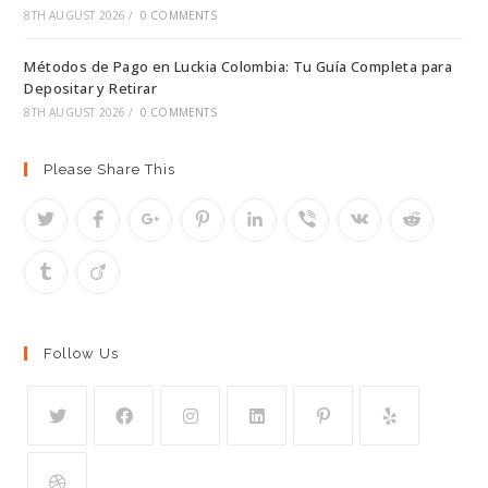
8TH AUGUST 2026
/
0 COMMENTS
Métodos de Pago en Luckia Colombia: Tu Guía Completa para
Depositar y Retirar
8TH AUGUST 2026
/
0 COMMENTS
Please Share This
Follow Us