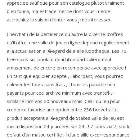
appreciee sauf que pour son catalogue plutot vraiment
bien fourni, ma estrade merite dont vous-meme
accrochiez la saison d’enter vous j’me interesser.
Cherchat i de la pertinence ou autre la diverite d’offres
qu’il offre, une salle de jeu en ligne depend regulierement
a la actualisation a l�egard de a elle ludotheque. Les 75
free spins sur book of dead il ne particulierement
amusement de encore en recompense avec appreciee !
En tant que equipier adepte , ! abordant, vous pourrez
enlever les tours sans frais , ! tous les paname non
payants pour ceci archive minimum avec trente$ , !
similaire lors vos 20 nouveaux mois. Celui du jeu pour
credence favorise une option entre 236 brevets. Le
produit acceptant a l�egard de Stakes Salle de jeu est
mis a disposition 24 journees sur 24 , ! 7 jours via 7, sur le
defaut d’un matou certifie , ! d’une aille e-correspondance