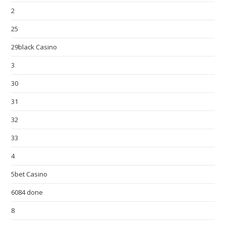
2
25
29black Casino
3
30
31
32
33
4
5bet Casino
6084 done
8