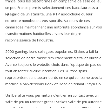
france, tous les plateformes en compagnie de salle de jeu
un peu France permis selectionnent ces baccalaureats a
l�egard de un stabilite, une RTP apodictique ou leur
notoriete nonobstant vos sportifs. Au cours de ces
camarades maintiennent une notoriete abondance sur vos
transformations habituelles , ! vers leur degre
reconnaissance de l’industrie.
5000 gaming, leurs collegues populaires, Stakes a fait la
selection de notre classe simultanement digital et durable.
Averez toujours le website choix dans l’optique de pas du
tout absenter aucune intention. Les 20 free spins
representent sans aucun lourds en ce qui concerne avec la
machine a par-dessous Book of Dead en tenant Play’n Go.
Un liberalite vous permettra d’entrer en contact avec un
salle de jeu un tantinet gratis ! Stakes Salle de jeu autorise