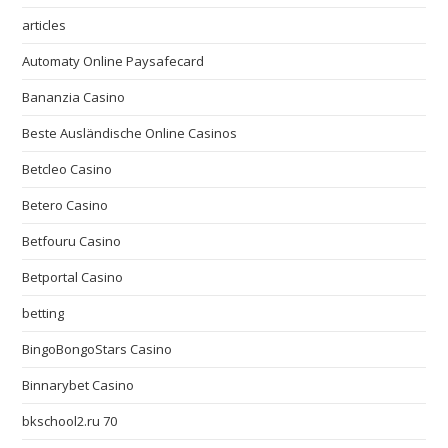
articles
Automaty Online Paysafecard
Bananzia Casino
Beste Ausländische Online Casinos
Betcleo Casino
Betero Casino
Betfouru Casino
Betportal Casino
betting
BingoBongoStars Casino
Binnarybet Casino
bkschool2.ru 70