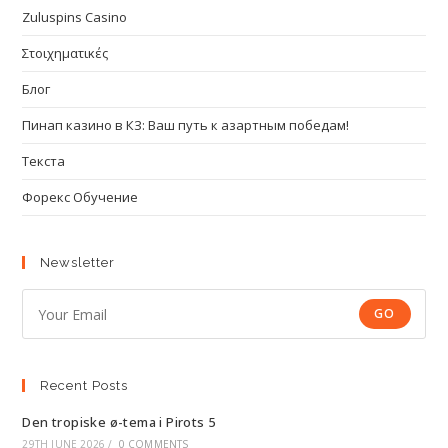
Zuluspins Casino
Στοιχηματικές
Блог
Пинап казино в КЗ: Ваш путь к азартным победам!
Текста
Форекс Обучение
Newsletter
GO
Recent Posts
Den tropiske ø-tema i Pirots 5
29TH JUNE 2026
/
0 COMMENTS