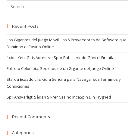
Recent Posts
Los Gigantes del Juego Móvil: Los 5 Proveedores de Software que
Dominan el Casino Online
1xbet Yeni Giriş Adresi ve Spor Bahislerinde Güncel Fırsatlar
Fullreto Colombia: Secretos de un Gigante del Juego Online
Starda Ecuador: Tu Guía Sencilla para Navegar sus Términos y
Condiciones
Spil Ansvarligt: Sådan Sikrer Casino IncaSpin Din Tryghed
Recent Comments
Categories