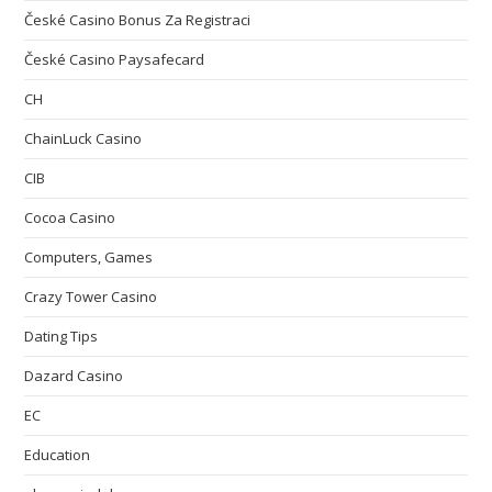
České Casino Bonus Za Registraci
České Casino Paysafecard
CH
ChainLuck Casino
CIB
Cocoa Casino
Computers, Games
Crazy Tower Сasino
Dating Tips
Dazard Casino
EC
Education