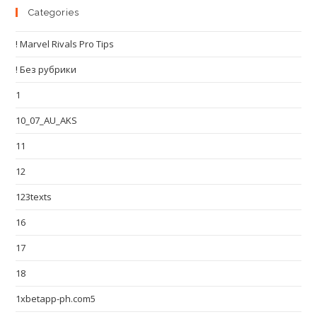
Categories
! Marvel Rivals Pro Tips
! Без рубрики
1
10_07_AU_AKS
11
12
123texts
16
17
18
1xbetapp-ph.com5