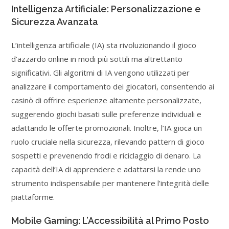
Intelligenza Artificiale: Personalizzazione e
Sicurezza Avanzata
L’intelligenza artificiale (IA) sta rivoluzionando il gioco
d’azzardo online in modi più sottili ma altrettanto
significativi. Gli algoritmi di IA vengono utilizzati per
analizzare il comportamento dei giocatori, consentendo ai
casinò di offrire esperienze altamente personalizzate,
suggerendo giochi basati sulle preferenze individuali e
adattando le offerte promozionali. Inoltre, l’IA gioca un
ruolo cruciale nella sicurezza, rilevando pattern di gioco
sospetti e prevenendo frodi e riciclaggio di denaro. La
capacità dell’IA di apprendere e adattarsi la rende uno
strumento indispensabile per mantenere l’integrità delle
piattaforme.
Mobile Gaming: L’Accessibilità al Primo Posto