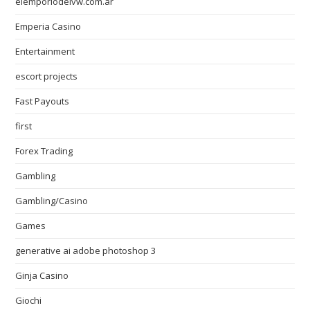
elemporiodelvw.com.ar
Emperia Casino
Entertainment
escort projects
Fast Payouts
first
Forex Trading
Gambling
Gambling/Casino
Games
generative ai adobe photoshop 3
Ginja Casino
Giochi