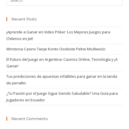
Recent Posts
¡Aprende a Ganar en Video Póker: Los Mejores Juegos para
Chilenos en Jet!
Winstoria Casino Twoje Konto Osobiste Pełne Możliwości
El Futuro del Juego en Argentina: Casinos Online, Tecnología y ¡A
Ganar!
Tus predicciones de apuestas infalibles para ganar en la tanda
de penaltis
¿Tu Pasión por el Juego Sigue Siendo Saludable? Una Guía para
Jugadores en Ecuador
Recent Comments