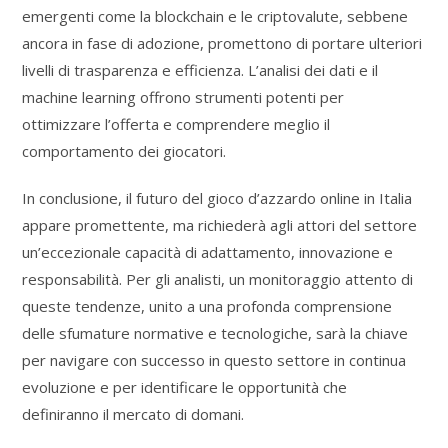
emergenti come la blockchain e le criptovalute, sebbene
ancora in fase di adozione, promettono di portare ulteriori
livelli di trasparenza e efficienza. L’analisi dei dati e il
machine learning offrono strumenti potenti per
ottimizzare l’offerta e comprendere meglio il
comportamento dei giocatori.
In conclusione, il futuro del gioco d’azzardo online in Italia
appare promettente, ma richiederà agli attori del settore
un’eccezionale capacità di adattamento, innovazione e
responsabilità. Per gli analisti, un monitoraggio attento di
queste tendenze, unito a una profonda comprensione
delle sfumature normative e tecnologiche, sarà la chiave
per navigare con successo in questo settore in continua
evoluzione e per identificare le opportunità che
definiranno il mercato di domani.