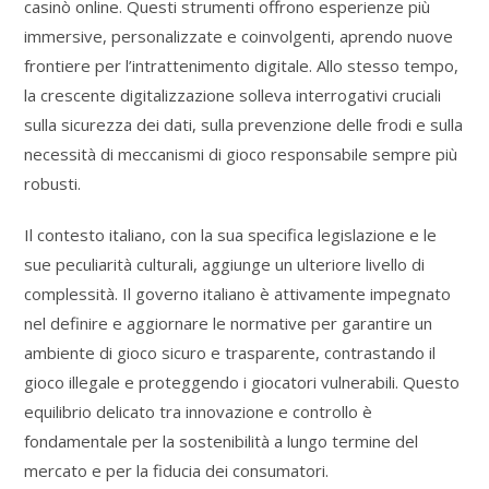
casinò online. Questi strumenti offrono esperienze più
immersive, personalizzate e coinvolgenti, aprendo nuove
frontiere per l’intrattenimento digitale. Allo stesso tempo,
la crescente digitalizzazione solleva interrogativi cruciali
sulla sicurezza dei dati, sulla prevenzione delle frodi e sulla
necessità di meccanismi di gioco responsabile sempre più
robusti.
Il contesto italiano, con la sua specifica legislazione e le
sue peculiarità culturali, aggiunge un ulteriore livello di
complessità. Il governo italiano è attivamente impegnato
nel definire e aggiornare le normative per garantire un
ambiente di gioco sicuro e trasparente, contrastando il
gioco illegale e proteggendo i giocatori vulnerabili. Questo
equilibrio delicato tra innovazione e controllo è
fondamentale per la sostenibilità a lungo termine del
mercato e per la fiducia dei consumatori.