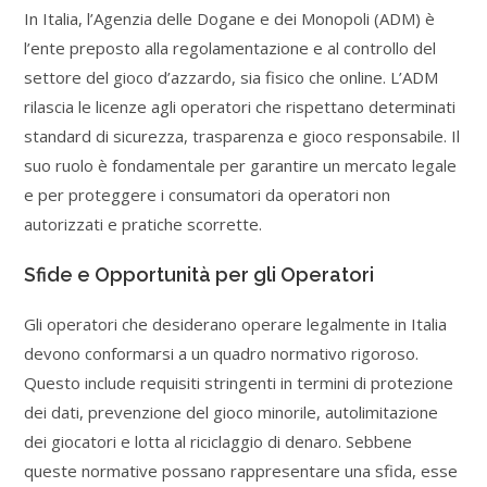
In Italia, l’Agenzia delle Dogane e dei Monopoli (ADM) è
l’ente preposto alla regolamentazione e al controllo del
settore del gioco d’azzardo, sia fisico che online. L’ADM
rilascia le licenze agli operatori che rispettano determinati
standard di sicurezza, trasparenza e gioco responsabile. Il
suo ruolo è fondamentale per garantire un mercato legale
e per proteggere i consumatori da operatori non
autorizzati e pratiche scorrette.
Sfide e Opportunità per gli Operatori
Gli operatori che desiderano operare legalmente in Italia
devono conformarsi a un quadro normativo rigoroso.
Questo include requisiti stringenti in termini di protezione
dei dati, prevenzione del gioco minorile, autolimitazione
dei giocatori e lotta al riciclaggio di denaro. Sebbene
queste normative possano rappresentare una sfida, esse