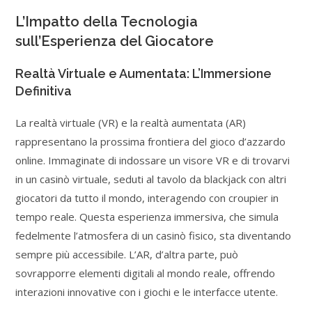
L’Impatto della Tecnologia
sull’Esperienza del Giocatore
Realtà Virtuale e Aumentata: L’Immersione
Definitiva
La realtà virtuale (VR) e la realtà aumentata (AR)
rappresentano la prossima frontiera del gioco d’azzardo
online. Immaginate di indossare un visore VR e di trovarvi
in un casinò virtuale, seduti al tavolo da blackjack con altri
giocatori da tutto il mondo, interagendo con croupier in
tempo reale. Questa esperienza immersiva, che simula
fedelmente l’atmosfera di un casinò fisico, sta diventando
sempre più accessibile. L’AR, d’altra parte, può
sovrapporre elementi digitali al mondo reale, offrendo
interazioni innovative con i giochi e le interfacce utente.