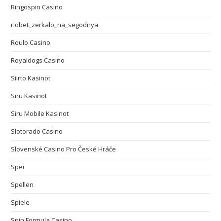
Ringospin Casino
riobet_zerkalo_na_segodnya
Roulo Casino
Royaldogs Casino
Siirto Kasinot
Siru Kasinot
Siru Mobile Kasinot
Slotorado Casino
Slovenské Casino Pro České Hráče
Spei
Spellen
Spiele
Spin Formula Casino