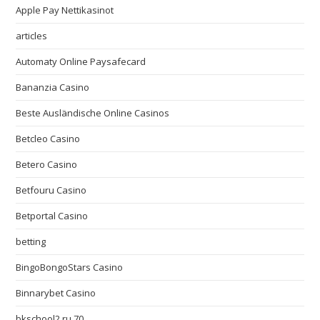
Apple Pay Nettikasinot
articles
Automaty Online Paysafecard
Bananzia Casino
Beste Ausländische Online Casinos
Betcleo Casino
Betero Casino
Betfouru Casino
Betportal Casino
betting
BingoBongoStars Casino
Binnarybet Casino
bkschool2.ru 70