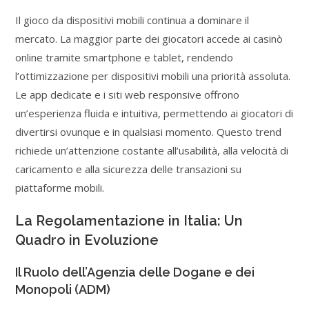
Il gioco da dispositivi mobili continua a dominare il
mercato. La maggior parte dei giocatori accede ai casinò
online tramite smartphone e tablet, rendendo
l’ottimizzazione per dispositivi mobili una priorità assoluta.
Le app dedicate e i siti web responsive offrono
un’esperienza fluida e intuitiva, permettendo ai giocatori di
divertirsi ovunque e in qualsiasi momento. Questo trend
richiede un’attenzione costante all’usabilità, alla velocità di
caricamento e alla sicurezza delle transazioni su
piattaforme mobili.
La Regolamentazione in Italia: Un
Quadro in Evoluzione
Il Ruolo dell’Agenzia delle Dogane e dei
Monopoli (ADM)