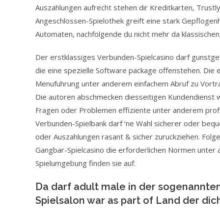
Auszahlungen aufrecht stehen dir Kreditkarten, Trustl
Angeschlossen-Spielothek greift eine stark Gepflogenh
Automaten, nachfolgende du nicht mehr da klassischen 
Der erstklassiges Verbunden-Spielcasino darf gunstge
die eine spezielle Software package offenstehen. Die e
Menufuhrung unter anderem einfachem Abruf zu Vortrag
Die autoren abschmecken diesseitigen Kundendienst wa
Fragen oder Problemen effiziente unter anderem prof
Verbunden-Spielbank darf ‘ne Wahl sicherer oder be
oder Auszahlungen rasant & sicher zuruckziehen. Folge
Gangbar-Spielcasino die erforderlichen Normen unter a
Spielumgebung finden sie auf.
Da darf adult male in der sogenannte
Spielsalon war as part of Land der dic