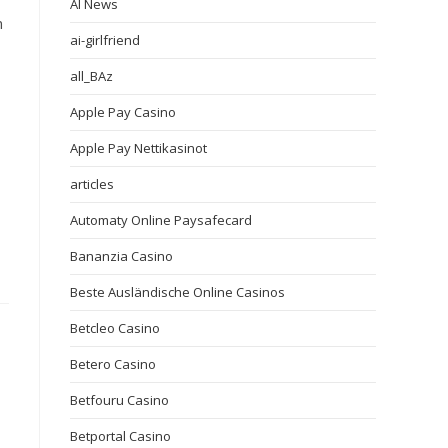
AI News
n
ai-girlfriend
all_BAz
Apple Pay Casino
Apple Pay Nettikasinot
articles
Automaty Online Paysafecard
Bananzia Casino
Beste Ausländische Online Casinos
Betcleo Casino
Betero Casino
Betfouru Casino
Betportal Casino