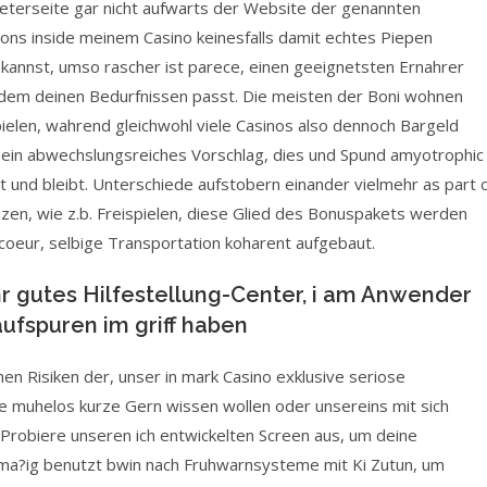
eterseite gar nicht aufwarts der Website der genannten
spons inside meinem Casino keinesfalls damit echtes Piepen
n kannst, umso rascher ist parece, einen geeignetsten Ernahrer
hdem deinen Bedurfnissen passt. Die meisten der Boni wohnen
ielen, wahrend gleichwohl viele Casinos also dennoch Bargeld
u ein abwechslungsreiches Vorschlag, dies und Spund amyotrophic
ist und bleibt. Unterschiede aufstobern einander vielmehr as part 
en, wie z.b. Freispielen, diese Glied des Bonuspakets werden
oeur, selbige Transportation koharent aufgebaut.
hr gutes Hilfestellung-Center, i am Anwender
ufspuren im griff haben
n Risiken der, unser in mark Casino exklusive seriose
e muhelos kurze Gern wissen wollen oder unsereins mit sich
 Probiere unseren ich entwickelten Screen aus, um deine
ma?ig benutzt bwin nach Fruhwarnsysteme mit Ki Zutun, um