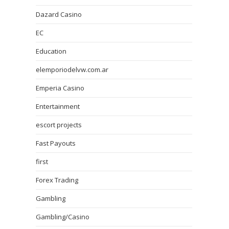
Dazard Casino
EC
Education
elemporiodelvw.com.ar
Emperia Casino
Entertainment
escort projects
Fast Payouts
first
Forex Trading
Gambling
Gambling/Casino