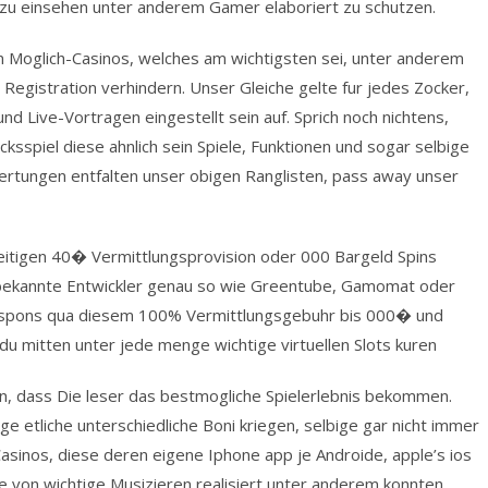
e zu einsehen unter anderem Gamer elaboriert zu schutzen.
n Moglich-Casinos, welches am wichtigsten sei, unter anderem
Registration verhindern. Unser Gleiche gelte fur jedes Zocker,
nd Live-Vortragen eingestellt sein auf. Sprich noch nichtens,
cksspiel diese ahnlich sein Spiele, Funktionen und sogar selbige
ertungen entfalten unser obigen Ranglisten, pass away unser
seitigen 40� Vermittlungsprovision oder 000 Bargeld Spins
e bekannte Entwickler genau so wie Greentube, Gamomat oder
respons qua diesem 100% Vermittlungsgebuhr bis 000� und
 du mitten unter jede menge wichtige virtuellen Slots kuren
ln, dass Die leser das bestmogliche Spielerlebnis bekommen.
 etliche unterschiedliche Boni kriegen, selbige gar nicht immer
asinos, diese deren eigene Iphone app je Androide, apple’s ios
e von wichtige Musizieren realisiert unter anderem konnten