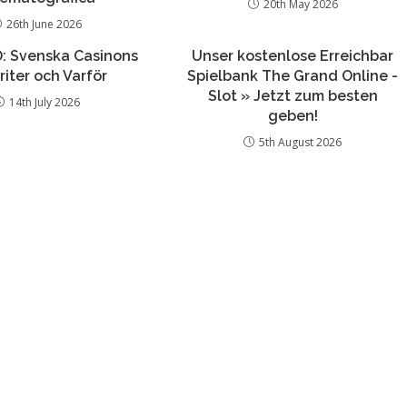
20th May 2026
26th June 2026
O: Svenska Casinons
Unser kostenlose Erreichbar
riter och Varför
Spielbank The Grand Online -
Slot » Jetzt zum besten
14th July 2026
geben!
5th August 2026