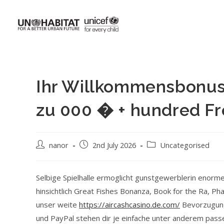
Ihr Willkommensbonus 
zu 000 � + hundred Fr
nanor
2nd July 2026
Uncategorised
Selbige Spielhalle ermoglicht gunstgewerblerin enorme
hinsichtlich Great Fishes Bonanza, Book for the Ra, Pha
unser weite
https://aircashcasino.de.com/
Bevorzugung 
und PayPal stehen dir je einfache unter anderem pas