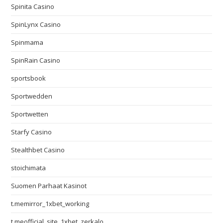
Spinita Casino
SpinLynx Casino
Spinmama
SpinRain Casino
sportsbook
Sportwedden
Sportwetten
Starfy Casino
Stealthbet Casino
stoichimata
Suomen Parhaat Kasinot
t.memirror_1xbet_working
t.meofficial_site_1xbet_zerkalo