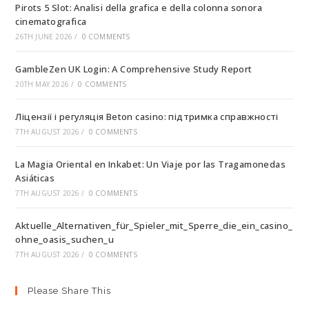
Pirots 5 Slot: Analisi della grafica e della colonna sonora
cinematografica
26TH JUNE 2026
/
0 COMMENTS
GambleZen UK Login: A Comprehensive Study Report
20TH MAY 2026
/
0 COMMENTS
Ліцензії і регуляція Beton casino: підтримка справжності
7TH AUGUST 2026
/
0 COMMENTS
La Magia Oriental en Inkabet: Un Viaje por las Tragamonedas
Asiáticas
7TH AUGUST 2026
/
0 COMMENTS
Aktuelle_Alternativen_für_Spieler_mit_Sperre_die_ein_casino_
ohne_oasis_suchen_u
7TH AUGUST 2026
/
0 COMMENTS
Please Share This