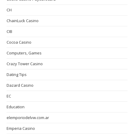
CH
ChainLuck Casino
CIB
Cocoa Casino
Computers, Games
Crazy Tower Сasino
Dating Tips
Dazard Casino
EC
Education
elemporiodelvw.com.ar
Emperia Casino