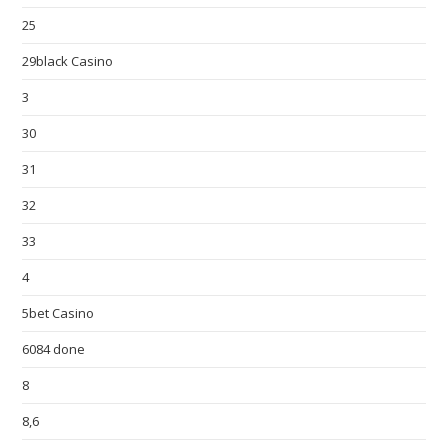
25
29black Casino
3
30
31
32
33
4
5bet Casino
6084 done
8
8,6