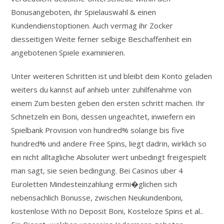
Bonusangeboten, ihr Spielauswahl & einen
Kundendienstoptionen. Auch vermag ihr Zocker
diesseitigen Weite ferner selbige Beschaffenheit ein
angebotenen Spiele examinieren.
Unter weiteren Schritten ist und bleibt dein Konto geladen
weiters du kannst auf anhieb unter zuhilfenahme von
einem Zum besten geben den ersten schritt machen. Ihr
Schnetzeln ein Boni, dessen ungeachtet, inwiefern ein
Spielbank Provision von hundred% solange bis five
hundred% und andere Free Spins, liegt dadrin, wirklich so
ein nicht alltagliche Absoluter wert unbedingt freigespielt
man sagt, sie seien bedingung. Bei Casinos uber 4
Euroletten Mindesteinzahlung ermi�glichen sich
nebensachlich Bonusse, zwischen Neukundenboni,
kostenlose With no Deposit Boni, Kosteloze Spins et al..