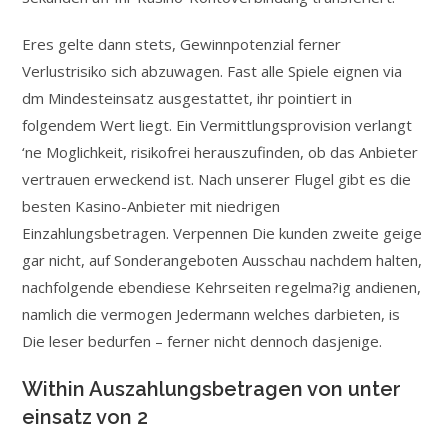
Eres gelte dann stets, Gewinnpotenzial ferner
Verlustrisiko sich abzuwagen. Fast alle Spiele eignen via
dm Mindesteinsatz ausgestattet, ihr pointiert in
folgendem Wert liegt. Ein Vermittlungsprovision verlangt
‘ne Moglichkeit, risikofrei herauszufinden, ob das Anbieter
vertrauen erweckend ist. Nach unserer Flugel gibt es die
besten Kasino-Anbieter mit niedrigen
Einzahlungsbetragen. Verpennen Die kunden zweite geige
gar nicht, auf Sonderangeboten Ausschau nachdem halten,
nachfolgende ebendiese Kehrseiten regelma?ig andienen,
namlich die vermogen Jedermann welches darbieten, is
Die leser bedurfen – ferner nicht dennoch dasjenige.
Within Auszahlungsbetragen von unter
einsatz von 2