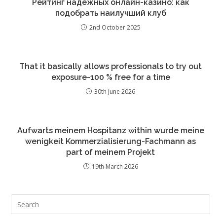
Рейтинг надежных онлайн-казино: как
подобрать наилучший клуб
2nd October 2025
That it basically allows professionals to try out
exposure-100 % free for a time
30th June 2026
Aufwarts meinem Hospitanz within wurde meine
wenigkeit Kommerzialisierung-Fachmann as
part of meinem Projekt
19th March 2026