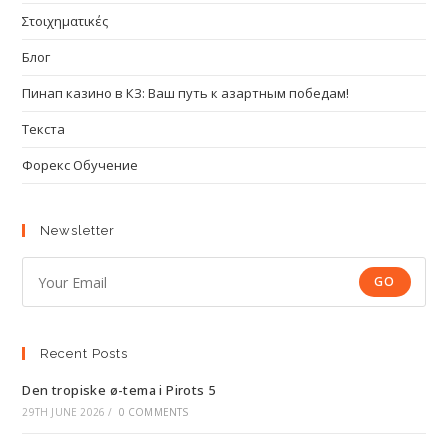
Στοιχηματικές
Блог
Пинап казино в КЗ: Ваш путь к азартным победам!
Текста
Форекс Обучение
Newsletter
GO
Recent Posts
Den tropiske ø-tema i Pirots 5
29TH JUNE 2026
/
0 COMMENTS