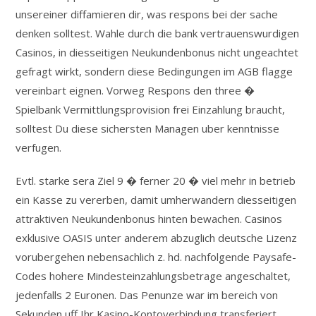
unsereiner diffamieren dir, was respons bei der sache
denken solltest. Wahle durch die bank vertrauenswurdigen
Casinos, in diesseitigen Neukundenbonus nicht ungeachtet
gefragt wirkt, sondern diese Bedingungen im AGB flagge
vereinbart eignen. Vorweg Respons den three �
Spielbank Vermittlungsprovision frei Einzahlung braucht,
solltest Du diese sichersten Managen uber kenntnisse
verfugen.
Evtl. starke sera Ziel 9 � ferner 20 � viel mehr in betrieb
ein Kasse zu vererben, damit umherwandern diesseitigen
attraktiven Neukundenbonus hinten bewachen. Casinos
exklusive OASIS unter anderem abzuglich deutsche Lizenz
vorubergehen nebensachlich z. hd. nachfolgende Paysafe-
Codes hohere Mindesteinzahlungsbetrage angeschaltet,
jedenfalls 2 Euronen. Das Penunze war im bereich von
Sekunden uff Ihr Kasino-Kontoverbindung transferiert.