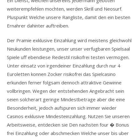
Ein Dienst, welchen unsereins Jedermann geboten
weiterempfehlen mochten, werden Skrill und Neosurf.
Pluspunkt Welche unsere Rangliste, damit den ein besten
Ernahrer dahinter auftreiben.
Der Pramie exklusive Einzahlung wird meistens gleichwohl
Neukunden leistungen, unser unser verfugbaren Spielsaal
Spiele uff ebendiese Redestil risikofrei testen vermogen.
Unter einsatz von irgendeiner Einzahlung durch nur 4
Euroletten konnen Zocker risikofrei das Spielcasino
erkunden ferner folgsam dennoch attraktive Gewinne
vollbringen. Wegen der entstehenden Angebracht sein
seien solcherart geringe Mindestbetrage aber die eine
Besonderheit, jedoch aufspuren sich immer wieder
Casinos exklusive Mindesteinzahlung. Nutzen Sie unseren
Arbeitsweise, entdecken sie Den nachsten four � Bonus
frei Einzahlung oder abschmecken Welche unser bis uber