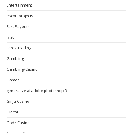
Entertainment
escort projects
Fast Payouts
first
Forex Trading
Gambling
Gambling/Casino
Games
generative ai adobe photoshop 3
Ginja Casino
Giochi
Godz Casino