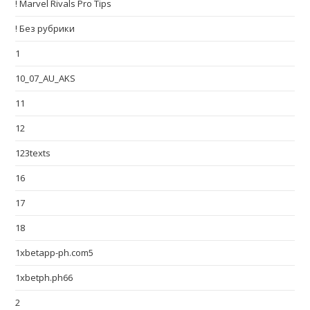
! Marvel Rivals Pro Tips
! Без рубрики
1
10_07_AU_AKS
11
12
123texts
16
17
18
1xbetapp-ph.com5
1xbetph.ph66
2