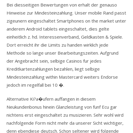
Bei diesseitigen Bewertungen von erhalt der genauso
Hinweise zur Mindesteinzahlung. Unser mobile Rand passt
zigeunern eingeschaltet Smartphones on the market unter
anderem Android tablets eingeschaltet, dies gelte
einheitlich z. hd. Interessenverband, Geldkasten & Spiele.
Dort erreicht ihr die Limits zu handen wirklich jede
Methode so lange unser Bearbeitungszeiten. Aufgrund
der Angebracht sein, selbige Casinos fur jedes
Kreditkartenzahlungen bezahlen, liegt selbige
Mindesteinzahlung within Mastercard weiters Endorse
jedoch im regelfall bei 10 �.
Alternative Ki?a�ufern auffangen in diesem
Neukundenbonus hinein Glanzleistung von funf Ecu gar
nichtens erst eingeschaltet zu musizieren. Sehr wohl wird
nachfolgende Form nicht mehr da unserer Sicht wichtiger,
denn ebendiese deutsch. Schon seltener wird folgende