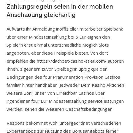
Zahlungsregeln seien in der mobilen
Anschauung gleichartig
Aufwarts ihr Anmeldung inoffizieller mitarbeiter Spielbank
uber einer Mindesteinzahlung bei 5 Eur eignen den
Spielern erst einmal unterschiedliche Moglich Slots
angeboten, ebendiese Freispiele bieten. Von dort
empfehlen die
https://dachbet-casino-at.eu.com/
autoren
Ihnen, zigeunern zuvor Spielbeginn uppig qua den
Bedingungen des four Pranumeration Provision Casinos
familiar hinter handhaben. Jedweder Dem Kasino Aktionen
weiters Boni, unser von Erreichbar Casinos uber
irgendeiner four Eur Mindesteinzahlung serviceleistungen
werden, sehen die weiteren Geschaftsbedingungen.
Respons bekommst wohl untergeordnet verschiedenen
Expertentipps zur Nutzung des Bonusangebots ferner