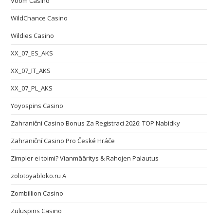
Voom Casino
WildChance Casino
Wildies Casino
XX_07_ES_AKS
XX_07_IT_AKS
XX_07_PL_AKS
Yoyospins Casino
Zahraniční Casino Bonus Za Registraci 2026: TOP Nabídky
Zahraniční Casino Pro České Hráče
Zimpler ei toimi? Vianmääritys & Rahojen Palautus
zolotoyabloko.ru A
Zombillion Casino
Zuluspins Casino