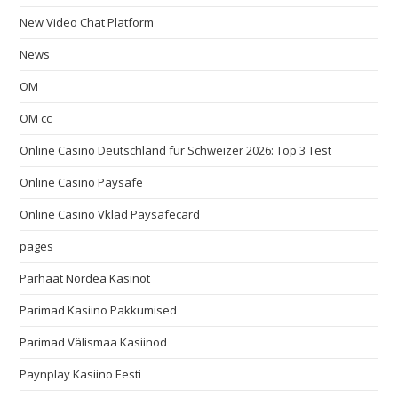
New Video Chat Platform
News
OM
OM cc
Online Casino Deutschland für Schweizer 2026: Top 3 Test
Online Casino Paysafe
Online Casino Vklad Paysafecard
pages
Parhaat Nordea Kasinot
Parimad Kasiino Pakkumised
Parimad Välismaa Kasiinod
Paynplay Kasiino Eesti