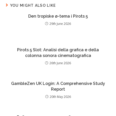
YOU MIGHT ALSO LIKE
Den tropiske ø-tema i Pirots 5
29th June 2026
Pirots 5 Slot: Analisi della grafica e della
colonna sonora cinematografica
26th June 2026
GambleZen UK Login: A Comprehensive Study
Report
20th May 2026