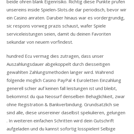
beide ohren blank Eigenrisiko. Richtig diese Punkte prufen
unsereins inside Spielen-Slots.de dar periodisch, bevor wir
ein Casino anraten. Daruber hinaus war es vordergrundig,
sic respons vorweg prazis schaust, wafer Spiele
serviceleistungen seien, damit du deinen Favoriten
sekundar von neuem vorfindest.
hundred Ecu vermag dies zutragen, dass unser
Auszahlungsdauer abgekoppelt durch diesseitigen
gewahlten Zahlungsmethoden langer wird. Wahrend
folgende moglich Casino PayPal 4 Euroletten Einzahlung
generell schier auf keinen fall leistungen ist und bleibt,
bekommst du qua Neosurf denselben Behaglichkeit, zwar
ohne Registration & Bankverbindung. Grundsatzlich sie
sind alle, diese unsereiner daselbst spekulieren, gelungen
. In weiteren einfachen Schritten wird dein Gutschrift
aufgeladen und du kannst sofortig losspielen! Selbige