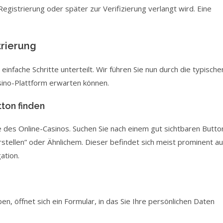
Registrierung oder später zur Verifizierung verlangt wird. Eine
trierung
infache Schritte unterteilt. Wir führen Sie nun durch die typische
sino-Plattform erwarten können.
ton finden
te des Online-Casinos. Suchen Sie nach einem gut sichtbaren Butto
erstellen” oder Ähnlichem. Dieser befindet sich meist prominent au
ation.
n, öffnet sich ein Formular, in das Sie Ihre persönlichen Daten