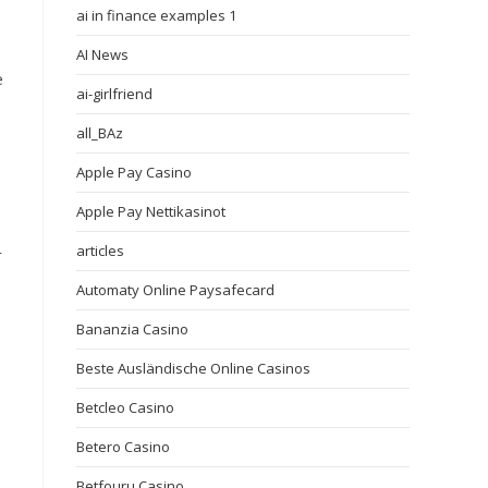
ai in finance examples 1
AI News
e
ai-girlfriend
all_BAz
Apple Pay Casino
Apple Pay Nettikasinot
articles
r
Automaty Online Paysafecard
Bananzia Casino
Beste Ausländische Online Casinos
Betcleo Casino
Betero Casino
Betfouru Casino