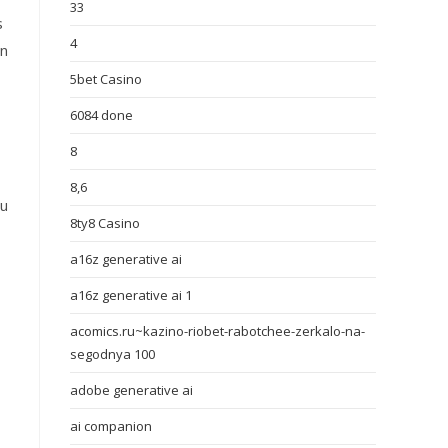
33
s
4
en
5bet Casino
6084 done
8
8,6
zu
8ty8 Casino
a16z generative ai
a16z generative ai 1
acomics.ru~kazino-riobet-rabotchee-zerkalo-na-
segodnya 100
adobe generative ai
ai companion