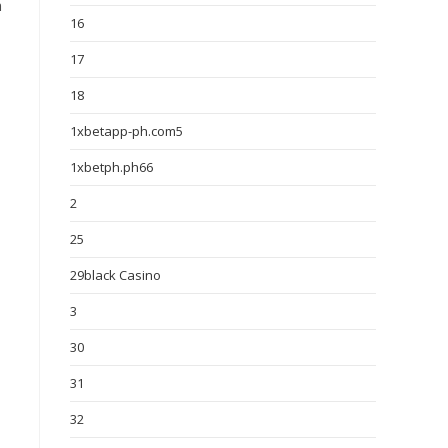
m
16
17
18
1xbetapp-ph.com5
1xbetph.ph66
2
25
29black Casino
3
30
31
32