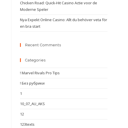
Chicken Road: Quick‑Hit Casino Actie voor de
Moderne Speler
Nya Expekt Online Casino: Allt du behöver veta för
en bra start
Recent Comments
Categories
! Marvel Rivals Pro Tips
! Без рубрики
1
10_07_AU_AKS
12
123texts