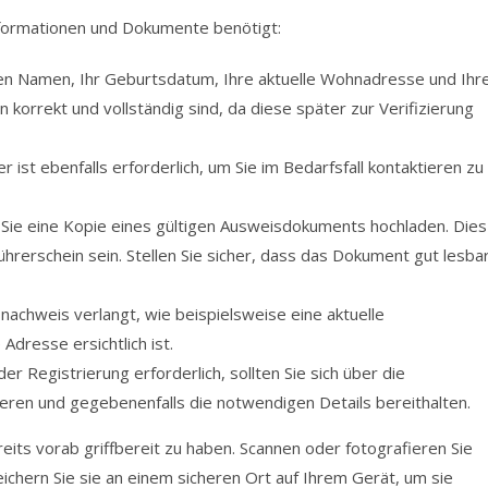
nformationen und Dokumente benötigt:
gen Namen, Ihr Geburtsdatum, Ihre aktuelle Wohnadresse und Ihr
 korrekt und vollständig sind, da diese später zur Verifizierung
ist ebenfalls erforderlich, um Sie im Bedarfsfall kontaktieren zu
Sie eine Kopie eines gültigen Ausweisdokuments hochladen. Dies
hrerschein sein. Stellen Sie sicher, dass das Dokument gut lesba
nachweis verlangt, wie beispielsweise eine aktuelle
dresse ersichtlich ist.
r Registrierung erforderlich, sollten Sie sich über die
ren und gegebenenfalls die notwendigen Details bereithalten.
its vorab griffbereit zu haben. Scannen oder fotografieren Sie
ichern Sie sie an einem sicheren Ort auf Ihrem Gerät, um sie