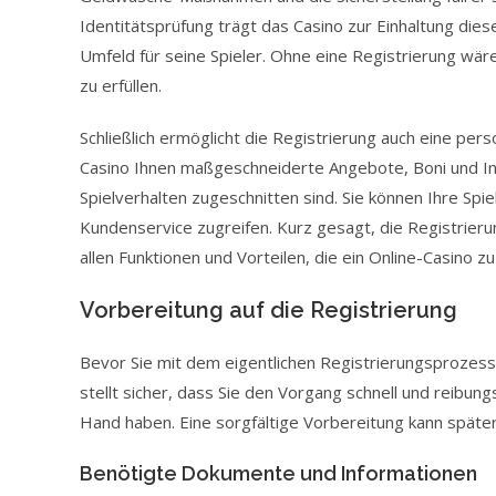
Identitätsprüfung trägt das Casino zur Einhaltung dies
Umfeld für seine Spieler. Ohne eine Registrierung wär
zu erfüllen.
Schließlich ermöglicht die Registrierung auch eine pers
Casino Ihnen maßgeschneiderte Angebote, Boni und Inf
Spielverhalten zugeschnitten sind. Sie können Ihre Spi
Kundenservice zugreifen. Kurz gesagt, die Registrieru
allen Funktionen und Vorteilen, die ein Online-Casino zu
Vorbereitung auf die Registrierung
Bevor Sie mit dem eigentlichen Registrierungsprozess 
stellt sicher, dass Sie den Vorgang schnell und reibun
Hand haben. Eine sorgfältige Vorbereitung kann spät
Benötigte Dokumente und Informationen