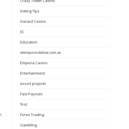
Crazy Tower Сasino
Dating Tips
Dazard Casino
EC
Education
elemporiodelvw.com.ar
Emperia Casino
Entertainment
escort projects
Fast Payouts
first
n
Forex Trading
Gambling