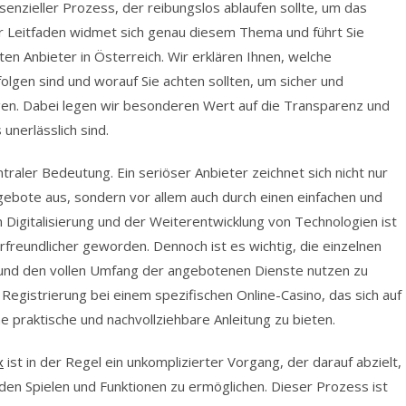
senzieller Prozess, der reibungslos ablaufen sollte, um das
ser Leitfaden widmet sich genau diesem Thema und führt Sie
en Anbieter in Österreich. Wir erklären Ihnen, welche
olgen sind und worauf Sie achten sollten, um sicher und
igen. Dabei legen wir besonderen Wert auf die Transparenz und
 unerlässlich sind.
traler Bedeutung. Ein seriöser Anbieter zeichnet sich nicht nur
gebote aus, sondern vor allem auch durch einen einfachen und
Digitalisierung und der Weiterentwicklung von Technologien ist
freundlicher geworden. Dennoch ist es wichtig, die einzelnen
 und den vollen Umfang der angebotenen Dienste nutzen zu
 Registrierung bei einem spezifischen Online-Casino, das sich auf
e praktische und nachvollziehbare Anleitung zu bieten.
x
ist in der Regel ein unkomplizierter Vorgang, der darauf abzielt,
 den Spielen und Funktionen zu ermöglichen. Dieser Prozess ist