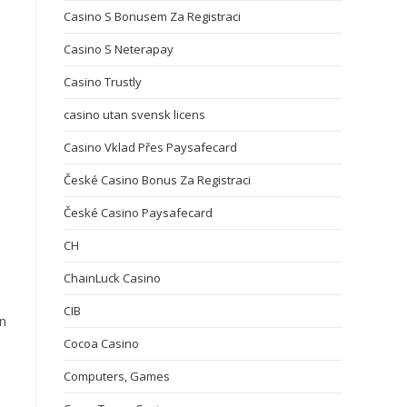
Casino S Bonusem Za Registraci
Casino S Neterapay
Casino Trustly
casino utan svensk licens
Casino Vklad Přes Paysafecard
České Casino Bonus Za Registraci
České Casino Paysafecard
CH
ChainLuck Casino
CIB
n
Cocoa Casino
Computers, Games