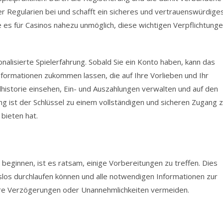
er Regularien bei und schafft ein sicheres und vertrauenswürdige
e es für Casinos nahezu unmöglich, diese wichtigen Verpflichtung
onalisierte Spielerfahrung. Sobald Sie ein Konto haben, kann das
ormationen zukommen lassen, die auf Ihre Vorlieben und Ihr
elhistorie einsehen, Ein- und Auszahlungen verwalten und auf den
ng ist der Schlüssel zu einem vollständigen und sicheren Zugang 
 bieten hat.
beginnen, ist es ratsam, einige Vorbereitungen zu treffen. Dies
gslos durchlaufen können und alle notwendigen Informationen zur
ere Verzögerungen oder Unannehmlichkeiten vermeiden.