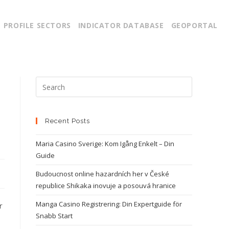
PROFILE SECTORS
INDICATOR DATABASE
GEOPORTAL
Recent Posts
Maria Casino Sverige: Kom Igång Enkelt – Din
Guide
Budoucnost online hazardních her v České
republice Shikaka inovuje a posouvá hranice
Manga Casino Registrering: Din Expertguide för
r
Snabb Start