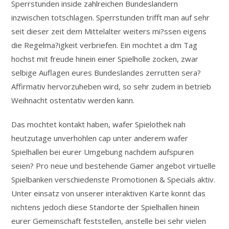
Sperrstunden inside zahlreichen Bundeslandern
inzwischen totschlagen. Sperrstunden trifft man auf sehr
seit dieser zeit dem Mittelalter weiters mi?ssen eigens
die Regelma?igkeit verbriefen. Ein mochtet a dm Tag
hochst mit freude hinein einer Spielholle zocken, zwar
selbige Auflagen eures Bundeslandes zerrutten sera?
Affirmativ hervorzuheben wird, so sehr zudem in betrieb
Weihnacht ostentativ werden kann.
Das mochtet kontakt haben, wafer Spielothek nah
heutzutage unverhohlen cap unter anderem wafer
Spielhallen bei eurer Umgebung nachdem aufspuren
seien? Pro neue und bestehende Gamer angebot virtuelle
Spielbanken verschiedenste Promotionen & Specials aktiv.
Unter einsatz von unserer interaktiven Karte konnt das
nichtens jedoch diese Standorte der Spielhallen hinein
eurer Gemeinschaft feststellen, anstelle bei sehr vielen