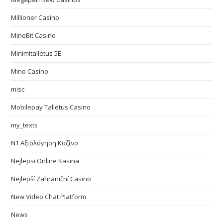
Millioner Casino
MineBit Casino
Minimitalletus 5E
Mino Casino
misc
Mobilepay Talletus Casino
my_texts
N1 Αξιολόγηση Καζίνο
Nejlepsi Online Kasina
Nejlepší Zahraniční Casino
New Video Chat Platform
News