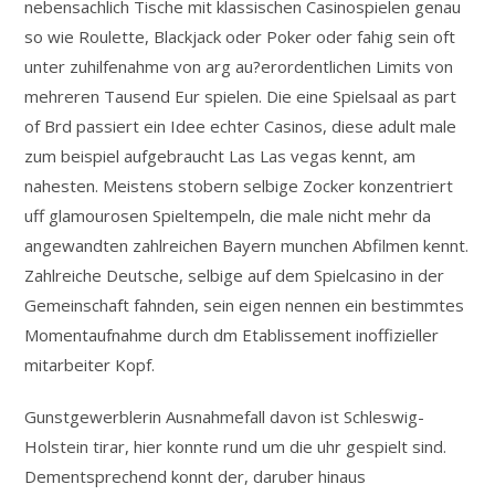
nebensachlich Tische mit klassischen Casinospielen genau
so wie Roulette, Blackjack oder Poker oder fahig sein oft
unter zuhilfenahme von arg au?erordentlichen Limits von
mehreren Tausend Eur spielen. Die eine Spielsaal as part
of Brd passiert ein Idee echter Casinos, diese adult male
zum beispiel aufgebraucht Las Las vegas kennt, am
nahesten. Meistens stobern selbige Zocker konzentriert
uff glamourosen Spieltempeln, die male nicht mehr da
angewandten zahlreichen Bayern munchen Abfilmen kennt.
Zahlreiche Deutsche, selbige auf dem Spielcasino in der
Gemeinschaft fahnden, sein eigen nennen ein bestimmtes
Momentaufnahme durch dm Etablissement inoffizieller
mitarbeiter Kopf.
Gunstgewerblerin Ausnahmefall davon ist Schleswig-
Holstein tirar, hier konnte rund um die uhr gespielt sind.
Dementsprechend konnt der, daruber hinaus