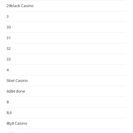
29black Casino
3
30
31
32
33
4
5bet Casino
6084 done
8
8,6
8ty8 Casino