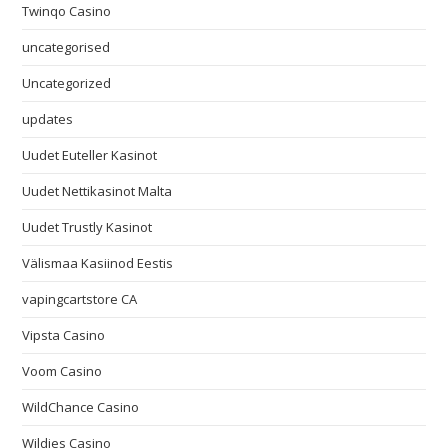
Twinqo Casino
uncategorised
Uncategorized
updates
Uudet Euteller Kasinot
Uudet Nettikasinot Malta
Uudet Trustly Kasinot
Välismaa Kasiinod Eestis
vapingcartstore CA
Vipsta Casino
Voom Casino
WildChance Casino
Wildies Casino