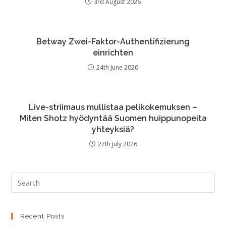
3rd August 2026
Betway Zwei-Faktor-Authentifizierung
einrichten
24th June 2026
Live-striimaus mullistaa pelikokemuksen –
Miten Shotz hyödyntää Suomen huippunopeita
yhteyksiä?
27th July 2026
Recent Posts