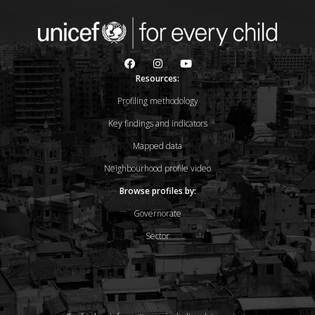
Resources:
Profiling methodology
Key findings and indicators
Mapped data
Neighbourhood profile video
Browse profiles by:
Governorate
Sector