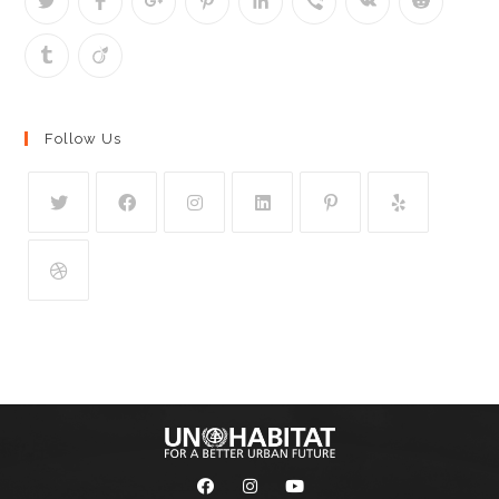
Follow Us