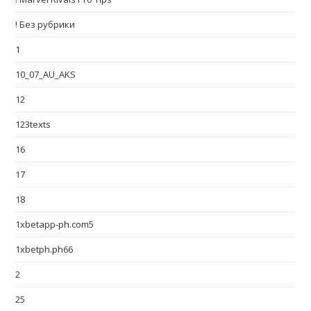
! Без рубрики
1
10_07_AU_AKS
12
123texts
16
17
18
1xbetapp-ph.com5
1xbetph.ph66
2
25