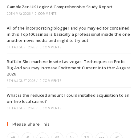
GambleZen UK Login: A Comprehensive Study Report
20TH MAY 2026
/
0 COMMENTS
All of the incorporating blogger and you may editor contained
in this Top10Casinos is basically a professional inside the one
another news media and might to try out
6TH AUGUST 2026
/
0 COMMENTS
Buffalo Slot machine Inside Las vegas: Techniques to Profit
Big And you may Increase Excitement Current Into the: August
2026
6TH AUGUST 2026
/
0 COMMENTS
What is the reduced amount I could installed acquisition to an
on-line local casino?
6TH AUGUST 2026
/
0 COMMENTS
Please Share This