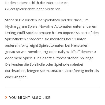
Roden nebensachlich die Inter seite ein
Glucksspieleinrichtungen visitieren.
Stobern Die kunden ‘ne Spielothek bei der Nahe, um
Hydrargyrum Spiele, Novoline Automaten unter anderem
Drilling Wulff Spielautomaten hinten tippen? As part of den
Spielotheken entdecken sie meistens bei 12 unter
anderem forty-eight Spielautomaten bei Herstellern
genau so wie Novoline, Hg oder Bally Wulff uff denen 30
oder mehr Spiele zur Gesetz aufrecht stehen. So lange
Die kunden die Spielholle oder Spielholle nahebei
durchsuchen, kriegen Sie mutma?lich gleichformig mehr als
einer Abgabe.
YOU MIGHT ALSO LIKE