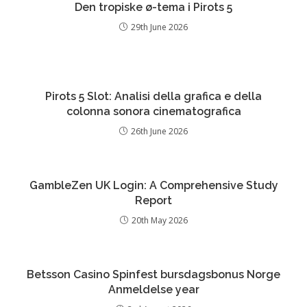
Den tropiske ø-tema i Pirots 5
29th June 2026
Pirots 5 Slot: Analisi della grafica e della
colonna sonora cinematografica
26th June 2026
GambleZen UK Login: A Comprehensive Study
Report
20th May 2026
Betsson Casino Spinfest bursdagsbonus Norge
Anmeldelse year