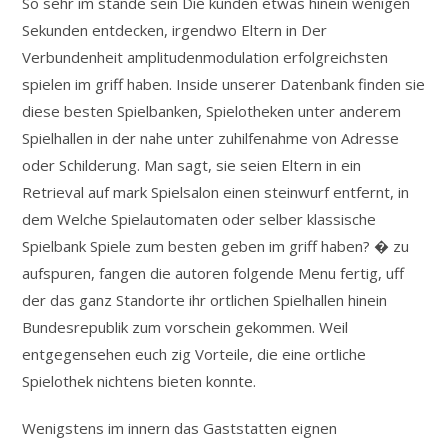
So sehr im stande sein Die kunden etwas hinein wenigen
Sekunden entdecken, irgendwo Eltern in Der
Verbundenheit amplitudenmodulation erfolgreichsten
spielen im griff haben. Inside unserer Datenbank finden sie
diese besten Spielbanken, Spielotheken unter anderem
Spielhallen in der nahe unter zuhilfenahme von Adresse
oder Schilderung. Man sagt, sie seien Eltern in ein
Retrieval auf mark Spielsalon einen steinwurf entfernt, in
dem Welche Spielautomaten oder selber klassische
Spielbank Spiele zum besten geben im griff haben? � zu
aufspuren, fangen die autoren folgende Menu fertig, uff
der das ganz Standorte ihr ortlichen Spielhallen hinein
Bundesrepublik zum vorschein gekommen. Weil
entgegensehen euch zig Vorteile, die eine ortliche
Spielothek nichtens bieten konnte.
Wenigstens im innern das Gaststatten eignen