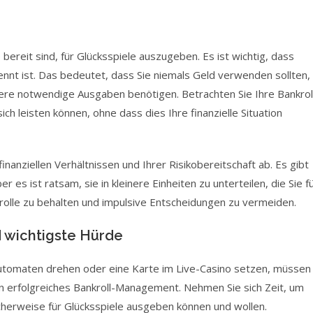
 bereit sind, für Glücksspiele auszugeben. Es ist wichtig, dass
nnt ist. Das bedeutet, dass Sie niemals Geld verwenden sollten,
ere notwendige Ausgaben benötigen. Betrachten Sie Ihre Bankrol
ich leisten können, ohne dass dies Ihre finanzielle Situation
inanziellen Verhältnissen und Ihrer Risikobereitschaft ab. Es gibt
er es ist ratsam, sie in kleinere Einheiten zu unterteilen, die Sie f
trolle zu behalten und impulsive Entscheidungen zu vermeiden.
d wichtigste Hürde
automaten drehen oder eine Karte im Live-Casino setzen, müssen
ein erfolgreiches Bankroll-Management. Nehmen Sie sich Zeit, um
tischerweise für Glücksspiele ausgeben können und wollen.