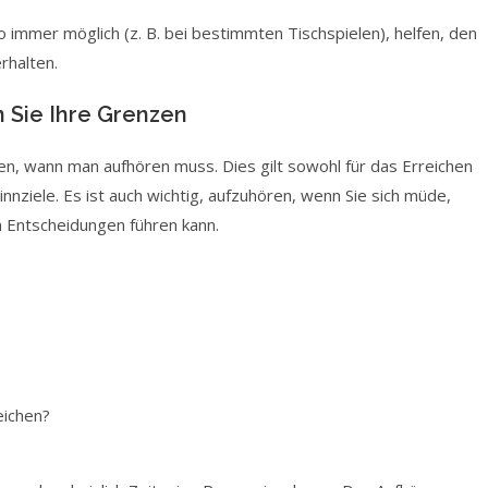
immer möglich (z. B. bei bestimmten Tischspielen), helfen, den
rhalten.
 Sie Ihre Grenzen
n, wann man aufhören muss. Dies gilt sowohl für das Erreichen
innziele. Es ist auch wichtig, aufzuhören, wenn Sie sich müde,
n Entscheidungen führen kann.
eichen?