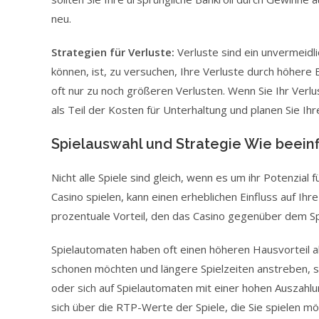
neu.
Strategien für Verluste:
Verluste sind ein unvermeidli
können, ist, zu versuchen, Ihre Verluste durch höhere 
oft nur zu noch größeren Verlusten. Wenn Sie Ihr Verlus
als Teil der Kosten für Unterhaltung und planen Sie Ihr
Spielauswahl und Strategie Wie beeinf
Nicht alle Spiele sind gleich, wenn es um ihr Potenzial 
Casino spielen, kann einen erheblichen Einfluss auf Ihr
prozentuale Vorteil, den das Casino gegenüber dem Spi
Spielautomaten haben oft einen höheren Hausvorteil al
schonen möchten und längere Spielzeiten anstreben, s
oder sich auf Spielautomaten mit einer hohen Auszahlu
sich über die RTP-Werte der Spiele, die Sie spielen mö