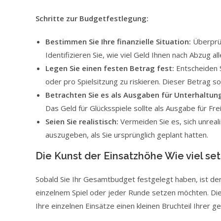
Schritte zur Budgetfestlegung:
Bestimmen Sie Ihre finanzielle Situation:
Überprüf
Identifizieren Sie, wie viel Geld Ihnen nach Abzug a
Legen Sie einen festen Betrag fest:
Entscheiden S
oder pro Spielsitzung zu riskieren. Dieser Betrag s
Betrachten Sie es als Ausgaben für Unterhaltun
Das Geld für Glücksspiele sollte als Ausgabe für F
Seien Sie realistisch:
Vermeiden Sie es, sich unreali
auszugeben, als Sie ursprünglich geplant hatten.
Die Kunst der Einsatzhöhe Wie viel set
Sobald Sie Ihr Gesamtbudget festgelegt haben, ist der
einzelnem Spiel oder jeder Runde setzen möchten. Dies 
Ihre einzelnen Einsätze einen kleinen Bruchteil Ihrer 