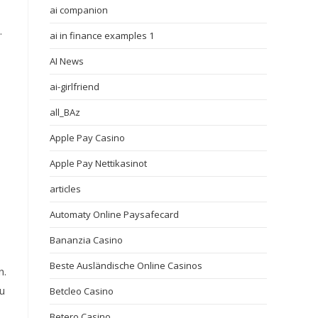
ai companion
.
ai in finance examples 1
AI News
ai-girlfriend
all_BAz
Apple Pay Casino
Apple Pay Nettikasinot
articles
Automaty Online Paysafecard
Bananzia Casino
Beste Ausländische Online Casinos
n.
zu
Betcleo Casino
Betero Casino