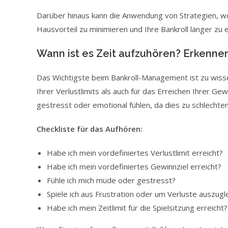
Darüber hinaus kann die Anwendung von Strategien, wo 
Hausvorteil zu minimieren und Ihre Bankroll länger zu e
Wann ist es Zeit aufzuhören? Erkennen
Das Wichtigste beim Bankroll-Management ist zu wisse
Ihrer Verlustlimits als auch für das Erreichen Ihrer Gew
gestresst oder emotional fühlen, da dies zu schlechte
Checkliste für das Aufhören:
Habe ich mein vordefiniertes Verlustlimit erreicht?
Habe ich mein vordefiniertes Gewinnziel erreicht?
Fühle ich mich müde oder gestresst?
Spiele ich aus Frustration oder um Verluste auszugl
Habe ich mein Zeitlimit für die Spielsitzung erreicht?