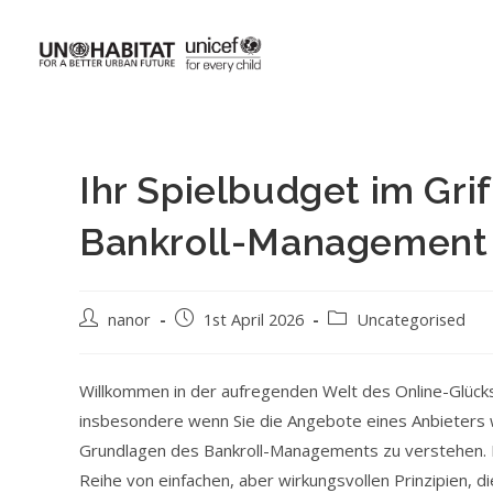
Ihr Spielbudget im Gri
Bankroll-Management i
nanor
1st April 2026
Uncategorised
Willkommen in der aufregenden Welt des Online-Glückss
insbesondere wenn Sie die Angebote eines Anbieters
Grundlagen des Bankroll-Managements zu verstehen. Di
Reihe von einfachen, aber wirkungsvollen Prinzipien, 