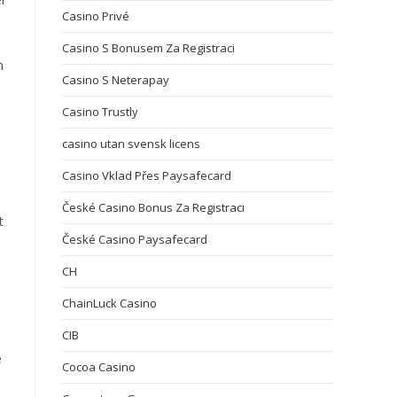
Casino Privé
Casino S Bonusem Za Registraci
n
Casino S Neterapay
Casino Trustly
casino utan svensk licens
Casino Vklad Přes Paysafecard
České Casino Bonus Za Registraci
t
České Casino Paysafecard
CH
ChainLuck Casino
CIB
e
Cocoa Casino