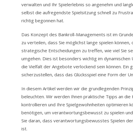
verwalten und Ihr Spielerlebnis so angenehm und lang
selbst die aufregendste Spielsitzung schnell zu Frust
richtig begonnen hat.
Das Konzept des Bankroll-Managements ist im Grunde 
zu verteilen, dass Sie möglichst lange spielen können,
strategische Entscheidungen zu treffen, wie viel Sie 
umgehen. Dies ist besonders wichtig im dynamischen U
die Vielfalt der Angebote verlockend sein können. Ein
sicherzustellen, dass das Glücksspiel eine Form der Unt
In diesem Artikel werden wir die grundlegenden Prinzi
beleuchten. Wir werden Ihnen praktische Tipps an die 
kontrollieren und Ihre Spielgewohnheiten optimieren kö
benötigen, um verantwortungsbewusst zu spielen und 
Sie daran, dass verantwortungsbewusstes Spielen der S
ist.