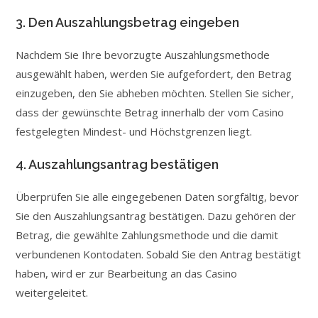
3. Den Auszahlungsbetrag eingeben
Nachdem Sie Ihre bevorzugte Auszahlungsmethode
ausgewählt haben, werden Sie aufgefordert, den Betrag
einzugeben, den Sie abheben möchten. Stellen Sie sicher,
dass der gewünschte Betrag innerhalb der vom Casino
festgelegten Mindest- und Höchstgrenzen liegt.
4. Auszahlungsantrag bestätigen
Überprüfen Sie alle eingegebenen Daten sorgfältig, bevor
Sie den Auszahlungsantrag bestätigen. Dazu gehören der
Betrag, die gewählte Zahlungsmethode und die damit
verbundenen Kontodaten. Sobald Sie den Antrag bestätigt
haben, wird er zur Bearbeitung an das Casino
weitergeleitet.