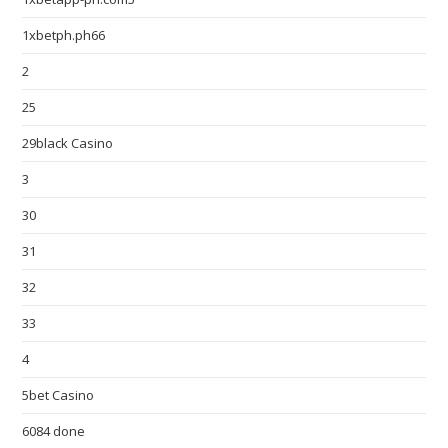
1xbetph.ph66
2
25
29black Casino
3
30
31
32
33
4
5bet Casino
6084 done