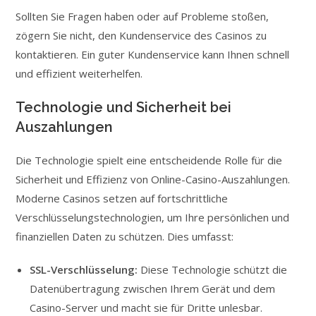
Sollten Sie Fragen haben oder auf Probleme stoßen,
zögern Sie nicht, den Kundenservice des Casinos zu
kontaktieren. Ein guter Kundenservice kann Ihnen schnell
und effizient weiterhelfen.
Technologie und Sicherheit bei
Auszahlungen
Die Technologie spielt eine entscheidende Rolle für die
Sicherheit und Effizienz von Online-Casino-Auszahlungen.
Moderne Casinos setzen auf fortschrittliche
Verschlüsselungstechnologien, um Ihre persönlichen und
finanziellen Daten zu schützen. Dies umfasst:
SSL-Verschlüsselung:
Diese Technologie schützt die
Datenübertragung zwischen Ihrem Gerät und dem
Casino-Server und macht sie für Dritte unlesbar.