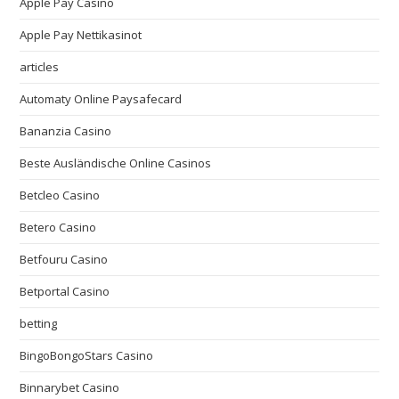
Apple Pay Casino
Apple Pay Nettikasinot
articles
Automaty Online Paysafecard
Bananzia Casino
Beste Ausländische Online Casinos
Betcleo Casino
Betero Casino
Betfouru Casino
Betportal Casino
betting
BingoBongoStars Casino
Binnarybet Casino