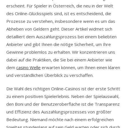
erscheint. Für Spieler in Österreich, die neu in der Welt
des Online-Glücksspiels sind, ist es entscheidend, die
Prozesse zu verstehen, insbesondere wenn es um das
Abheben von Geldern geht. Dieser Artikel widmet sich
detailliert dem Auszahlungsprozess bei einem beliebten
Anbieter und gibt Ihnen die nötige Sicherheit, um Ihre
Gewinne problemlos zu erhalten. Wir konzentrieren uns
dabei auf die Praktiken, die Sie bei einem Anbieter wie
dem
casino Welle
erwarten können, um Ihnen einen klaren
und verständlichen Überblick zu verschaffen.
Die Wahl des richtigen Online-Casinos ist der erste Schritt
zu einem positiven Spielerlebnis. Neben der Spielauswahl,
den Boni und der Benutzeroberfläche ist die Transparenz
und Effizienz des Auszahlungsprozesses von größter
Bedeutung. Niemand möchte nach einem erfolgreichen
Spieltag stundenlang auf sein Geld warten oder sich durch