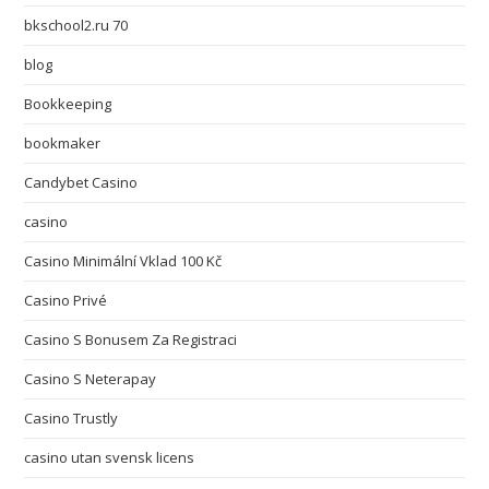
bkschool2.ru 70
blog
Bookkeeping
bookmaker
Candybet Casino
casino
Casino Minimální Vklad 100 Kč
Casino Privé
Casino S Bonusem Za Registraci
Casino S Neterapay
Casino Trustly
casino utan svensk licens