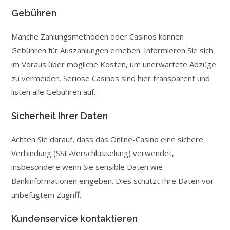
Gebühren
Manche Zahlungsmethoden oder Casinos können
Gebühren für Auszahlungen erheben. Informieren Sie sich
im Voraus über mögliche Kosten, um unerwartete Abzüge
zu vermeiden. Seriöse Casinos sind hier transparent und
listen alle Gebühren auf.
Sicherheit Ihrer Daten
Achten Sie darauf, dass das Online-Casino eine sichere
Verbindung (SSL-Verschlüsselung) verwendet,
insbesondere wenn Sie sensible Daten wie
Bankinformationen eingeben. Dies schützt Ihre Daten vor
unbefugtem Zugriff.
Kundenservice kontaktieren