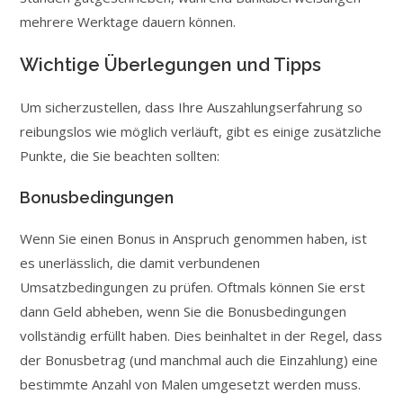
mehrere Werktage dauern können.
Wichtige Überlegungen und Tipps
Um sicherzustellen, dass Ihre Auszahlungserfahrung so
reibungslos wie möglich verläuft, gibt es einige zusätzliche
Punkte, die Sie beachten sollten:
Bonusbedingungen
Wenn Sie einen Bonus in Anspruch genommen haben, ist
es unerlässlich, die damit verbundenen
Umsatzbedingungen zu prüfen. Oftmals können Sie erst
dann Geld abheben, wenn Sie die Bonusbedingungen
vollständig erfüllt haben. Dies beinhaltet in der Regel, dass
der Bonusbetrag (und manchmal auch die Einzahlung) eine
bestimmte Anzahl von Malen umgesetzt werden muss.