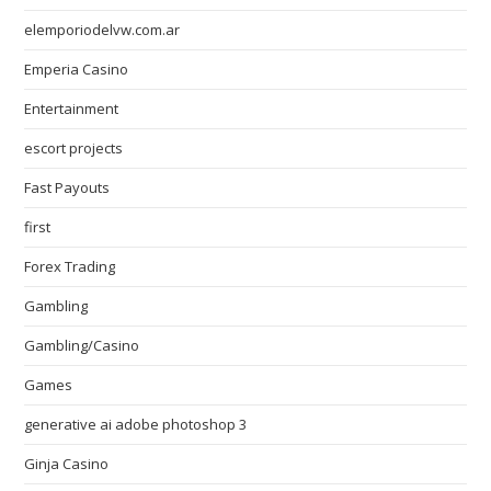
elemporiodelvw.com.ar
Emperia Casino
Entertainment
escort projects
Fast Payouts
first
Forex Trading
Gambling
Gambling/Casino
Games
generative ai adobe photoshop 3
Ginja Casino