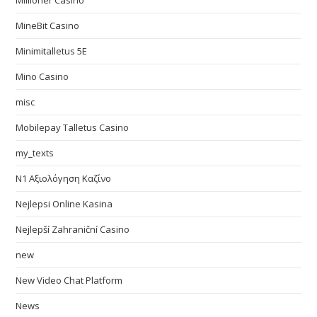
Millioner Casino
MineBit Casino
Minimitalletus 5E
Mino Casino
misc
Mobilepay Talletus Casino
my_texts
N1 Αξιολόγηση Καζίνο
Nejlepsi Online Kasina
Nejlepší Zahraniční Casino
new
New Video Chat Platform
News