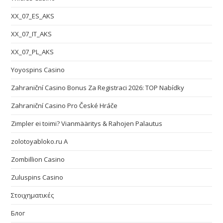
XX_07_ES_AKS
XX_07_IT_AKS
XX_07_PL_AKS
Yoyospins Casino
Zahraniční Casino Bonus Za Registraci 2026: TOP Nabídky
Zahraniční Casino Pro České Hráče
Zimpler ei toimi? Vianmääritys & Rahojen Palautus
zolotoyabloko.ru A
Zombillion Casino
Zuluspins Casino
Στοιχηματικές
Блог