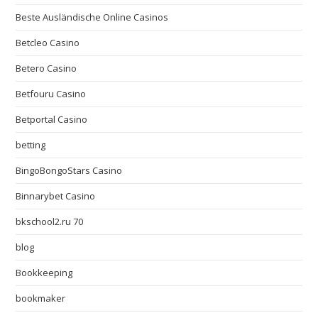
Beste Ausländische Online Casinos
Betcleo Casino
Betero Casino
Betfouru Casino
Betportal Casino
betting
BingoBongoStars Casino
Binnarybet Casino
bkschool2.ru 70
blog
Bookkeeping
bookmaker