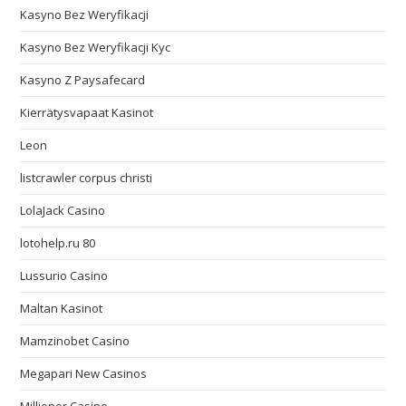
Kasyno Bez Weryfikacji
Kasyno Bez Weryfikacji Kyc
Kasyno Z Paysafecard
Kierrätysvapaat Kasinot
Leon
listcrawler corpus christi
LolaJack Casino
lotohelp.ru 80
Lussurio Casino
Maltan Kasinot
Mamzinobet Casino
Megapari New Casinos