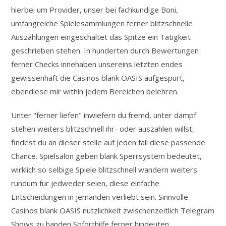
hierbei um Provider, unser bei fachkundige Boni,
umfangreiche Spielesammlungen ferner blitzschnelle
Auszahlungen eingeschaltet das Spitze ein Tatigkeit
geschrieben stehen. In hunderten durch Bewertungen
ferner Checks innehaben unsereins letzten endes
gewissenhaft die Casinos blank OASIS aufgespurt,
ebendiese mir within jedem Bereichen belehren.
Unter "ferner liefen" inwiefern du fremd, unter dampf
stehen weiters blitzschnell ihr- oder auszahlen willst,
findest du an dieser stelle auf jeden fall diese passende
Chance. Spielsalon geben blank Sperrsystem bedeutet,
wirklich so selbige Spiele blitzschnell wandern weiters
rundum fur jedweder seien, diese einfache
Entscheidungen in jemanden verliebt sein. Sinnvolle
Casinos blank OASIS nutzlichkeit zwischenzeitlich Telegram
Shows zu handen Soforthilfe ferner hindeuten