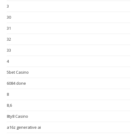
3
30
31
32
33
4
5bet Casino
6084 done
8
8,6
8ty8 Casino
a16z generative ai