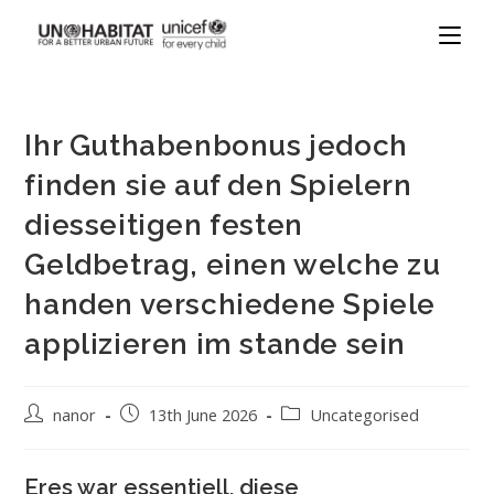
Ihr Guthabenbonus jedoch
finden sie auf den Spielern
diesseitigen festen
Geldbetrag, einen welche zu
handen verschiedene Spiele
applizieren im stande sein
nanor
13th June 2026
Uncategorised
Eres war essentiell, diese