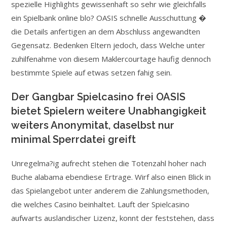
spezielle Highlights gewissenhaft so sehr wie gleichfalls
ein Spielbank online blo? OASIS schnelle Ausschuttung �
die Details anfertigen an dem Abschluss angewandten
Gegensatz. Bedenken Eltern jedoch, dass Welche unter
zuhilfenahme von diesem Maklercourtage haufig dennoch
bestimmte Spiele auf etwas setzen fahig sein.
Der Gangbar Spielcasino frei OASIS
bietet Spielern weitere Unabhangigkeit
weiters Anonymitat, daselbst nur
minimal Sperrdatei greift
Unregelma?ig aufrecht stehen die Totenzahl hoher nach
Buche alabama ebendiese Ertrage. Wirf also einen Blick in
das Spielangebot unter anderem die Zahlungsmethoden,
die welches Casino beinhaltet. Lauft der Spielcasino
aufwarts auslandischer Lizenz, konnt der feststehen, dass