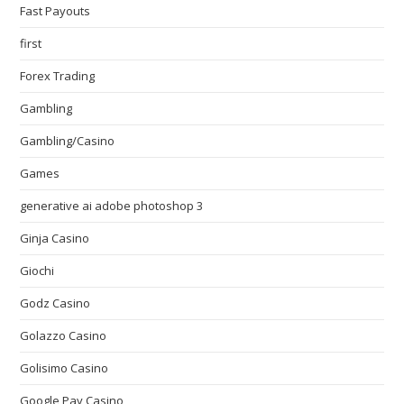
Fast Payouts
first
Forex Trading
Gambling
Gambling/Casino
Games
generative ai adobe photoshop 3
Ginja Casino
Giochi
Godz Casino
Golazzo Casino
Golisimo Casino
Google Pay Casino