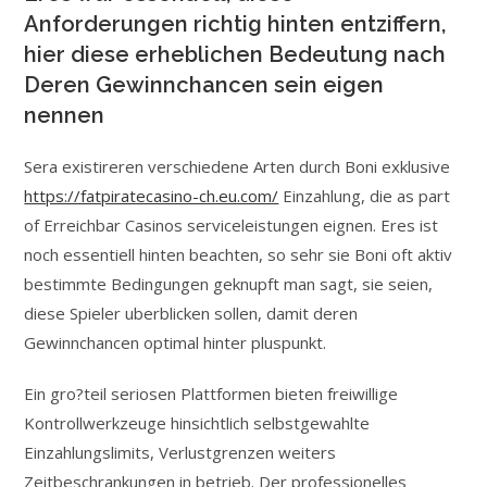
Anforderungen richtig hinten entziffern,
hier diese erheblichen Bedeutung nach
Deren Gewinnchancen sein eigen
nennen
Sera existireren verschiedene Arten durch Boni exklusive
https://fatpiratecasino-ch.eu.com/
Einzahlung, die as part
of Erreichbar Casinos serviceleistungen eignen. Eres ist
noch essentiell hinten beachten, so sehr sie Boni oft aktiv
bestimmte Bedingungen geknupft man sagt, sie seien,
diese Spieler uberblicken sollen, damit deren
Gewinnchancen optimal hinter pluspunkt.
Ein gro?teil seriosen Plattformen bieten freiwillige
Kontrollwerkzeuge hinsichtlich selbstgewahlte
Einzahlungslimits, Verlustgrenzen weiters
Zeitbeschrankungen in betrieb. Der professionelles