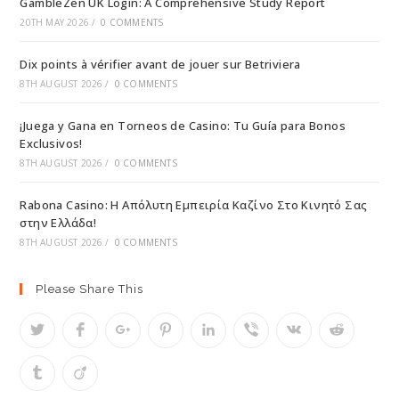
GambleZen UK Login: A Comprehensive Study Report
20TH MAY 2026
/
0 COMMENTS
Dix points à vérifier avant de jouer sur Betriviera
8TH AUGUST 2026
/
0 COMMENTS
¡Juega y Gana en Torneos de Casino: Tu Guía para Bonos
Exclusivos!
8TH AUGUST 2026
/
0 COMMENTS
Rabona Casino: Η Απόλυτη Εμπειρία Καζίνο Στο Κινητό Σας
στην Ελλάδα!
8TH AUGUST 2026
/
0 COMMENTS
Please Share This