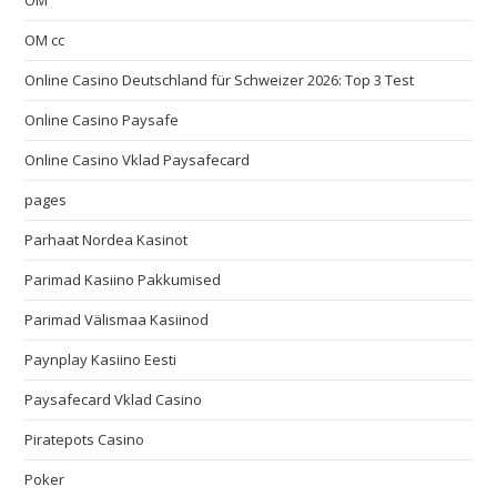
OM
OM cc
Online Casino Deutschland für Schweizer 2026: Top 3 Test
Online Casino Paysafe
Online Casino Vklad Paysafecard
pages
Parhaat Nordea Kasinot
Parimad Kasiino Pakkumised
Parimad Välismaa Kasiinod
Paynplay Kasiino Eesti
Paysafecard Vklad Casino
Piratepots Casino
Poker