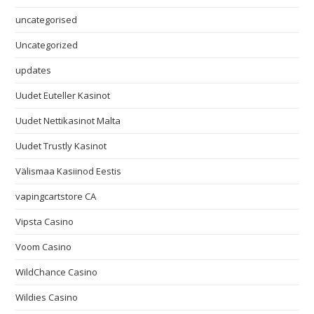
uncategorised
Uncategorized
updates
Uudet Euteller Kasinot
Uudet Nettikasinot Malta
Uudet Trustly Kasinot
Välismaa Kasiinod Eestis
vapingcartstore CA
Vipsta Casino
Voom Casino
WildChance Casino
Wildies Casino