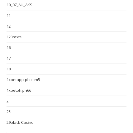
10_07_AU_AKS
11
12
123texts
16
17
18
1xbetapp-ph.com5
1xbetph.ph66
2
25
29black Casino