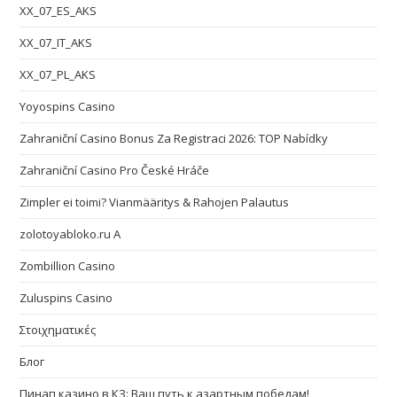
XX_07_ES_AKS
XX_07_IT_AKS
XX_07_PL_AKS
Yoyospins Casino
Zahraniční Casino Bonus Za Registraci 2026: TOP Nabídky
Zahraniční Casino Pro České Hráče
Zimpler ei toimi? Vianmääritys & Rahojen Palautus
zolotoyabloko.ru A
Zombillion Casino
Zuluspins Casino
Στοιχηματικές
Блог
Пинап казино в КЗ: Ваш путь к азартным победам!