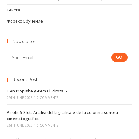
Текста
Форекс Обучение
Newsletter
GO
Recent Posts
Den tropiske ø-tema i Pirots 5
29TH JUNE 2026
/
0 COMMENTS
Pirots 5 Slot: Analisi della grafica e della colonna sonora
cinematografica
26TH JUNE 2026
/
0 COMMENTS