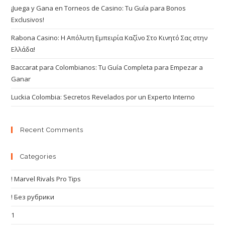
¡Juega y Gana en Torneos de Casino: Tu Guía para Bonos
Exclusivos!
Rabona Casino: Η Απόλυτη Εμπειρία Καζίνο Στο Κινητό Σας στην
Ελλάδα!
Baccarat para Colombianos: Tu Guía Completa para Empezar a
Ganar
Luckia Colombia: Secretos Revelados por un Experto Interno
Recent Comments
Categories
! Marvel Rivals Pro Tips
! Без рубрики
1