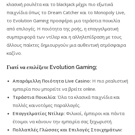
κλασική ρουλέτα και το blackjack μέχρι πιο εξωτικά
παιχνίδια όπως το Dream Catcher και το Monopoly Live,
το Evolution Gaming προσφέρει μια τεράστια ποικιλία
από επιλογές. Η ποιότητα της ροής, η επαγγελματική
συμπεριφορά των ντίλερ και η αλληλεπίδραση με τους
άλλους παίκτες δημιουργούν μια αυθεντική ατμόσφαιρα
καζίνο.
Γιατί να επιλέξετε Evolution Gaming;
Απαράμιλλη Ποιότητα Live Casino:
Η πιο ρεαλιστική
εμπειρία που μπορείτε να βρείτε online.
Τεράστια Ποικιλία:
Όλα τα κλασικά παιχνίδια και
πολλές καινοτόμες παραλλαγές.
Επαγγελματίες Ντίλερ:
Φιλικοί, έμπειροι και πάντα
έτοιμοι να κάνουν την εμπειρία σας ξεχωριστή.
Πολλαπλές Γλώσσες και Επιλογές Στοιχημάτων: