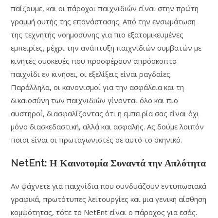
παίζουμε, και οι πάροχοι παιχνιδιών είναι στην πρώτη
γραμμή αυτής της επανάστασης. Από την ενσωμάτωση
της τεχνητής νοημοσύνης για πιο εξατομικευμένες
εμπειρίες, μέχρι την ανάπτυξη παιχνιδιών συμβατών με
κινητές συσκευές που προσφέρουν απρόσκοπτο
παιχνίδι εν κινήσει, οι εξελίξεις είναι ραγδαίες.
Παράλληλα, οι κανονισμοί για την ασφάλεια και τη
δικαιοσύνη των παιχνιδιών γίνονται όλο και πιο
αυστηροί, διασφαλίζοντας ότι η εμπειρία σας είναι όχι
μόνο διασκεδαστική, αλλά και ασφαλής. Ας δούμε λοιπόν
ποιοι είναι οι πρωταγωνιστές σε αυτό το σκηνικό.
NetEnt: Η Καινοτομία Συναντά την Απλότητα
Αν ψάχνετε για παιχνίδια που συνδυάζουν εντυπωσιακά
γραφικά, πρωτότυπες λειτουργίες και μια γενική αίσθηση
κομψότητας, τότε το NetEnt είναι ο πάροχος για εσάς.