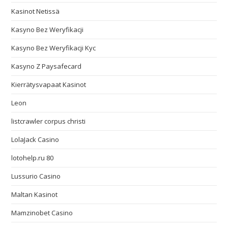
Kasinot Netissä
Kasyno Bez Weryfikacji
Kasyno Bez Weryfikacji Kyc
Kasyno Z Paysafecard
Kierrätysvapaat Kasinot
Leon
listcrawler corpus christi
LolaJack Casino
lotohelp.ru 80
Lussurio Casino
Maltan Kasinot
Mamzinobet Casino