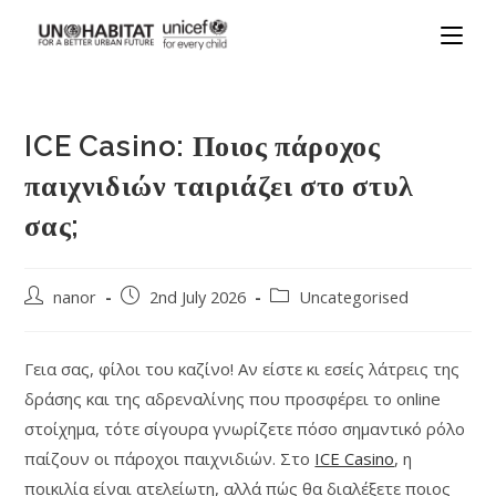
ICE Casino: Ποιος πάροχος
παιχνιδιών ταιριάζει στο στυλ
σας;
nanor
2nd July 2026
Uncategorised
Γεια σας, φίλοι του καζίνο! Αν είστε κι εσείς λάτρεις της
δράσης και της αδρεναλίνης που προσφέρει το online
στοίχημα, τότε σίγουρα γνωρίζετε πόσο σημαντικό ρόλο
παίζουν οι πάροχοι παιχνιδιών. Στο
ICE Casino
, η
ποικιλία είναι ατελείωτη, αλλά πώς θα διαλέξετε ποιος