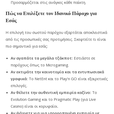
Προσαρμόζεται στις ανάγκες κάθε παίκτη.
Πώς να Επιλέξετε τον Ιδανικό Πάροχο για
Εσάς
Η επιλογή του σωστού παρόχου εξαρτάται αποκλειστικά
από τις προσωπικές σας προτιμήσεις. Σκεφτείτε τι είναι
πιο σημαντικό για εσάς:
Αν αγαπάτε τα μεγάλα τζάκποτ:
Εστιάστε σε
παρόχους όπως το Microgaming.
Αν εκτιμάτε την καινοτομία και τα εντυπωσιακά
γραφικά:
Το NetEnt και το Play’n GO είναι εξαιρετικές
επιλογές.
Αν θέλετε την αυθεντική εμπειρία καζίνο:
Το
Evolution Gaming και το Pragmatic Play (για Live
Casino) είναι οι κορυφαίοι.
Αν ψάχνετε για μια ισορροπημένη εμπειρία με