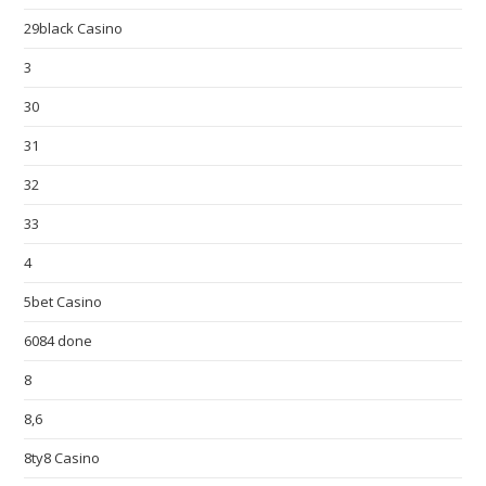
29black Casino
3
30
31
32
33
4
5bet Casino
6084 done
8
8,6
8ty8 Casino