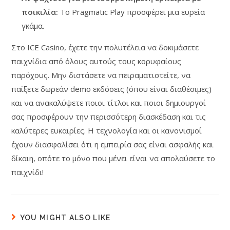
ποικιλία:
Το Pragmatic Play προσφέρει μια ευρεία
γκάμα.
Στο ICE Casino, έχετε την πολυτέλεια να δοκιμάσετε
παιχνίδια από όλους αυτούς τους κορυφαίους
παρόχους. Μην διστάσετε να πειραματιστείτε, να
παίξετε δωρεάν demo εκδόσεις (όπου είναι διαθέσιμες)
και να ανακαλύψετε ποιοι τίτλοι και ποιοι δημιουργοί
σας προσφέρουν την περισσότερη διασκέδαση και τις
καλύτερες ευκαιρίες. Η τεχνολογία και οι κανονισμοί
έχουν διασφαλίσει ότι η εμπειρία σας είναι ασφαλής και
δίκαιη, οπότε το μόνο που μένει είναι να απολαύσετε το
παιχνίδι!
YOU MIGHT ALSO LIKE