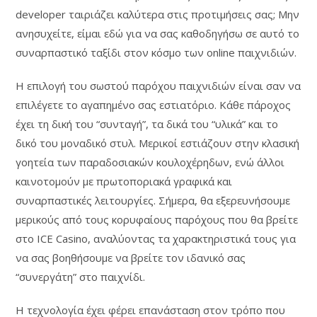
developer ταιριάζει καλύτερα στις προτιμήσεις σας; Μην
ανησυχείτε, είμαι εδώ για να σας καθοδηγήσω σε αυτό το
συναρπαστικό ταξίδι στον κόσμο των online παιχνιδιών.
Η επιλογή του σωστού παρόχου παιχνιδιών είναι σαν να
επιλέγετε το αγαπημένο σας εστιατόριο. Κάθε πάροχος
έχει τη δική του “συνταγή”, τα δικά του “υλικά” και το
δικό του μοναδικό στυλ. Μερικοί εστιάζουν στην κλασική
γοητεία των παραδοσιακών κουλοχέρηδων, ενώ άλλοι
καινοτομούν με πρωτοποριακά γραφικά και
συναρπαστικές λειτουργίες. Σήμερα, θα εξερευνήσουμε
μερικούς από τους κορυφαίους παρόχους που θα βρείτε
στο ICE Casino, αναλύοντας τα χαρακτηριστικά τους για
να σας βοηθήσουμε να βρείτε τον ιδανικό σας
“συνεργάτη” στο παιχνίδι.
Η τεχνολογία έχει φέρει επανάσταση στον τρόπο που