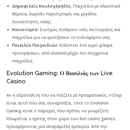
Δημοφιλείς Κουλοχέρηδες:
Παιχνίδια με ελκυστικά
θέματα, δωρεάν περιστροφές και μεγάλες
δυνατότητες νίκης.
Καινοτομία:
Συνεχώς εισάγουν νέες λειτουργίες και
παιχνίδια για να κρατήσουν το ενδιαφέρον σας.
Ποικιλία Παιχνιδιών:
Καλύπτει ένα ευρύ φάσμα
προτιμήσεων, από κλασικά μέχρι πιο σύγχρονα
παιχνίδια.
Evolution Gaming: Ο Βασιλιάς των Live
Casino
Αν η αδρεναλίνη του να παίζετε με πραγματικούς ντίλερ
είναι αυτό που σας συναρπάζει, τότε το Evolution
Gaming είναι ο πάροχος που πρέπει να γνωρίζετε.
Θεωρείται ο ηγέτης στον χώρο των live casino games,
προσφέροντας μια απαράμιλλη εμπειρία. Από την