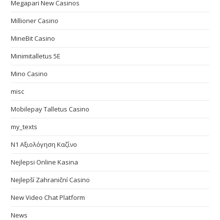
Megapari New Casinos
Millioner Casino
MineBit Casino
Minimitalletus 5E
Mino Casino
misc
Mobilepay Talletus Casino
my_texts
N1 Αξιολόγηση Καζίνο
Nejlepsi Online Kasina
Nejlepší Zahraniční Casino
New Video Chat Platform
News