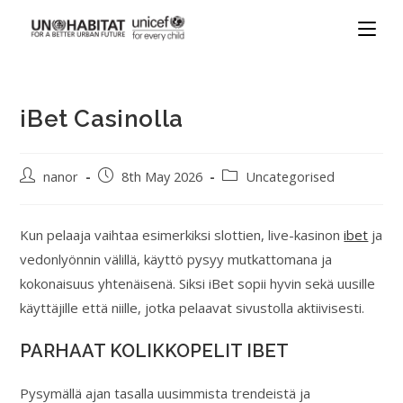
iBet Casinolla
nanor
8th May 2026
Uncategorised
Kun pelaaja vaihtaa esimerkiksi slottien, live-kasinon
ibet
ja
vedonlyönnin välillä, käyttö pysyy mutkattomana ja
kokonaisuus yhtenäisenä. Siksi iBet sopii hyvin sekä uusille
käyttäjille että niille, jotka pelaavat sivustolla aktiivisesti.
PARHAAT KOLIKKOPELIT IBET
Pysymällä ajan tasalla uusimmista trendeistä ja