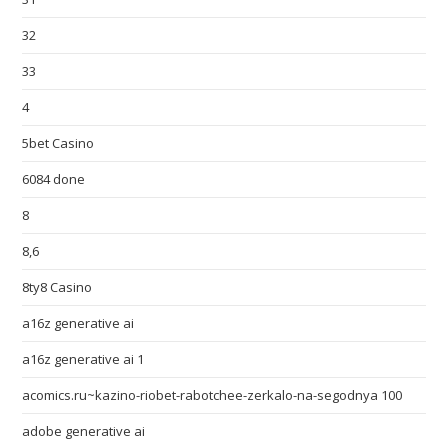
32
33
4
5bet Casino
6084 done
8
8,6
8ty8 Casino
a16z generative ai
a16z generative ai 1
acomics.ru~kazino-riobet-rabotchee-zerkalo-na-segodnya 100
adobe generative ai