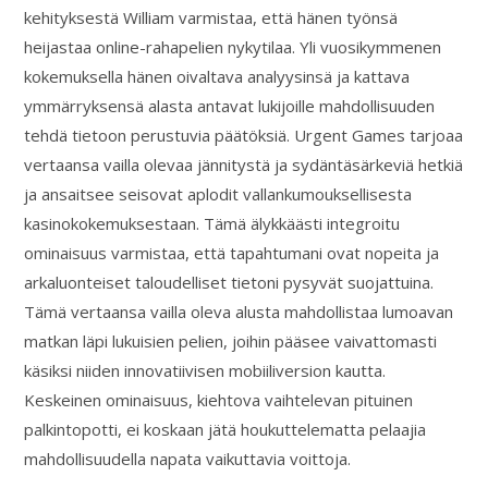
kehityksestä William varmistaa, että hänen työnsä
heijastaa online-rahapelien nykytilaa. Yli vuosikymmenen
kokemuksella hänen oivaltava analyysinsä ja kattava
ymmärryksensä alasta antavat lukijoille mahdollisuuden
tehdä tietoon perustuvia päätöksiä. Urgent Games tarjoaa
vertaansa vailla olevaa jännitystä ja sydäntäsärkeviä hetkiä
ja ansaitsee seisovat aplodit vallankumouksellisesta
kasinokokemuksestaan. Tämä älykkäästi integroitu
ominaisuus varmistaa, että tapahtumani ovat nopeita ja
arkaluonteiset taloudelliset tietoni pysyvät suojattuina.
Tämä vertaansa vailla oleva alusta mahdollistaa lumoavan
matkan läpi lukuisien pelien, joihin pääsee vaivattomasti
käsiksi niiden innovatiivisen mobiiliversion kautta.
Keskeinen ominaisuus, kiehtova vaihtelevan pituinen
palkintopotti, ei koskaan jätä houkuttelematta pelaajia
mahdollisuudella napata vaikuttavia voittoja.