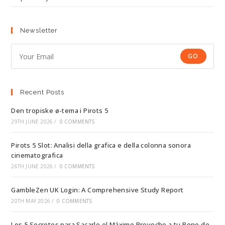
Newsletter
GO
Recent Posts
Den tropiske ø-tema i Pirots 5
29TH JUNE 2026
/
0 COMMENTS
Pirots 5 Slot: Analisi della grafica e della colonna sonora
cinematografica
26TH JUNE 2026
/
0 COMMENTS
GambleZen UK Login: A Comprehensive Study Report
20TH MAY 2026
/
0 COMMENTS
Los 5 Secretos para Sacarle el Máximo Provecho a tu Bono de