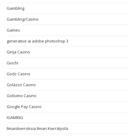
Gambling
Gambling/Casino
Games
generative ai adobe photoshop 3
Ginja Casino
Giochi
Godz Casino
Golazzo Casino
Golisimo Casino
Google Pay Casino
IGAMING
Ilmaiskierroksia Ilman Kierrätystä