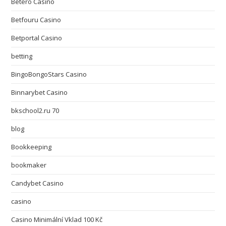
Betero Casino
Betfouru Casino
Betportal Casino
betting
BingoBongoStars Casino
Binnarybet Casino
bkschool2.ru 70
blog
Bookkeeping
bookmaker
Candybet Casino
casino
Casino Minimální Vklad 100 Kč