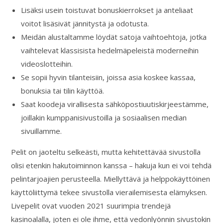
Lisäksi usein toistuvat bonuskierrokset ja anteliaat
voitot lisäsivät jännitystä ja odotusta.
Meidän alustaltamme löydät satoja vaihtoehtoja, jotka
vaihtelevat klassisista hedelmäpeleistä moderneihin
videoslotteihin.
Se sopii hyvin tilanteisiin, joissa asia koskee kassaa,
bonuksia tai tilin käyttöä.
Saat koodeja virallisesta sähköpostiuutiskirjeestämme,
joillakin kumppanisivustoilla ja sosiaalisen median
sivuillamme.
Pelit on jaoteltu selkeästi, mutta kehitettävää sivustolla
olisi etenkin hakutoiminnon kanssa – hakuja kun ei voi tehdä
pelintarjoajien perusteella. Miellyttävä ja helppokäyttöinen
käyttöliittymä tekee sivustolla vierailemisesta elämyksen.
Livepelit ovat vuoden 2021 suurimpia trendejä
kasinoalalla, joten ei ole ihme, että vedonlyönnin sivustokin