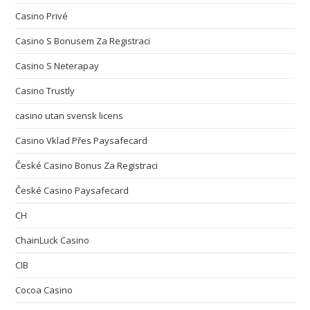
Casino Privé
Casino S Bonusem Za Registraci
Casino S Neterapay
Casino Trustly
casino utan svensk licens
Casino Vklad Přes Paysafecard
České Casino Bonus Za Registraci
České Casino Paysafecard
CH
ChainLuck Casino
CIB
Cocoa Casino