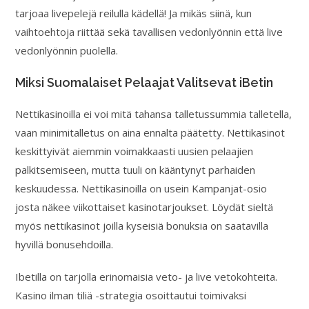
tarjoaa livepelejä reilulla kädellä! Ja mikäs siinä, kun
vaihtoehtoja riittää sekä tavallisen vedonlyönnin että live
vedonlyönnin puolella.
Miksi Suomalaiset Pelaajat Valitsevat iBetin
Nettikasinoilla ei voi mitä tahansa talletussummia talletella,
vaan minimitalletus on aina ennalta päätetty. Nettikasinot
keskittyivät aiemmin voimakkaasti uusien pelaajien
palkitsemiseen, mutta tuuli on kääntynyt parhaiden
keskuudessa. Nettikasinoilla on usein Kampanjat-osio
josta näkee viikottaiset kasinotarjoukset. Löydät sieltä
myös nettikasinot joilla kyseisiä bonuksia on saatavilla
hyvillä bonusehdoilla.
Ibetilla on tarjolla erinomaisia veto- ja live vetokohteita.
Kasino ilman tiliä -strategia osoittautui toimivaksi