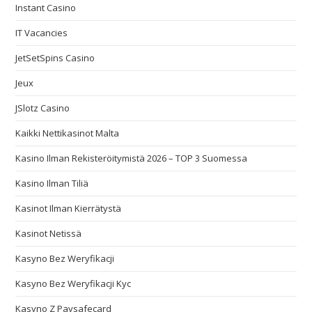
Instant Casino
IT Vacancies
JetSetSpins Casino
Jeux
JSlotz Casino
Kaikki Nettikasinot Malta
Kasino Ilman Rekisteröitymistä 2026 – TOP 3 Suomessa
Kasino Ilman Tiliä
Kasinot Ilman Kierrätystä
Kasinot Netissä
Kasyno Bez Weryfikacji
Kasyno Bez Weryfikacji Kyc
Kasyno Z Paysafecard