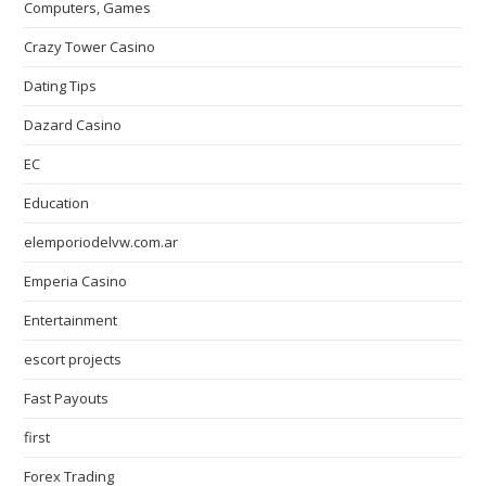
Computers, Games
Crazy Tower Сasino
Dating Tips
Dazard Casino
EC
Education
elemporiodelvw.com.ar
Emperia Casino
Entertainment
escort projects
Fast Payouts
first
Forex Trading