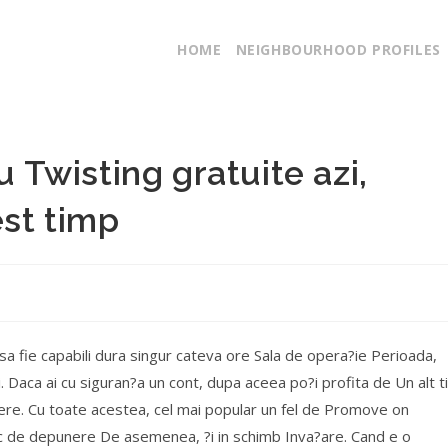
HOME
NEIGHBOURHOOD PROFILES
u Twisting gratuite azi,
est timp
sa fie capabili dura singur cateva ore Sala de opera?ie Perioada,
. Daca ai cu siguran?a un cont, dupa aceea po?i profita de Un alt t
nere. Cu toate acestea, cel mai popular un fel de Promove on
 loc de depunere De asemenea, ?i in schimb Inva?are. Cand e o