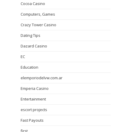
Cocoa Casino
Computers, Games
Crazy Tower Сasino
Dating Tips
Dazard Casino
EC
Education
elemporiodelvw.com.ar
Emperia Casino
Entertainment
escort projects
Fast Payouts
first