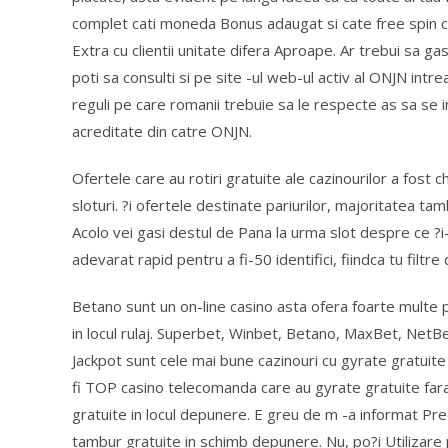
complet cati moneda Bonus adaugat si cate free spin c
Extra cu clientii unitate difera Aproape. Ar trebui sa gas
poti sa consulti si pe site -ul web-ul activ al ONJN intr
reguli pe care romanii trebuie sa le respecte as sa se in
acreditate din catre ONJN.
Ofertele care au rotiri gratuite ale cazinourilor a fost c
sloturi. ?i ofertele destinate pariurilor, majoritatea ta
Acolo vei gasi destul de Pana la urma slot despre ce ?i-ai 
adevarat rapid pentru a fi-50 identifici, fiindca tu filt
Betano sunt un on-line casino asta ofera foarte multe 
in locul rulaj. Superbet, Winbet, Betano, MaxBet, NetBet
Jackpot sunt cele mai bune cazinouri cu gyrate gratuite
fi TOP casino telecomanda care au gyrate gratuite fara 
gratuite in locul depunere. E greu de m -a informat Pr
tambur gratuite in schimb depunere. Nu, po?i Utilizare pr