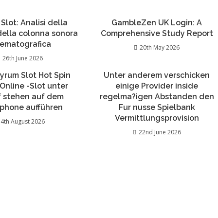
 Slot: Analisi della
GambleZen UK Login: A
 della colonna sonora
Comprehensive Study Report
nematografica
20th May 2026
26th June 2026
yrum Slot Hot Spin
Unter anderem verschicken
Online -Slot unter
einige Provider inside
 stehen auf dem
regelma?igen Abstanden den
phone aufführen
Fur nusse Spielbank
Vermittlungsprovision
4th August 2026
22nd June 2026