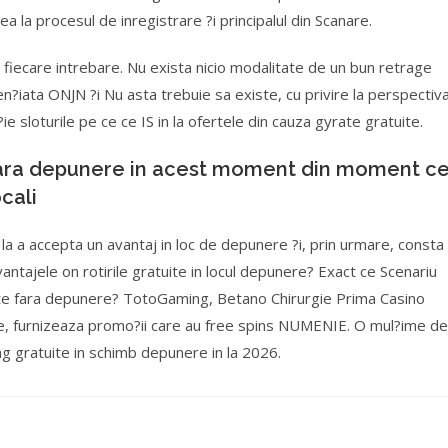
rea la procesul de inregistrare ?i principalul din Scanare.
 fiecare intrebare. Nu exista nicio modalitate de un bun retrage
en?iata ONJN ?i Nu asta trebuie sa existe, cu privire la perspectiv
?ie sloturile pe ce ce IS in la ofertele din cauza gyrate gratuite.
e fara depunere in acest moment din moment c
cali
la a accepta un avantaj in loc de depunere ?i, prin urmare, consta
vantajele on rotirile gratuite in locul depunere? Exact ce Scenariu
uite fara depunere? TotoGaming, Betano Chirurgie Prima Casino
rmare, furnizeaza promo?ii care au free spins NUMENIE. O mul?ime de
ng gratuite in schimb depunere in la 2026.