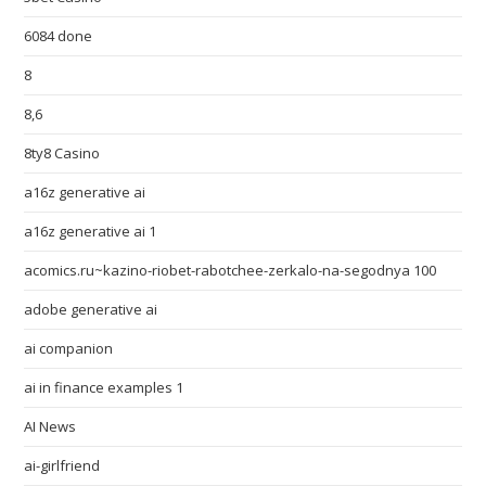
6084 done
8
8,6
8ty8 Casino
a16z generative ai
a16z generative ai 1
acomics.ru~kazino-riobet-rabotchee-zerkalo-na-segodnya 100
adobe generative ai
ai companion
ai in finance examples 1
AI News
ai-girlfriend