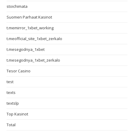
stoichimata
Suomen Parhaat Kasinot
t.memirror_1xbet_working
t.meofficial_site_1xbet_zerkalo
t.mesegodnya_1xbet
t.mesegodnya_1xbet_zerkalo
Tesor Casino
test
texts
textslp
Top Kasinot
Total