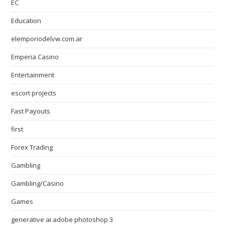
EC
Education
elemporiodelvw.com.ar
Emperia Casino
Entertainment
escort projects
Fast Payouts
first
Forex Trading
Gambling
Gambling/Casino
Games
generative ai adobe photoshop 3