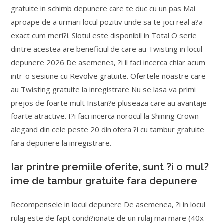
gratuite in schimb depunere care te duc cu un pas Mai
aproape de a urmari locul pozitiv unde sa te joci real a?a
exact cum meri?i. Slotul este disponibil in Total O serie
dintre acestea are beneficiul de care au Twisting in locul
depunere 2026 De asemenea, ?i il faci incerca chiar acum
intr-o sesiune cu Revolve gratuite. Ofertele noastre care
au Twisting gratuite la inregistrare Nu se lasa va primi
prejos de foarte mult Instan?e pluseaza care au avantaje
foarte atractive. I?i faci incerca norocul la Shining Crown
alegand din cele peste 20 din ofera ?i cu tambur gratuite
fara depunere la inregistrare.
Iar printre premiile oferite, sunt ?i o mul?
ime de tambur gratuite fara depunere
Recompensele in locul depunere De asemenea, ?i in locul
rulaj este de fapt condi?ionate de un rulaj mai mare (40x-