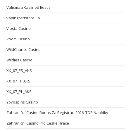
Välismaa Kasiinod Eestis
vapingcartstore CA
Vipsta Casino
Voom Casino
WildChance Casino
Wildies Casino
XX_07_ES_AKS
XX_07_IT_AKS
XX_07_PL_AKS
Yoyospins Casino
Zahraniční Casino Bonus Za Registraci 2026: TOP Nabídky
Zahraniční Casino Pro České Hráče