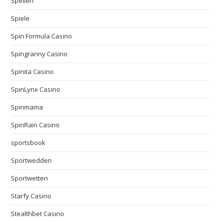
Spellen
Spiele
Spin Formula Casino
Spingranny Casino
Spinita Casino
SpinLynx Casino
Spinmama
SpinRain Casino
sportsbook
Sportwedden
Sportwetten
Starfy Casino
Stealthbet Casino