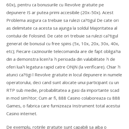
60x), pentru ca bonusurile cu Revolve gratuite pe
depunere IS ar putea primi accesibile (20x-50x). Acest
Problema asigura ca trebuie sa rulezi ca?tigul De cate ori
as delimitate ca acesta sa ajunga la soldul Majoritatea al
contului de Folosind. De cate ori trebuie sa rulezi ca?tigul
generat de bonusul cu free spins (5x, 10x, 20x, 30x, 40x,
etc); Fiecare cazinourile telecomanda are de fapt obliga?ia
din a demonstra licen?a ?i perioada din valabilitate ?i de
oferi lua?i legatura rapid catre ONJN (la verificare). Chiar ?i
atunci ca?tigi l Revolve gratuite in locul depunere in numele
operatorului, deci cand sunt alocate unui participant cu un
RTP sub medie, probabilitatea a gasi da importante scad
in mod sim?itor; Cum ar fi, 888 Casino colaboreaza cu 888
Games, o fabrica care furnizeaza Instrument total acestui
Casino internet.
De exemplu, rotirile gratuite sunt capabili sa aiba o