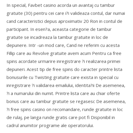
In special, Favbet casino acorda un avantaj cu tambur
gratuite (30) pentru cei care i?i valideaza contul, dar numai
cand caracteristici depus aproximativ 20 Ron in contul de
participant. In esen?a, aceasta categorie de tambur
gratuite se incadreaza la tambur gratuite in loc de
depunere. Intr -un mod care, Cand ne referim cu acesta
Fillip care au Revolve gratuite avem acum Pentru ca free
spins acordate urmarire inregistrare ?i realizarea primei
depuneri. Acest tip de free spins do caracter printre lista
bonusurile cu Twisting gratuite care exista in special cu
inregistrare ?i validarea emailului, identita?ii De asemenea,
?i a numarului din numit. Printre lista care au chiar oferte
bonus care au tambur gratuite se regasesc De asemenea,
?i free spins casino on recomandare, runde gratuite in loc
de rulaj, pe langa runde gratis care pot fi Disponibil in
cadrul anumitor programe ale operatorului.