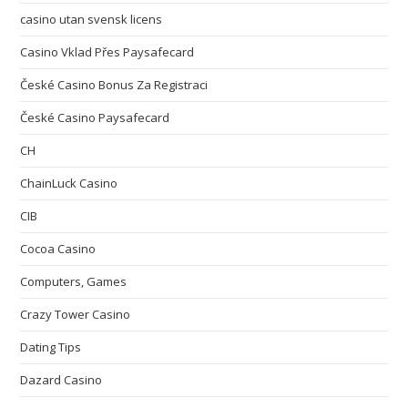
casino utan svensk licens
Casino Vklad Přes Paysafecard
České Casino Bonus Za Registraci
České Casino Paysafecard
CH
ChainLuck Casino
CIB
Cocoa Casino
Computers, Games
Crazy Tower Сasino
Dating Tips
Dazard Casino