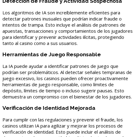
Detección de Fraude y Actividad Sospechosa
Los algoritmos de IA son increíblemente eficientes para
detectar patrones inusuales que podrían indicar fraude o
intentos de trampa. Esto incluye el análisis de patrones de
apuestas, transacciones y comportamientos de los jugadores
para identificar y prevenir actividades ilícitas, protegiendo
tanto al casino como a sus usuarios.
Herramientas de Juego Responsable
La IA puede ayudar a identificar patrones de juego que
podrían ser problemáticos. Al detectar señales tempranas de
juego excesivo, los casinos pueden ofrecer proactivamente
herramientas de juego responsable, como límites de
depósito, límites de tiempo o incluso sugerir pausas. Esto
demuestra un compromiso con el bienestar de los jugadores.
Verificación de Identidad Mejorada
Para cumplir con las regulaciones y prevenir el fraude, los
casinos utilizan IA para agilizar y mejorar los procesos de
verificación de identidad. Esto puede incluir el análisis de