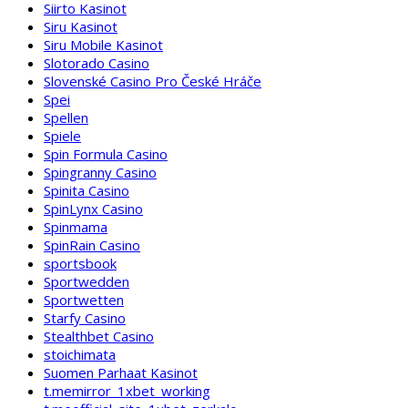
Siirto Kasinot
Siru Kasinot
Siru Mobile Kasinot
Slotorado Casino
Slovenské Casino Pro České Hráče
Spei
Spellen
Spiele
Spin Formula Casino
Spingranny Casino
Spinita Casino
SpinLynx Casino
Spinmama
SpinRain Casino
sportsbook
Sportwedden
Sportwetten
Starfy Casino
Stealthbet Casino
stoichimata
Suomen Parhaat Kasinot
t.memirror_1xbet_working