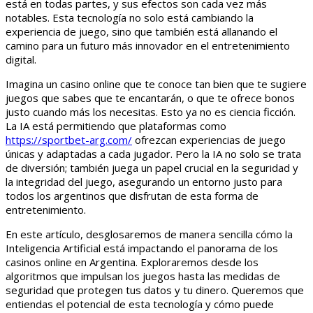
está en todas partes, y sus efectos son cada vez más
notables. Esta tecnología no solo está cambiando la
experiencia de juego, sino que también está allanando el
camino para un futuro más innovador en el entretenimiento
digital.
Imagina un casino online que te conoce tan bien que te sugiere
juegos que sabes que te encantarán, o que te ofrece bonos
justo cuando más los necesitas. Esto ya no es ciencia ficción.
La IA está permitiendo que plataformas como
https://sportbet-arg.com/
ofrezcan experiencias de juego
únicas y adaptadas a cada jugador. Pero la IA no solo se trata
de diversión; también juega un papel crucial en la seguridad y
la integridad del juego, asegurando un entorno justo para
todos los argentinos que disfrutan de esta forma de
entretenimiento.
En este artículo, desglosaremos de manera sencilla cómo la
Inteligencia Artificial está impactando el panorama de los
casinos online en Argentina. Exploraremos desde los
algoritmos que impulsan los juegos hasta las medidas de
seguridad que protegen tus datos y tu dinero. Queremos que
entiendas el potencial de esta tecnología y cómo puede