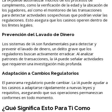
La IA puede automatizar muchos de los procesos de
cumplimiento, como la verificación de la edad y la ubicación de
los jugadores, así como el monitoreo de las transacciones
para detectar actividades sospechosas que podrían violar las
regulaciones. Esto asegura que los casinos operen dentro de
los límites legales.
Prevención del Lavado de Dinero
Los sistemas de IA son fundamentales para detectar y
prevenir el lavado de dinero, un delito grave que los
reguladores buscan activamente erradicar. Al analizar
patrones de transacciones, la IA puede señalar actividades
que requieren una investigación más profunda.
Adaptación a Cambios Regulatorios
El panorama regulatorio puede cambiar. La IA puede ayudar a
los casinos a adaptarse rápidamente a nuevas leyes y
requisitos, asegurando que sus operaciones permanezcan
conformes en todo momento.
¿Qué Significa Esto Para Ti Como