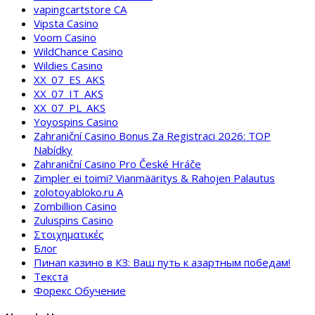
vapingcartstore CA
Vipsta Casino
Voom Casino
WildChance Casino
Wildies Casino
XX_07_ES_AKS
XX_07_IT_AKS
XX_07_PL_AKS
Yoyospins Casino
Zahraniční Casino Bonus Za Registraci 2026: TOP
Nabídky
Zahraniční Casino Pro České Hráče
Zimpler ei toimi? Vianmääritys & Rahojen Palautus
zolotoyabloko.ru A
Zombillion Casino
Zuluspins Casino
Στοιχηματικές
Блог
Пинап казино в КЗ: Ваш путь к азартным победам!
Текста
Форекс Обучение