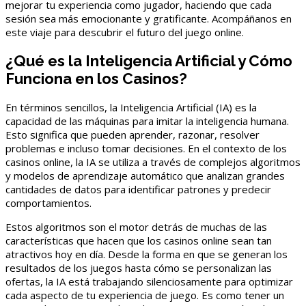
mejorar tu experiencia como jugador, haciendo que cada
sesión sea más emocionante y gratificante. Acompáñanos en
este viaje para descubrir el futuro del juego online.
¿Qué es la Inteligencia Artificial y Cómo
Funciona en los Casinos?
En términos sencillos, la Inteligencia Artificial (IA) es la
capacidad de las máquinas para imitar la inteligencia humana.
Esto significa que pueden aprender, razonar, resolver
problemas e incluso tomar decisiones. En el contexto de los
casinos online, la IA se utiliza a través de complejos algoritmos
y modelos de aprendizaje automático que analizan grandes
cantidades de datos para identificar patrones y predecir
comportamientos.
Estos algoritmos son el motor detrás de muchas de las
características que hacen que los casinos online sean tan
atractivos hoy en día. Desde la forma en que se generan los
resultados de los juegos hasta cómo se personalizan las
ofertas, la IA está trabajando silenciosamente para optimizar
cada aspecto de tu experiencia de juego. Es como tener un