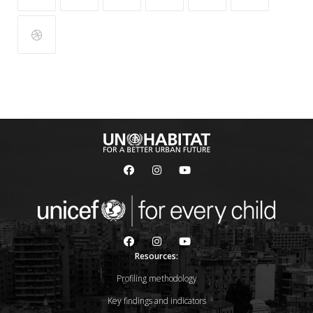
Resources:
Profiling methodology
Key findings and indicators