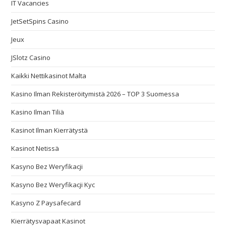
IT Vacancies
JetSetSpins Casino
Jeux
JSlotz Casino
Kaikki Nettikasinot Malta
Kasino Ilman Rekisteröitymistä 2026 – TOP 3 Suomessa
Kasino Ilman Tiliä
Kasinot Ilman Kierrätystä
Kasinot Netissä
Kasyno Bez Weryfikacji
Kasyno Bez Weryfikacji Kyc
Kasyno Z Paysafecard
Kierrätysvapaat Kasinot