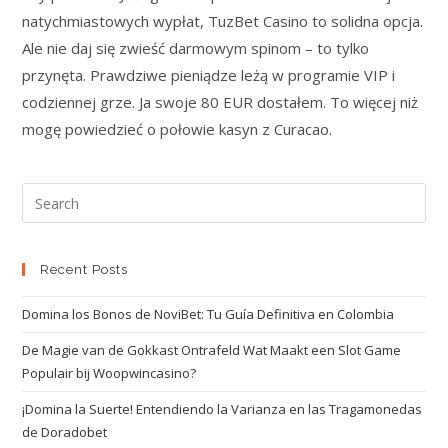
natychmiastowych wypłat, TuzBet Casino to solidna opcja.
Ale nie daj się zwieść darmowym spinom – to tylko
przynęta. Prawdziwe pieniądze leżą w programie VIP i
codziennej grze. Ja swoje 80 EUR dostałem. To więcej niż
mogę powiedzieć o połowie kasyn z Curacao.
Recent Posts
Domina los Bonos de NoviBet: Tu Guía Definitiva en Colombia
De Magie van de Gokkast Ontrafeld Wat Maakt een Slot Game
Populair bij Woopwincasino?
¡Domina la Suerte! Entendiendo la Varianza en las Tragamonedas
de Doradobet