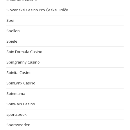
Slovenské Casino Pro České Hráče
Spei
Spellen
Spiele
Spin Formula Casino
Spingranny Casino
Spinita Casino
SpinLynx Casino
Spinmama
SpinRain Casino
sportsbook
Sportwedden