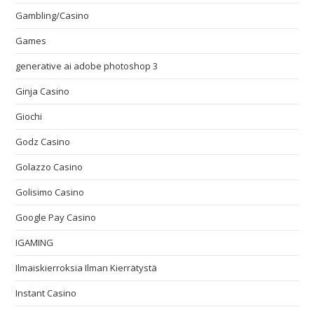
Gambling/Casino
Games
generative ai adobe photoshop 3
Ginja Casino
Giochi
Godz Casino
Golazzo Casino
Golisimo Casino
Google Pay Casino
IGAMING
Ilmaiskierroksia Ilman Kierrätystä
Instant Casino