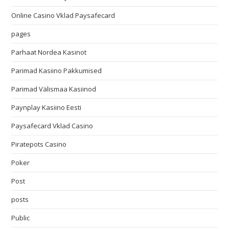
Online Casino Vklad Paysafecard
pages
Parhaat Nordea Kasinot
Parimad Kasiino Pakkumised
Parimad Välismaa Kasiinod
Paynplay Kasiino Eesti
Paysafecard Vklad Casino
Piratepots Casino
Poker
Post
posts
Public