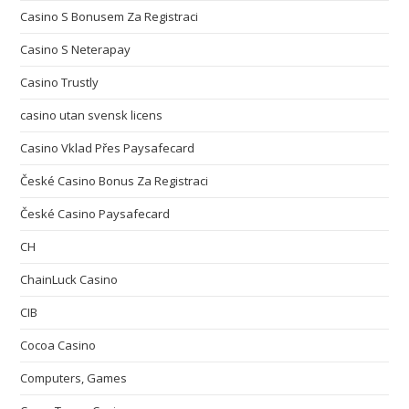
Casino S Bonusem Za Registraci
Casino S Neterapay
Casino Trustly
casino utan svensk licens
Casino Vklad Přes Paysafecard
České Casino Bonus Za Registraci
České Casino Paysafecard
CH
ChainLuck Casino
CIB
Cocoa Casino
Computers, Games