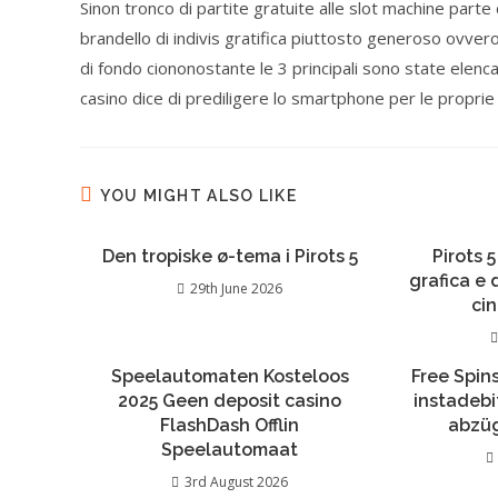
Sinon tronco di partite gratuite alle slot machine part
brandello di indivis gratifica piuttosto generoso ovve
di fondo ciononostante le 3 principali sono state elenca
casino dice di prediligere lo smartphone per le proprie
YOU MIGHT ALSO LIKE
Den tropiske ø-tema i Pirots 5
Pirots 5
grafica e
29th June 2026
ci
Speelautomaten Kosteloos
Free Spin
2025 Geen deposit casino
instadebi
FlashDash Offlin
abzüg
Speelautomaat
3rd August 2026