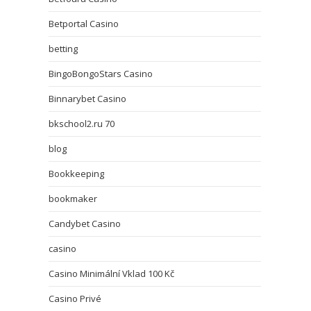
Betportal Casino
betting
BingoBongoStars Casino
Binnarybet Casino
bkschool2.ru 70
blog
Bookkeeping
bookmaker
Candybet Casino
casino
Casino Minimální Vklad 100 Kč
Casino Privé