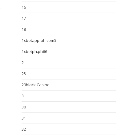
16
e
17
18
1xbetapp-ph.com5
o
1xbetph.ph66
2
25
29black Casino
3
30
31
32