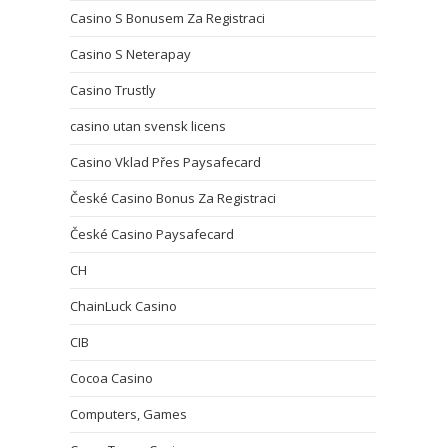
Casino S Bonusem Za Registraci
Casino S Neterapay
Casino Trustly
casino utan svensk licens
Casino Vklad Přes Paysafecard
České Casino Bonus Za Registraci
České Casino Paysafecard
CH
ChainLuck Casino
CIB
Cocoa Casino
Computers, Games